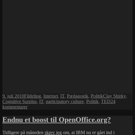
Udgivet
Kategorier
Tags
9. juli 2010
Fildeling
,
Internet
,
IT
,
Pædagogik
,
Politik
Clay Shirky
,
i
Cognitive Surplus
,
IT
,
participatory culture
,
Politik
,
TED
24
til
kommentarer
Kognitivt
overskud
Endnu et boost til OpenOffice.org?
Tidligere på måneden
skrev jeg
om, at IBM nu er gået ind i