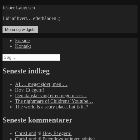
Hop
Jesper Laugesen
til
Lidt af hvert… efterhånden ;)
indhold
Menu og widgets
Forside
Kontakt
Søg
efter:
Seneste indlæg
AI … meget sjovt, men …
Hov, Et egern!
Den danske sang er en negernisse…
The nightmare of Childrens’ Youtube…
The world is a scary place, but is it..?
Seneste kommentarer
ChrisLund
til
Hov, Et egern!
ChrisLund
til
Patentlovgivningen stinker…