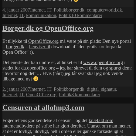
Udgivet
Kategorier
Tags
4. januar 2007
Internet
,
IT
,
Politik
borger.dk
,
computerworld.dk
,
i
til
Internet
,
IT
,
kommunikation
,
Politik
10 kommentarer
borger.dk
–
Borger.dk og OpenOffice.org
kortfattet
premieresucces…
Et tillykke til
OpenOffice.org
må være på sin plads: Den nye portal
–
borger.dk
–
henviser til
download af “den gratis kontorpakke
Open Office” ().
Det eneste der kan undre er, at linket er til
www.openoffice.org
i
stedet for
da.openoffice.org
– jeg har skrevet til dem og spurgt dem:
“hvorfor dog det”… Hvis (når!) jeg får svar skal jeg nok vende
tilbage med nyt
Udgivet
Kategorier
Tags
2. januar 2007
Internet
,
IT
,
Politik
borger.dk
,
digital_signatur
,
i
til
Internet
,
IT
,
OpenOffice.org
,
Politik
8 kommentarer
Borger.dk
og
Censuren af allofmp3.com
OpenOffice.org
Fogedrettens godkendelse af censur – og det
knæfald som
internetudbydere på stribe har gjort
derefter. Uanset om man mener,
at det er lovligt, ulovligt, helt i orden eller ganske forkasteligt at