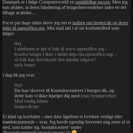
Danmark er i følge Computerworld en
umiddelbar succes
. Men jeg
kan afsløre, at deres håndtering af brugerhenvendelser lader en del
tilbage at ønske…
For et par dage siden skrev jeg om et
indlæg om borger.dk og deres
links til openoffice.org
. Min mail lød i al sin kortfattedhed som
følger:
Hej
I sidebaren er der et link til www.openoffice.org –
hvorfor bruger I ikke i stedet http://da.openoffice.org/ –
så folk kan downloade den danske udgave?
mvh Jesper
I dag fik jeg svar:
Hej!
Du har skrevet til Kontaktcenteret i borger.dk, og
dette kan vi ikke hjælpe dig med
[min fremhævelse]
Med venlig hilsen
borger.dk/spr
Et klart og kortfattet – men ikke ligefrem et hverken venligt eller
imødekommende – svar. Jeg havde egentlig forventet mig mere af et
sted, som kalder sig ‘kontaktcentret’ under
‘Borgerkommunikationskontoret’ (!)