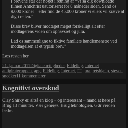
I brevene står der noget i retning af “Vi så dig downloade
filmen Antichrist uautoriseret for 8 måneder siden. Send os
9.000 kroner – eller find de 45.000 kroner vi ellers vil kræve af
dig i retten.”
Disse brev bliver modtaget meget forskelligt alt efter
modtagerens viden om ophavsret og jura.
Lad os sammenligne to fiktive familiers handlemønstre ved
modtagelsen af et typisk brev.”
Læs resten her
Udgivet
Kategorier
Tags
21. januar 2011
Digitale rettigheder
,
Fildeling
,
Internet
i
antipiratgruppen
,
apg
,
Fildeling
,
Internet
,
IT
,
jura
,
retshjælp
,
steven
til
snedker
11 kommentarer
om
trusselsbrev
Kognitivt overskud
til
folk
Clay Shirky
er
altså en klog – og interessant – mand at høre på.
med
Brug 13 minutter. Vær generøs. Brug teknologien. Gør verden
internetforbindelser…
bedre.