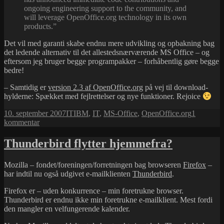
ongoing engineering support to the community, and
will leverage OpenOffice.org technology in its own
products.”
Det vil med garanti skabe endnu mere udvikling og opbakning bag
det ledende alternativ til det allestedsnærværende MS Office – og
eftersom jeg bruger begge programpakker – forhåbentlig gøre begge
bedre!
– Samtidig er
version 2.3 af OpenOffice.org
på vej til download-
hylderne: Spækket med fejlrettelser og nye funktioner. Rejoice
Udgivet
Kategorier
Tags
10. september 2007
IT
IBM
,
IT
,
MS-Office
,
OpenOffice.org
1
i
til
kommentar
IBM
med
Thunderbird flytter hjemmefra?
i
OpenOffice.org!
Mozilla – fondet/foreningen/forretningen bag browseren
Firefox
–
har indtil nu også udgivet e-mailklienten
Thunderbird
.
Firefox er – uden konkurrence – min foretrukne browser.
Thunderbird er endnu ikke min foretrukne e-mailklient. Mest fordi
den mangler en velfungerende kalender.