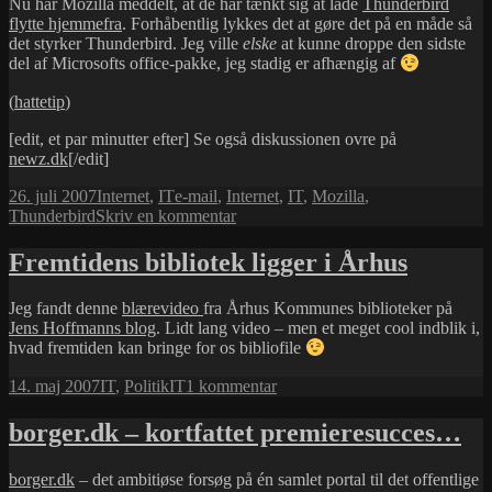
Nu har Mozilla meddelt, at de har tænkt sig at lade
Thunderbird
flytte hjemmefra
. Forhåbentlig lykkes det at gøre det på en måde så
det styrker Thunderbird. Jeg ville
elske
at kunne droppe den sidste
del af Microsofts office-pakke, jeg stadig er afhængig af
(
hattetip
)
[edit, et par minutter efter] Se også diskussionen ovre på
newz.dk
[/edit]
Udgivet
Kategorier
Tags
26. juli 2007
Internet
,
IT
e-mail
,
Internet
,
IT
,
Mozilla
,
i
til
Thunderbird
Skriv en kommentar
Thunderbird
flytter
Fremtidens bibliotek ligger i Århus
hjemmefra?
Jeg fandt denne
blærevideo
fra Århus Kommunes biblioteker på
Jens Hoffmanns blog
. Lidt lang video – men et meget cool indblik i,
hvad fremtiden kan bringe for os bibliofile
Udgivet
Kategorier
Tags
til
14. maj 2007
IT
,
Politik
IT
1 kommentar
i
Fremtidens
bibliotek
borger.dk – kortfattet premieresucces…
ligger
i
borger.dk
– det ambitiøse forsøg på én samlet portal til det offentlige
Århus