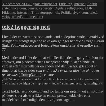
Udgivet
Kategorier
Tags
3. december 2006
Digitale rettigheder
,
Fildeling
,
Internet
,
Politik
allofmp3.com
i
arstechnica.com
,
censur
,
cybercity
,
Digitale rettigheder
,
EDRI
,
Fildeling
,
Internet
,
IT
,
piratgruppen.dk
,
Politik
,
slyck.com
,
tele2
,
til
ytringsfrihed
3 kommentarer
Censuren
af
tele2 lægger sig ned
allofmp3.com
I hvad der er svært at se som andet end et deprimerende knæfald ved
udsigten til stadigt stigende advokatregninger har tele2 i følge Ritzau
(link:
Politiken
)accepteret
fogedrettens omgørelse
af grundlovens §
77.
Med andre ord lader det til, at vi heller ikke denne gang for alvor for
afprøvet, om pladebranchens manglende vilje til at erkende, at
verden efter Internettet er en anden end den var før, gør at det er
rimeligt at kræve sider
som endnu ikke er kendt ulovlige af nogen
retsinstans
(
allofmp3.com
) censuret.
[Tele2-kunder bedes se bort fra dette link. De kan alligevel ikke besøge siden
(med mindre de følger de
simple anvisninger
fra piratgruppen.org, naturligvis)]
Tele2 holder selv klogeligt
tand for tunge
om sagen – og en søgning
på deres sider afslører ikke en eneste pressemeddelelse eller
meddelelse til offentligheden i øvrigt om sagen…