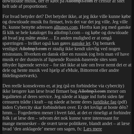
downloade musik, der er købt på
Allofmp3.com
er censur af sitet
helt ude af proportioner.
For hvad betyder det? Det betyder ikke, at jeg ikke ville kunne købe
og downloade musik fra firmaet, hvis det var det jeg ville. Jeg ville
fx. kunne benytte adressen
alltunes.com
. Herfra kan jeg med ganske
få klik se hele kataloget fra allofmp3.com – og købe og downloade
alt hvad jeg måtte ønske… En anden mulighed er at omgå
spærringen – hvilket også kan gøres
ganske let
. Og bemærk
venligst:
Allofmp3.com
er
stadig
ikke kendt ulovlig ved nogen
retsinstans. Hverken en dansk eller en russisk (og hvis man
vil
have
musik er der dusinvis af lignende Russisk-baserede sites som
tilbyder lignende service – for slet ikke at tale om hvor nemt det er at
dele og hente musik ved hjælp af eMule, Bittorrent eller andre
fildelingsnetværk).
Den reelle konsekvens er, at jeg (på en forbindelse via cybercity)
ikke længere kan læse hvad firmaet bag
Allofmp3.com
mener om
legaliteten af deres service. Jeg nåede at kigge ind forbi siden før
censuren trådte i kraft – og nåede at hente deres
juridiske faq
(pdf)
inden Cybercity skar forbindelsen over. Er det lovligt at hoste dén?
hmm… Fogedretten mener i hvert fald, at det er rimeligt at forhindre
folk i at læse den – selvom det nok kunne være interessant for
mange mennesker – de svært tavse politikere, blandt andet – at læse
Censuren
hvad ‘den anklagede’ mener om sagen, fx:
Læs mere
af