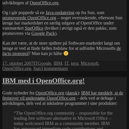
udviklingen af
OpenOffice.org
.
Og i går poppede så en
Java-opdatering
op fra Sun, som
promoverede OpenOffice.org
– noget overraskende, eftersom Sun
længe har markedsført en særlig udgave af OpenOffice under
varemærket
StarOffice
(hvilket i øvrigt også er den pakke, som
promoveres via
Google Pack
).
Kan det være, at de store spillere på Software-markedet langt om
længe er ved at finde fælles fodslaw for at udfordre Microsofts
de
facto monopol
? Man kan jo håbe
Udgivet
Kategorier
Tags
17. oktober 2007
IT
Google
,
IBM
,
IT
,
java
,
Microsoft
,
i
til
OpenOffice.org
,
Sun
3 kommentarer
Endnu
et
IBM med i OpenOffice.org!
boost
til
Gode nyheder fra
OpenOffice.org
(
dansk
):
IBM har meddelt, at de
OpenOffice.org?
fremover vil understøtte OpenOffice.org
– dels ved at deltage i
udviklingen, dels ved at inkludere programmet i sine produkter:
“The OpenOffice.org community – responsible for the
leading free software alternative to Microsoft Office –
today welcomed IBM as a community member. IBM
has announced immediate code contributions and