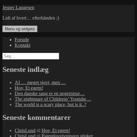
Hop
Jesper Laugesen
til
Lidt af hvert… efterhånden ;)
indhold
Menu og widgets
Forside
Kontakt
Søg
efter:
Seneste indlæg
AI … meget sjovt, men …
Hov, Et egern!
Den danske sang er en negernisse…
The nightmare of Childrens’ Youtube…
The world is a scary place, but is it..?
Seneste kommentarer
ChrisLund
til
Hov, Et egern!
ChrisLund
til
Patentlovgivningen stinker…