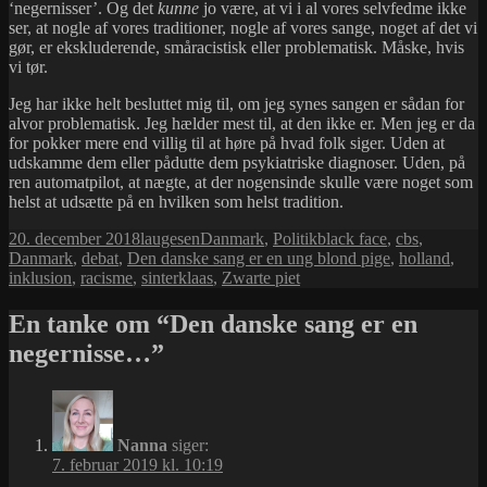
‘negernisser’. Og det
kunne
jo være, at vi i al vores selvfedme ikke
ser, at nogle af vores traditioner, nogle af vores sange, noget af det vi
gør, er ekskluderende, småracistisk eller problematisk. Måske, hvis
vi tør.
Jeg har ikke helt besluttet mig til, om jeg synes sangen er sådan for
alvor problematisk. Jeg hælder mest til, at den ikke er. Men jeg er da
for pokker mere end villig til at høre på hvad folk siger. Uden at
udskamme dem eller pådutte dem psykiatriske diagnoser. Uden, på
ren automatpilot, at nægte, at der nogensinde skulle være noget som
helst at udsætte på en hvilken som helst tradition.
Udgivet
Forfatter
Kategorier
Tags
20. december 2018
laugesen
Danmark
,
Politik
black face
,
cbs
,
i
Danmark
,
debat
,
Den danske sang er en ung blond pige
,
holland
,
inklusion
,
racisme
,
sinterklaas
,
Zwarte piet
En tanke om “Den danske sang er en
negernisse…”
Nanna
siger:
7. februar 2019 kl. 10:19