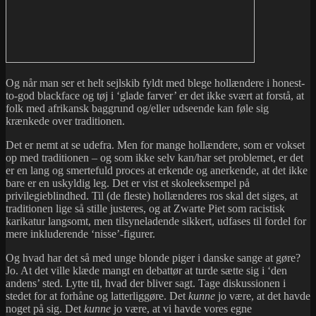
Og når man ser et helt sejlskib fyldt med blege hollændere i honest-
to-god blackface og tøj i ‘glade farver’ er det ikke svært at forstå, at
folk med afrikansk baggrund og/eller udseende kan føle sig
krænkede over traditionen.
Det er nemt at se udefra. Men for mange hollændere, som er vokset
op med traditionen – og som ikke selv kan/har set problemet, er det
er en lang og smertefuld proces at erkende og anerkende, at det ikke
bare er en uskyldig leg. Det er vist et skoleeksempel på
privilegieblindhed. Til (de fleste) hollænderes ros skal det siges, at
traditionen lige så stille justeres, og at Zwarte Piet som racistisk
karikatur langsomt, men tilsyneladende sikkert, udfases til fordel for
mere inkluderende ‘nisse’-figurer.
Og hvad har det så med unge blonde piger i danske sange at gøre?
Jo. At det ville klæde mangt en debattør at turde sætte sig i ‘den
andens’ sted. Lytte til, hvad der bliver sagt. Tage diskussionen i
stedet for at forhåne og latterliggøre. Det
kunne
jo være, at det havde
noget på sig. Det
kunne
jo være, at vi havde vores egne