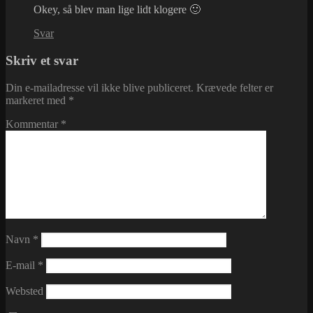
Okey, så blev man lige lidt klogere 🙂
Svar
Skriv et svar
Din e-mailadresse vil ikke blive publiceret.
Krævede felter er
markeret med
*
Kommentar
*
Navn
*
E-mail
*
Websted