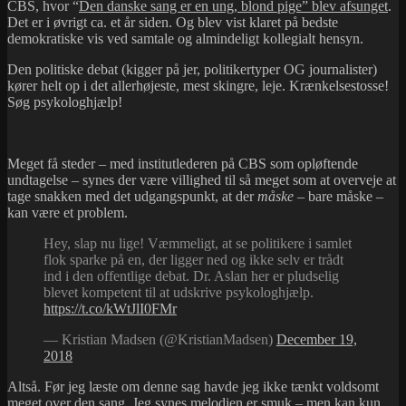
CBS, hvor “
Den danske sang er en ung, blond pige” blev afsunget
.
Det er i øvrigt ca. et år siden. Og blev vist klaret på bedste
demokratiske vis ved samtale og almindeligt kollegialt hensyn.
Den politiske debat (kigger på jer, politikertyper OG journalister)
kører helt op i det allerhøjeste, mest skingre, leje. Krænkelsestosse!
Søg psykologhjælp!
Meget få steder – med institutlederen på CBS som opløftende
undtagelse – synes der være villighed til så meget som at overveje at
tage snakken med det udgangspunkt, at der
måske
– bare måske –
kan være et problem.
Hey, slap nu lige! Væmmeligt, at se politikere i samlet
flok sparke på en, der ligger ned og ikke selv er trådt
ind i den offentlige debat. Dr. Aslan her er pludselig
blevet kompetent til at udskrive psykologhjælp.
https://t.co/kWtJlI0FMr
— Kristian Madsen (@KristianMadsen)
December 19,
2018
Altså. Før jeg læste om denne sag havde jeg ikke tænkt voldsomt
meget over den sang. Jeg synes melodien er smuk – men kan kun