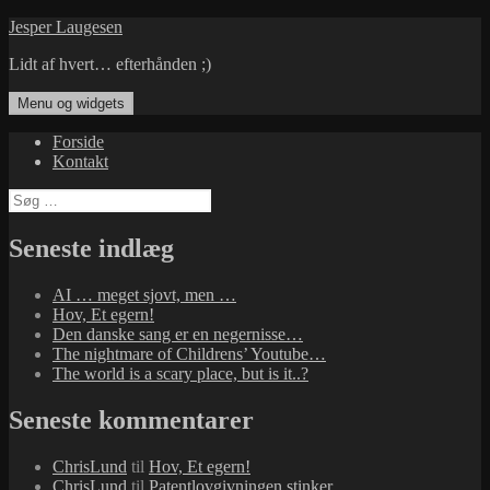
Hop
Jesper Laugesen
til
Lidt af hvert… efterhånden ;)
indhold
Menu og widgets
Forside
Kontakt
Søg
efter:
Seneste indlæg
AI … meget sjovt, men …
Hov, Et egern!
Den danske sang er en negernisse…
The nightmare of Childrens’ Youtube…
The world is a scary place, but is it..?
Seneste kommentarer
ChrisLund
til
Hov, Et egern!
ChrisLund
til
Patentlovgivningen stinker…