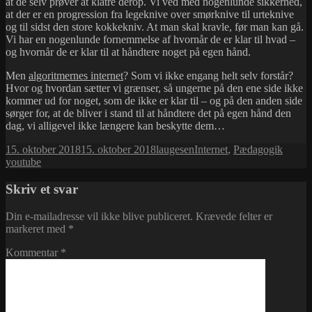
at de selv prøver at klatre derop. Vi ved med nogenlunde sikkerhed,
at der er en progression fra legeknive over smørknive til urteknive
og til sidst den store kokkekniv. At man skal kravle, før man kan gå.
Vi har en nogenlunde fornemmelse af hvornår de er klar til hvad –
og hvornår de er klar til at håndtere noget på egen hånd.
Men
algoritmernes internet
? Som vi ikke engang helt selv forstår?
Hvor og hvordan sætter vi grænser, så ungerne på den ene side ikke
kommer ud for noget, som de ikke er klar til – og på den anden side
sørger for, at de bliver i stand til at håndtere det på egen hånd den
dag, vi alligevel ikke længere kan beskytte dem…
Udgivet
Forfatter
Kategorier
Tags
15. oktober 2018
15. oktober 2018
laugesen
Internet
,
Pædagogik
i
youtube
Skriv et svar
Din e-mailadresse vil ikke blive publiceret.
Krævede felter er
markeret med
*
Kommentar
*