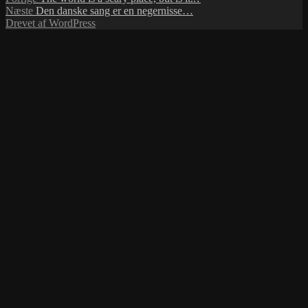
Indlægsnavigation
Næste
indlæg:
Næste
Den danske sang er en negernisse…
indlæg:
Drevet af WordPress