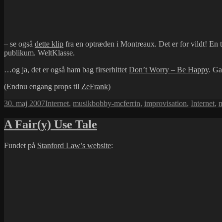
– se også
dette klip
fra en optræden i Montreaux. Det er for vildt! En 
publikum. WeltKlasse.
…og ja, det er også ham bag firserhittet
Don’t Worry – Be Happy
. G
(Endnu engang props til
ZeFrank
)
Udgivet
Kategorier
Tags
30. maj 2007
Internet
,
musik
bobby-mcferrin
,
improvisation
,
Internet
,
i
A Fair(y) Use Tale
Fundet på
Stanford Law’s website
: