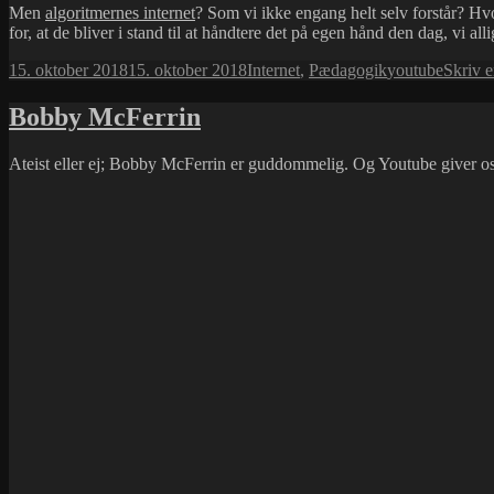
Men
algoritmernes internet
? Som vi ikke engang helt selv forstår? Hv
for, at de bliver i stand til at håndtere det på egen hånd den dag, vi
Udgivet
Kategorier
Tags
15. oktober 2018
15. oktober 2018
Internet
,
Pædagogik
youtube
Skriv 
i
Bobby McFerrin
Ateist eller ej; Bobby McFerrin er guddommelig. Og Youtube giver os