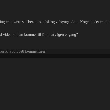
ting er at være så über-musikalsk og velsyngende… Noget andet er at ha
ad vide, om han kommer til Danmark igen engang?
til
musik
,
youtube
8 kommentarer
Bobby
McFerrin