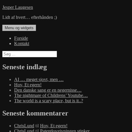
Hop
Jesper Laugesen
til
Lidt af hvert… efterhånden ;)
indhold
Menu og widgets
Forside
Kontakt
Søg
efter:
Seneste indlæg
AI … meget sjovt, men …
Hov, Et egern!
Den danske sang er en negernisse…
The nightmare of Childrens’ Youtube…
The world is a scary place, but is it..?
Seneste kommentarer
ChrisLund
til
Hov, Et egern!
ChrisLund
til
Patentlovgivningen stinker…