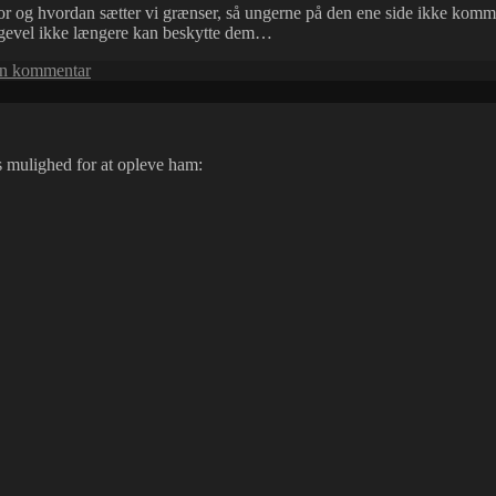
or og hvordan sætter vi grænser, så ungerne på den ene side ikke kommer
 alligevel ikke længere kan beskytte dem…
til
en kommentar
The
nightmare
of
Childrens’
 mulighed for at opleve ham:
Youtube…