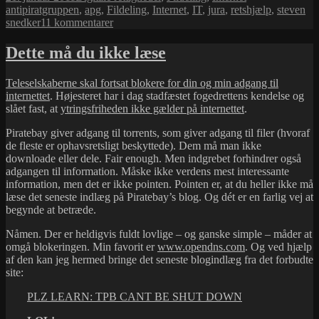
i
antipiratgruppen
,
apg
,
Fildeling
,
Internet
,
IT
,
jura
,
retshjælp
,
steven
til
snedker
11 kommentarer
om
trusselsbrev
Dette må du ikke læse
til
folk
Teleselskaberne skal fortsat blokere for din og min adgang til
med
internettet
. Højesteret har i dag stadfæstet fogedrettens kendelse og
internetforbindelser…
slået fast, at
ytringsfriheden ikke gælder på internettet
.
Piratebay giver adgang til torrents, som giver adgang til filer (hvoraf
de fleste er ophavsretsligt beskyttede). Dem må man ikke
downloade eller dele. Fair enough. Men indgrebet forhindrer også
adgangen til information. Måske ikke verdens mest interessante
information, men det er ikke pointen. Pointen er, at du heller ikke må
læse det seneste indlæg på Piratebay’s blog. Og dét er en farlig vej at
begynde at betræde.
Nåmen. Der er heldigvis fuldt lovlige – og ganske simple – måder at
omgå blokeringen. Min favorit er
www.opendns.com
. Og ved hjælp
af den kan jeg hermed bringe det seneste blogindlæg fra det forbudte
site:
PLZ LEARN: TPB CANT BE SHUT DOWN