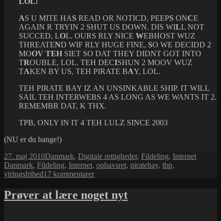
LOL!
A
S U MITE HA
S
READ OR NOTICD, PEEP
S
ON
C
E
AGAIN R TRYIN 2 SHUT US DOWN. DIS WI
L
L NOT
SUCCED, L
O
L. OURS RLY NICE
W
EBHOST WUZ
THREATE
N
D WIF RLY HUGE FINE,
S
O WE DECIDD 2
MO
OV
TEH
SIET SO DAT THEY DIDNT GOT INTO
T
R
OUBLE, LOL. TEH DEC
I
SHUN 2 MOOV WUZ
T
A
KEN BY US, TEH PIRATE B
A
Y, LOL.
TEH PIRATE BAY IZ AN UNSINKABLE SHIP. IT WILL
SAIL TEH INTERWEBS 4 AS LONG AS WE WANTS IT 2.
REMEMBR DAT, K THX.
TPB, ONLY IN IT 4 TEH LULZ SINCE 2003
(NU er du bange!)
Udgivet
Kategorier
Tags
27. maj 2010
Danmark
,
Digitale rettigheder
,
Fildeling
,
Internet
i
Danmark
,
Fildeling
,
Internet
,
ophavsret
,
piratebay
,
tbp
,
til
ytringsfrihed
17 kommentarer
Dette
må
Prøver at lære noget nyt
du
ikke
læse