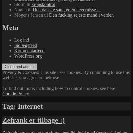
Storm
til
kropskontrol
Nanna
til
Den danske sang er en negernisse…
Mogens Jensen
til
Den fucking sejeste mand i verden
Meta
Log ind
Indlægsfeed
Kommentarfeed
WordPress.org
Privacy & Cookies: This site uses cookies. By continuing to use this
website, you agree to their use.
To find out more, including how to control cookies, see here:
Cookie Policy
Tag:
Internet
Zefrank er tilbage :)
Zefrank
har startet et
nyt show
, med lidt held med (næsten) daglige