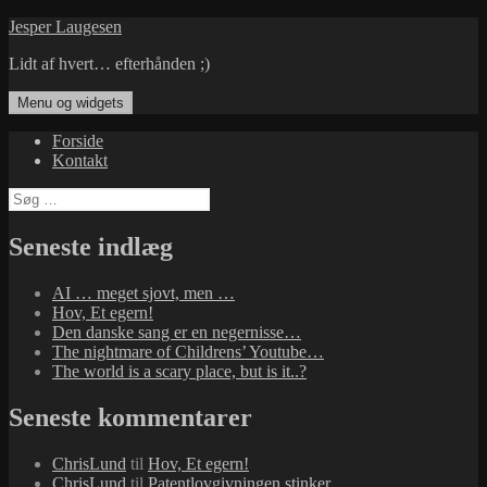
Hop
Jesper Laugesen
til
Lidt af hvert… efterhånden ;)
indhold
Menu og widgets
Forside
Kontakt
Søg
efter:
Seneste indlæg
AI … meget sjovt, men …
Hov, Et egern!
Den danske sang er en negernisse…
The nightmare of Childrens’ Youtube…
The world is a scary place, but is it..?
Seneste kommentarer
ChrisLund
til
Hov, Et egern!
ChrisLund
til
Patentlovgivningen stinker…