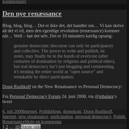
i
til
kommentarer
Opdatering
af
Den nye renæssance
WordPress
Blog, blog, blog… Det er ikke det, det handler om… Vi kan skrive
alt det vi vil, men den egentlige revolution (renæssance) kommer
når… Well – hør det selv. Det er 10 minutters kærlig opsang:
genuine democratic discourse can only be participatory
and collective. The power to write and publish, he
notes, may finally be in the hands of everyone (after
centuries of domination by religious and political elites),
but real democracy isn’t just blogging and commenting,
it’s treating the entire world as “open source” and
remakable by direct participation.
Doug Rushkoff
on the New Renaissance vs Personal Democracy:
Fra
Personal Democracy Forum
24. juni 2008, via
@mbalara
‘s
tweet
Udgivet
Kategorier
Tags
6. juli 2008
Internet
,
Politik
blogs
,
demokrati
,
Doug Rushkoff
,
i
Internet
,
new renaissance
,
participation
,
personal democracy
,
Politik
,
til
Renæssance
Skriv en kommentar
Indlægsinddeling
Side
Side
Side
Den
1
2
…
10
Næste side