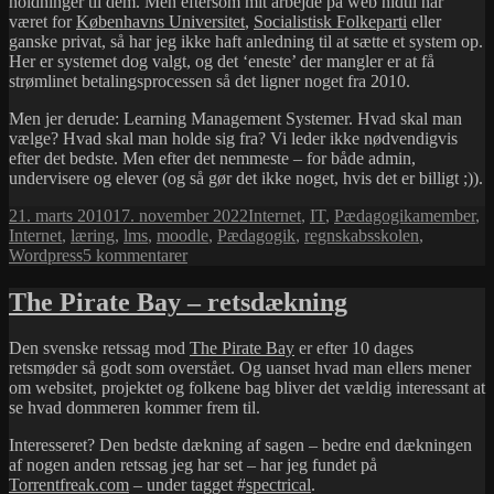
holdninger til dem. Men eftersom mit arbejde på web hidtil har
været for
Københavns Universitet
,
Socialistisk Folkeparti
eller
ganske privat, så har jeg ikke haft anledning til at sætte et system op.
Her er systemet dog valgt, og det ‘eneste’ der mangler er at få
strømlinet betalingsprocessen så det ligner noget fra 2010.
Men jer derude: Learning Management Systemer. Hvad skal man
vælge? Hvad skal man holde sig fra? Vi leder ikke nødvendigvis
efter det bedste. Men efter det nemmeste – for både admin,
undervisere og elever (og så gør det ikke noget, hvis det er billigt ;)).
Udgivet
Kategorier
Tags
21. marts 2010
17. november 2022
Internet
,
IT
,
Pædagogik
amember
,
i
Internet
,
læring
,
lms
,
moodle
,
Pædagogik
,
regnskabsskolen
,
til
Wordpress
5 kommentarer
Prøver
at
The Pirate Bay – retsdækning
lære
noget
Den svenske retssag mod
The Pirate Bay
er efter 10 dages
nyt
retsmøder så godt som overstået. Og uanset hvad man ellers mener
om websitet, projektet og folkene bag bliver det vældig interessant at
se hvad dommeren kommer frem til.
Interesseret? Den bedste dækning af sagen – bedre end dækningen
af nogen anden retssag jeg har set – har jeg fundet på
Torrentfreak.com
– under tagget #
spectrical
.