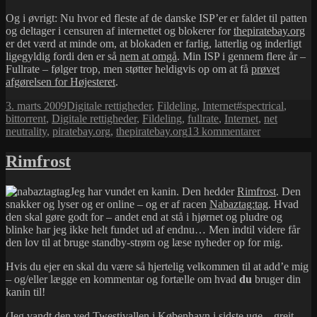
Og i øvrigt: Nu hvor ed fleste af de danske ISP’er er faldet til patten
og deltager i censuren af internettet og blokerer for
thepiratebay.org
er det værd at minde om, at blokaden er farlig, latterlig og inderligt
ligegyldig fordi den er så
nem at omgå
. Min ISP i gennem flere år –
Fullrate – følger trop, men støtter heldigvis op om at få
prøvet
afgørelsen for Højesteret
.
Udgivet
Kategorier
Tags
3. marts 2009
Digitale rettigheder
,
Fildeling
,
Internet
#spectrical
,
i
bittorrent
,
Digitale rettigheder
,
Fildeling
,
fullrate
,
Internet
,
net
til
neutrality
,
piratebay.org
,
thepiratebay.org
13 kommentarer
The
Pirate
Rimfrost
Bay
–
Jeg har vundet en kanin. Den hedder
Rimfrost
. Den
retsdækning
snakker og lyser og er online – og er af racen
Nabaztag:tag
. Hvad
den skal gøre godt for – andet end at stå i hjørnet og pludre og
blinke har jeg ikke helt fundet ud af endnu… Men indtil videre får
den lov til at bruge standby-strøm og læse nyheder op for mig.
Hvis du ejer en skal du være så hjertelig velkommen til at add’e mig
– og/eller lægge en kommentar og fortælle om hvad
du
bruger din
kanin til!
(Jeg vandt den ved
Twestivallen
i København i sidste uge – greit