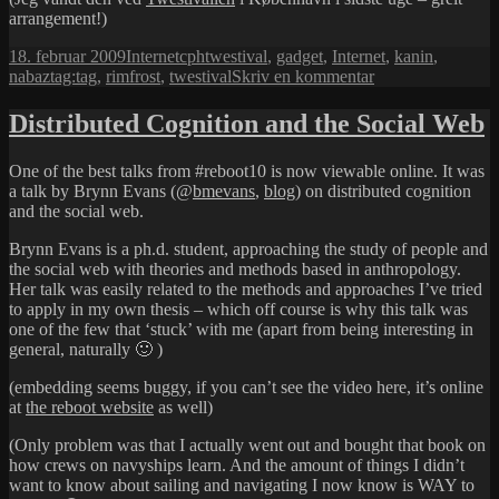
arrangement!)
Udgivet
Kategorier
Tags
18. februar 2009
Internet
cphtwestival
,
gadget
,
Internet
,
kanin
,
i
til
nabaztag:tag
,
rimfrost
,
twestival
Skriv en kommentar
Rimfrost
Distributed Cognition and the Social Web
One of the best talks from #reboot10 is now viewable online. It was
a talk by Brynn Evans (@
bmevans
,
blog
) on distributed cognition
and the social web.
Brynn Evans is a ph.d. student, approaching the study of people and
the social web with theories and methods based in anthropology.
Her talk was easily related to the methods and approaches I’ve tried
to apply in my own thesis – which off course is why this talk was
one of the few that ‘stuck’ with me (apart from being interesting in
general, naturally 🙂 )
(embedding seems buggy, if you can’t see the video here, it’s online
at
the reboot website
as well)
(Only problem was that I actually went out and bought that book on
how crews on navyships learn. And the amount of things I didn’t
want to know about sailing and navigating I now know is WAY to