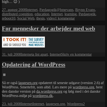
high… 😉 )
Udgivet
Kategorier
Tags
27. august 2008
Internet
,
Pædagogik
@bmevans
,
Brynn Evans
,
i
distributed cognition
,
education
,
Internet
,
learning
,
Pædagogik
,
til
reboot10
,
Social Web
,
thesis
,
video
1 kommentar
Distributed
Cognition
For mennesker der arbejder med web
and
the
Social
Web
Udgivet
Kategorier
Tags
til
31. juli 2008
Internet
a list apart
,
Internet
Skriv en kommentar
i
For
menneske
Opdatering af WordPress
der
arbejder
med
web
Så er også
laugesen.org
opdateret til seneste udgave (version 2.6) af
WordPress. Smertefrit, som altid. Læs mere på
wordpress.org
, hent
den danske version på
da.wordpress.org
og følg med i det danske
WordPress-miljø på
wordpress.dk
.
Udgivet
Kategorier
Tags
23. juli 2008
Internet
Internet
,
laugesen.org
,
Wordpress
2