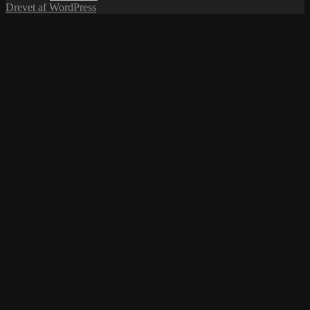
nye
Drevet af WordPress
renæssance