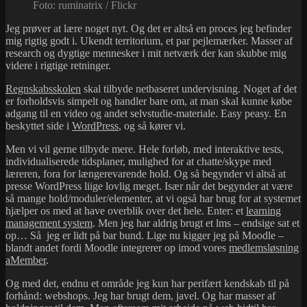
Foto: ruminatrix / Flickr
Jeg prøver at lære noget nyt. Og det er altså en proces jeg befinder
mig rigtig godt i. Ukendt territorium, et par pejlemærker. Masser af
research og dygtige mennesker i mit netværk der kan skubbe mig
videre i rigtige retninger.
Regnskabsskolen
skal tilbyde netbaseret undervisning. Noget af det
er forholdsvis simpelt og handler bare om, at man skal kunne købe
adgang til en video og andet selvstudie-materiale. Easy peasy. En
beskyttet side i
WordPress
, og så kører vi.
Men vi vil gerne tilbyde mere. Hele forløb, med interaktive tests,
individualiserede tidsplaner, mulighed for at chatte/skype med
læreren, fora for længerevarende hold. Og så begynder vi altså at
presse WordPress liige lovlig meget. Især når det begynder at være
så mange hold/moduler/elementer, at vi også har brug for at systemet
hjælper os med at have overblik over det hele. Enter: et
learning
management system
. Men jeg har aldrig brugt et lms – endsige sat et
op… Så jeg er lidt på bar bund. Lige nu kigger jeg på Moodle –
blandt andet fordi Moodle integrerer op imod vores
medlemsløsning
aMember
.
Og med det, endnu et område jeg kun har perifært kendskab til på
forhånd: webshops. Jeg har brugt dem, javel. Og har masser af