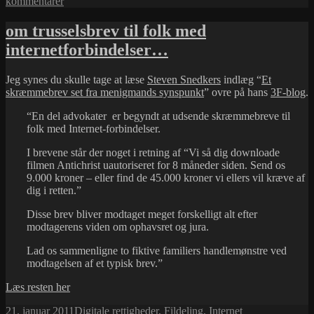
i
til
kommentarer
Zefrank
er
om trusselsbrev til folk med
tilbage
internetforbindelser…
:)
Jeg synes du skulle tage at læse
Steven Snedkers
indlæg “
Et
skræmmebrev set fra menigmands synspunkt
” ovre på hans
3F-blog
.
“En del advokater er begyndt at udsende skræmmebreve til
folk med Internet-forbindelser.
I brevene står der noget i retning af “Vi så dig downloade
filmen Antichrist uautoriseret for 8 måneder siden. Send os
9.000 kroner – eller find de 45.000 kroner vi ellers vil kræve af
dig i retten.”
Disse brev bliver modtaget meget forskelligt alt efter
modtagerens viden om ophavsret og jura.
Lad os sammenligne to fiktive familiers handlemønstre ved
modtagelsen af et typisk brev.”
Læs resten her
Udgivet
Kategorier
Tags
21. januar 2011
Digitale rettigheder
,
Fildeling
,
Internet