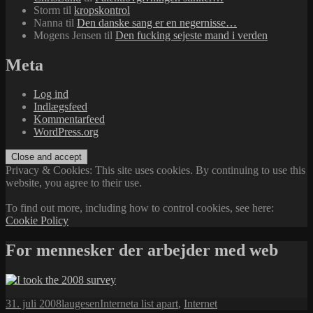
Storm
til
kropskontrol
Nanna
til
Den danske sang er en negernisse…
Mogens Jensen
til
Den fucking sejeste mand i verden
Meta
Log ind
Indlægsfeed
Kommentarfeed
WordPress.org
Privacy & Cookies: This site uses cookies. By continuing to use this
website, you agree to their use.
To find out more, including how to control cookies, see here:
Cookie Policy
For mennesker der arbejder med web
Udgivet
Forfatter
Kategorier
Tags
31. juli 2008
laugesen
Internet
a list apart
,
Internet