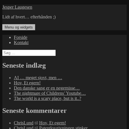
Hop
Jesper Laugesen
til
Lidt af hvert… efterhånden ;)
indhold
Menu og widgets
Forside
Kontakt
Søg
efter:
Seneste indlæg
AI … meget sjovt, men …
Hov, Et egern!
Den danske sang er en negernisse…
The nightmare of Childrens’ Youtube…
The world is a scary place, but is it..?
Seneste kommentarer
ChrisLund
til
Hov, Et egern!
ChrisLund
til
Patentlovgivningen stinker…