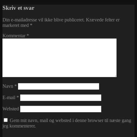
i
Skriv et svar
Din e-mailadresse vil ikke blive publiceret.
Krævede felter er
markeret med
*
Kommentar
*
Navn
*
E-mail
*
Websted
Gem mit navn, mail og websted i denne browser til næste gang
jeg kommenterer.