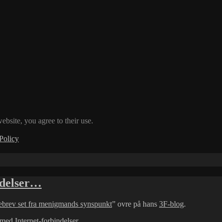
ebsite, you agree to their use.
Policy
indelser…
brev set fra menigmands synspunkt
” ovre på hans
3F-blog
.
ed Internet-forbindelser.