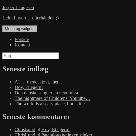
Hop
Jesper Laugesen
til
Lidt af hvert… efterhånden ;)
indhold
Menu og widgets
Forside
Kontakt
Søg
efter:
Seneste indlæg
AI … meget sjovt, men …
Hov, Et egern!
Den danske sang er en negernisse…
The nightmare of Childrens’ Youtube…
The world is a scary place, but is it..?
Seneste kommentarer
ChrisLund
til
Hov, Et egern!
ChrisLund
til
Patentlovgivningen stinker…