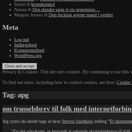
Storm
til
kropskontrol
Nanna
til
Den danske sang er en negernisse…
Mogens Jensen
til
Den fucking sejeste mand i verden
Meta
Log ind
Indlægsfeed
Kommentarfeed
WordPress.org
Privacy & Cookies: This site uses cookies. By continuing to use this w
To find out more, including how to control cookies, see here:
Cookie 
Tag:
apg
om trusselsbrev til folk med internetforb
Jeg synes du skulle tage at læse
Steven Snedkers
indlæg “
Et skræmme
“En del advokater er begyndt at udsende skræmmebreve til folk m