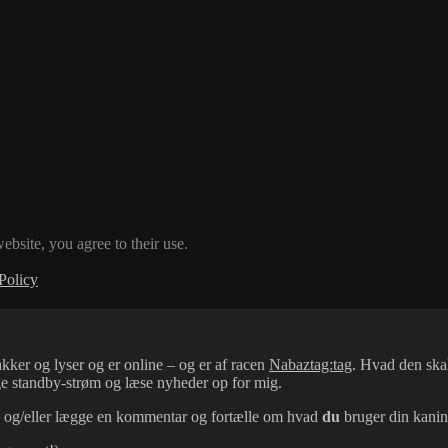
ebsite, you agree to their use.
Policy
kker og lyser og er online – og er af racen
Nabaztag:tag
. Hvad den skal
uge standby-strøm og læse nyheder op for mig.
 – og/eller lægge en kommentar og fortælle om hvad
du
bruger din kanin 