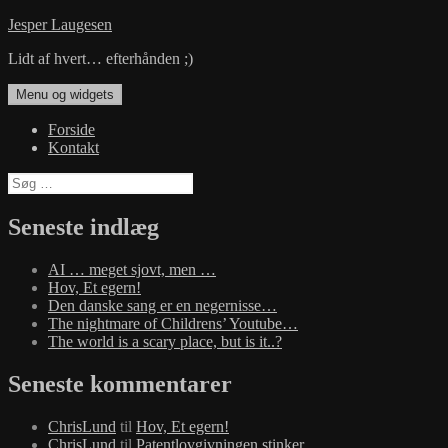
Hop
Jesper Laugesen
til
Lidt af hvert… efterhånden ;)
indhold
Menu og widgets
Forside
Kontakt
Søg
efter:
Seneste indlæg
AI … meget sjovt, men …
Hov, Et egern!
Den danske sang er en negernisse…
The nightmare of Childrens’ Youtube…
The world is a scary place, but is it..?
Seneste kommentarer
ChrisLund
til
Hov, Et egern!
ChrisLund
til
Patentlovgivningen stinker…