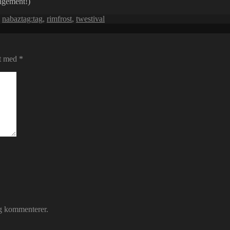
angement!)
,
nabaztag:tag
,
rimfrost
,
twestival
et med
*
eg kommenterer.