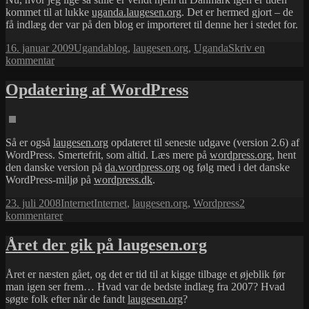
kommet til at lukke
uganda.laugesen.org
. Det er hermed gjort – de
få indlæg der var på den blog er importeret til denne her i stedet for.
Udgivet
Kategorier
Tags
16. januar 2009
Uganda
blog
,
laugesen.org
,
Uganda
Skriv en
i
til
kommentar
uganda.laugesen.org
nedlagt
Opdatering af WordPress
Så er også
laugesen.org
opdateret til seneste udgave (version 2.6) af
WordPress. Smertefrit, som altid. Læs mere på
wordpress.org
, hent
den danske version på
da.wordpress.org
og følg med i det danske
WordPress-miljø på
wordpress.dk
.
Udgivet
Kategorier
Tags
23. juli 2008
Internet
Internet
,
laugesen.org
,
Wordpress
2
i
til
kommentarer
Opdatering
af
Året der gik på laugesen.org
WordPress
Året er næsten gået, og det er tid til at kigge tilbage et øjeblik før
man igen ser frem… Hvad var de bedste indlæg fra 2007? Hvad
søgte folk efter når de fandt
laugesen.org
?