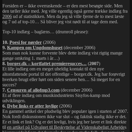
Forsiden er – ikke overraskende – er den mest besøgte side. Men
den tæller ikke med. Jeg ville egentlig også gerne trække indlæg fra
2006
ud af statistikken. Men da jeg så ville fjerne de to mest læste
og 7 ud af top-10… Så bliver jeg vist nødt til at tage dem med.
Top-10 indlæg – baglæns… (drumroll please):
10.
Poesi for nørder
(2006)
9.
Kampen om Ungdomshuset
(december 2006)
Som man nok kunne forvente blev dette indlæg vist rigtig mange
gange omkring 1. marts i år…)
8.
borger.dk – kortfattet premieresucces…
(
2007
)
Et lille indlæg om en meget uheldig kontakt til den nye
altomfattende portal til det offentlige – borger.dk. Jeg har forøvrigt
hverken brugt eller hørt om siden senere hen… Så meget for en
succes?
7.
Censuren af allofmp3.com
(december 2006)
Et af flere indlæg om musikindustriens Sisyfos-kamp mod
udviklingen.
6.
Dybe links er atter lovlige
(2006)
En gammel artikel der pludselig blev populær igen i starten af 2007.
Nok fordi diskussionen ikke var slut – og faktisk stadig ikke er det.
Er et link et link? Og er det lovligt, hvis jeg her laver et link direkte
til
en artikel på Udvalget til Beskyttelse af Videnskabeligt Arbejde
s