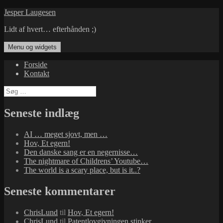
Hop
Jesper Laugesen
til
Lidt af hvert… efterhånden ;)
indhold
Menu og widgets
Forside
Kontakt
Søg
efter:
Seneste indlæg
AI … meget sjovt, men …
Hov, Et egern!
Den danske sang er en negernisse…
The nightmare of Childrens’ Youtube…
The world is a scary place, but is it..?
Seneste kommentarer
ChrisLund
til
Hov, Et egern!
ChrisLund
til
Patentlovgivningen stinker…