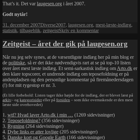
That’s it. Det var
laugesen.org
i året 2007.
Godt nytår!
Udgivet
Kategorier
Tags
31. december 2007
Diverse
2007
,
laugesen.org
,
mest-læste-indlæg
,
i
til
statistik
,
tilbageblik
,
zeitgeist
Skriv en kommentar
Året
der
Zeitgeist – året der gik på laugesen.org
gik
på
Når nu jeg selv synes, at de væsentligste indlæg her på min blog er
laugesen.org
de
politiske
, så er det ikke nødvendigvis rart at se på top-10 listen
over året mest læste indlæg. Et semi-sarkastisk indlæg om
Arto.dk
er
den klare topscorer, et undrende indlæg om teposefoldning er på
andenpladsen og den personlige kommentar på firemånedersdagen
(!) for mit rygestop er nr. 3.
(Et lille forbehold: Listen tager ikke højde for de indlæg, der er blevet læst på
arkiv
– og
kategorisider
eller på
forsiden
– som ikke overraskende er den mest
læste side overhovedet)
1.
wtf? Hvad laver Arto.dk i min …
(1269 sidevisninger)
2.
Teposefoldning?
(356 sidevisninger)
3.
Rygning
(264 sidevisninger)
4.
Dybe links er atter lovlige
(205 sidevisninger)
5.
Danske kort og Google Earth
(166 sidevisninger)