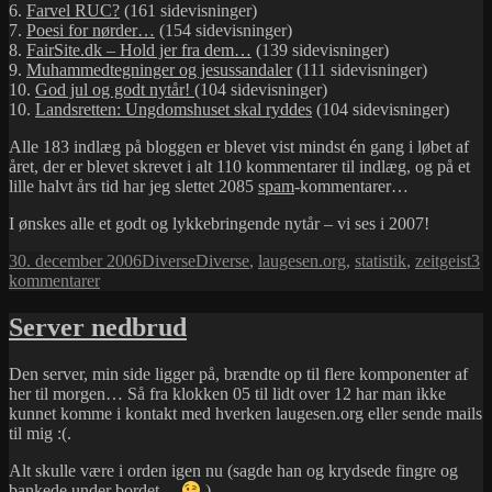
6.
Farvel RUC?
(161 sidevisninger)
7.
Poesi for nørder…
(154 sidevisninger)
8.
FairSite.dk – Hold jer fra dem…
(139 sidevisninger)
9.
Muhammedtegninger og jesussandaler
(111 sidevisninger)
10.
God jul og godt nytår!
(104 sidevisninger)
10.
Landsretten: Ungdomshuset skal ryddes
(104 sidevisninger)
Alle 183 indlæg på bloggen er blevet vist mindst én gang i løbet af
året, der er blevet skrevet i alt 110 kommentarer til indlæg, og på et
lille halvt års tid har jeg slettet 2085
spam
-kommentarer…
I ønskes alle et godt og lykkebringende nytår – vi ses i 2007!
Udgivet
Kategorier
Tags
30. december 2006
Diverse
Diverse
,
laugesen.org
,
statistik
,
zeitgeist
3
i
til
kommentarer
Zeitgeist
–
Server nedbrud
året
der
Den server, min side ligger på, brændte op til flere komponenter af
gik
her til morgen… Så fra klokken 05 til lidt over 12 har man ikke
på
kunnet komme i kontakt med hverken laugesen.org eller sende mails
laugesen.org
til mig :(.
Alt skulle være i orden igen nu (sagde han og krydsede fingre og
bankede under bordet…
)