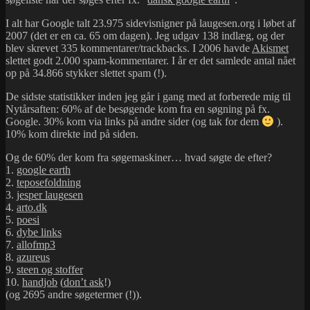
I alt har Google talt 23.975 sidevisnigner på laugesen.org i løbet af
2007 (det er en ca. 65 om dagen). Jeg udgav 138 indlæg, og der
blev skrevet 335 kommentarer/trackbacks. I 2006 havde
Akismet
slettet godt 2.000 spam-kommentarer. I år er det samlede antal nået
op på 34.866 stykker slettet spam (!).
De sidste statistikker inden jeg går i gang med at forberede mig til
Nytårsaften: 60% af de besøgende kom fra en søgning på fx.
Google. 30% kom via links på andre sider (og tak for dem
).
10% kom direkte ind på siden.
Og de 60% der kom fra søgemaskiner… hvad søgte de efter?
1.
google earth
2.
teposefoldning
3.
jesper laugesen
4.
arto.dk
5.
poesi
6.
dybe links
7.
allofmp3
8.
azureus
9.
steen og stoffer
10.
handjob
(
don’t ask
!)
(og 2695 andre søgetermer (!)).