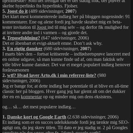
hjemmeside? Som det fremgår der er der stadig folk, der prøver at
skelne hyperlinks fra hyperlinks. Fjolser.
5.
Joost do it
(489 sidevisninger,
2007
)
Det klart mest kommenterede indlæg her på bloggen nogensinde: 91
kommentarer. Ene og alene fordi jeg havde skrabet mig en beta-
tester invitation til
Joost
ind til mig selv – og derfor fik mulighed for
at invitere andre ind i varmen – og gjorde det.
4.
Teposefoldning?
(647 sidevisninger, 2006)
Det er åbenbart et evigt-aktuelt emne. Don’t ask why.
3.
En rigtig dansker
(680 sidevisninger,
2007
)
I marts blev den – fortsat kritiserede – indfødsretsprøve lanceret med
en online udgave, så man kunne finde ud af, om man faktisk selv
ville blive kunne dansker. Det var et meget populært indlæg henover
forårssæsonen
2.
wtf? Hvad laver Arto.dk i min referrer-liste?
(980
sidevisninger, 2006)
Jeg er bange for, at dette indlæg har potentiale til at blive en all-time
classic her på bloggen. Hver gang jeg har glemt alt om det dukker
der en en
kommentar
op og minder mig om dens eksistens.
og… så… det mest populære indlæg…
1.
Danske kort og Google Earth
(2.638 sidevisninger, 2006)
Et indlæg som er en succes udelukkende fordi jeg tænkte mig SEO-
agtigt om, da jeg skrev titlen. Til dato er jeg stadig nr. 2 på Googles
søgeliste når der søges efter fx. “
dansk google earth
“.