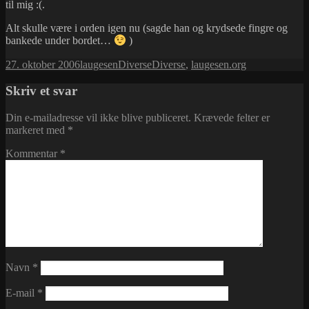
til mig :(.
Alt skulle være i orden igen nu (sagde han og krydsede fingre og
bankede under bordet…
)
Udgivet
Forfatter
Kategorier
Tags
27. oktober 2006
laugesen
Diverse
Diverse
,
laugesen.org
i
Skriv et svar
Din e-mailadresse vil ikke blive publiceret.
Krævede felter er
markeret med
*
Kommentar
*
Navn
*
E-mail
*