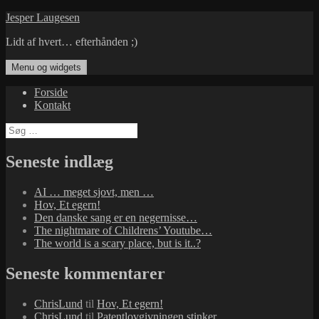
Hop
Jesper Laugesen
til
Lidt af hvert… efterhånden ;)
indhold
Menu og widgets
Forside
Kontakt
Søg
efter:
Seneste indlæg
AI … meget sjovt, men …
Hov, Et egern!
Den danske sang er en negernisse…
The nightmare of Childrens’ Youtube…
The world is a scary place, but is it..?
Seneste kommentarer
ChrisLund
til
Hov, Et egern!
ChrisLund
til
Patentlovgivningen stinker…