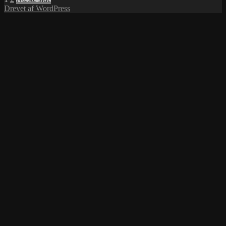
Indlægsinddeling
Drevet af WordPress