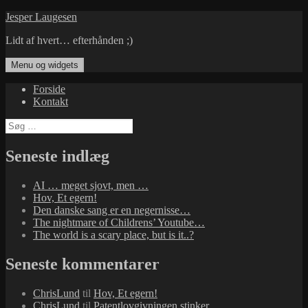
Hop
Jesper Laugesen
til
Lidt af hvert… efterhånden ;)
indhold
Menu og widgets
Forside
Kontakt
Søg
efter:
Seneste indlæg
AI … meget sjovt, men …
Hov, Et egern!
Den danske sang er en negernisse…
The nightmare of Childrens’ Youtube…
The world is a scary place, but is it..?
Seneste kommentarer
ChrisLund
til
Hov, Et egern!
ChrisLund
til
Patentlovgivningen stinker…