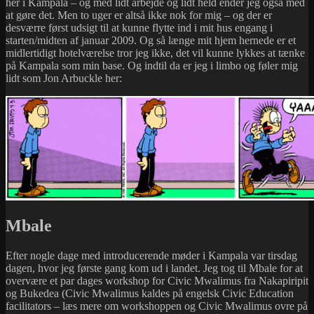
her i Kampala – og med lidt arbejde og lidt held ender jeg også med
at gøre det. Men to uger er altså ikke nok for mig – og der er
desværre først udsigt til at kunne flytte ind i mit hus engang i
starten/midten af januar 2009. Og så længe mit hjem hernede er et
midlertidigt hotelværelse tror jeg ikke, det vil kunne lykkes at tænke
på Kampala som min base. Og indtil da er jeg i limbo og føler mig
lidt som Jon Arbuckle her:
Mbale
Efter nogle dage med introducerende møder i Kampala var tirsdag
dagen, hvor jeg første gang kom ud i landet. Jeg tog til Mbale for at
overvære et par dages workshop for Civic Mwalimus fra Nakapiripit
og Bukedea (Civic Mwalimus kaldes på engelsk Civic Education
facilitators – læs mere om workshoppen og Civic Mwalimus ovre på