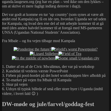
uganda.laugesen.org (jeg har en plan – ved ikke om den lykkes –
om at skrive et mere fagligt indlæg derovre i dag)).
Det var godt at komme en tur ‘up country’ (som synes at være alt
andet end Kampala) og få en ide om, hvordan Uganda ser ud uden
for Kampala, og hvad den ene del af mit arbejde kommer til at gå
med (den anden halvdel kommer til at foregå med MS-partneren
UNSA (Ugandan National Students’ Association).
Fra Mbale – og fra vejen tilbage mod Kampala
1. Datter af en af de Civic Mwalimus, der var på workshop
2. Kandidat til verdens værste PowerPoint
3. Firben på pool-bordet på det hotel workshoppen blev afholdt på
4. Te-marker på vejen fra Mbale til Kampala
5. Skur på vejen
6. Udsyn til typisk billede af små eller store byer i Uganda (indtil
videre, i hvert fald 😉 )
DW-møde og jule/farvel/goddag-fest