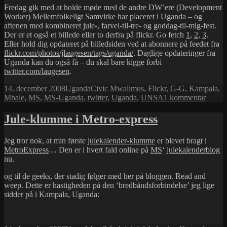
Fredag gik med at holde møde med de andre DW’ere (Development
Worker) Mellemfolkeligt Samvirke har placeret i Uganda – og
aftenen med kombineret jule-, farvel-til-tre- og goddag-til-mig-fest.
Der er et også et billede eller to derfra på flickr. Go fetch
1
,
2
,
3
.
Eller hold dig opdateret på billedsiden ved at abonnere på feedet fra
flickr.com/photos/jlaugesen/tags/uganda/
. Daglige opdateringer fra
Uganda kan du også få – du skal bare kigge forbi
twitter.com/laugesen
.
Udgivet
Kategorier
Tags
14. december 2008
Uganda
Civic Mwalimus
,
Flickr
,
G-G
,
Kampala
,
i
til
Mbale
,
MS
,
MS-Uganda
,
twitter
,
Uganda
,
UNSA
1 kommentar
I
limbo
Jule-klumme i Metro-express
Jeg tror nok, at min første
julekalender-klumme
er blevet bragt i
MetroExpress
… Den er i hvert fald online på
MS
‘
julekalenderblog
nu.
og til de geeks, der stadig følger med her på bloggen. Read and
weep. Dette er hastigheden på den ‘bredbåndsforbindelse’ jeg lige
sidder på i Kampala, Uganda: