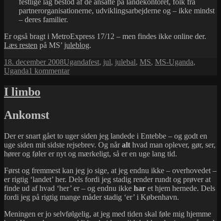
festlige lag bestod af de ansatte på landekontoret, folk fra
partnerorganisationerne, udviklingsarbejderne og – ikke mindst
– deres familier.
Er også bragt i MetroExpress 17/12 – men findes ikke online der.
Læs resten
på MS’
juleblog
.
Udgivet
Kategorier
Tags
18. december 2008
Uganda
fest
,
jul
,
julebal
,
MS
,
MS-Uganda
,
i
til
Uganda
1 kommentar
Til
julebal
I limbo
i
Uganda
Ankomst
Der er snart gået to uger siden jeg landede i Entebbe – og godt en
uge siden mit sidste rejsebrev. Og når
alt
hvad man oplever, gør, ser,
hører og føler er nyt og mærkeligt, så er en uge lang tid.
Først og fremmest kan jeg jo sige, at jeg endnu ikke – overhovedet –
er rigtig ‘landet’ her. Dels fordi jeg stadig render rundt og prøver at
finde ud af hvad ‘her’ er – og endnu ikke
har
et hjem hernede. Dels
fordi jeg på rigtig mange måder stadig ‘er’ i København.
Meningen er jo selvfølgelig, at jeg med tiden skal føle mig hjemme