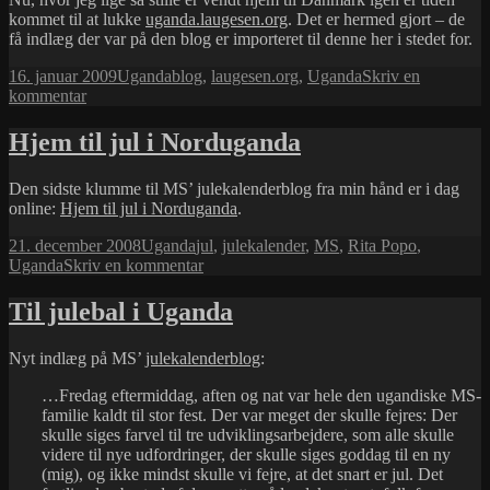
kommet til at lukke
uganda.laugesen.org
. Det er hermed gjort – de
få indlæg der var på den blog er importeret til denne her i stedet for.
Udgivet
Kategorier
Tags
16. januar 2009
Uganda
blog
,
laugesen.org
,
Uganda
Skriv en
i
til
kommentar
uganda.laugesen.org
nedlagt
Hjem til jul i Norduganda
Den sidste klumme til MS’ julekalenderblog fra min hånd er i dag
online:
Hjem til jul i Norduganda
.
Udgivet
Kategorier
Tags
21. december 2008
Uganda
jul
,
julekalender
,
MS
,
Rita Popo
,
i
til
Uganda
Skriv en kommentar
Hjem
til
Til julebal i Uganda
jul
i
Nyt indlæg på MS’
julekalenderblog
:
Norduganda
…Fredag eftermiddag, aften og nat var hele den ugandiske MS-
familie kaldt til stor fest. Der var meget der skulle fejres: Der
skulle siges farvel til tre udviklingsarbejdere, som alle skulle
videre til nye udfordringer, der skulle siges goddag til en ny
(mig), og ikke mindst skulle vi fejre, at det snart er jul. Det