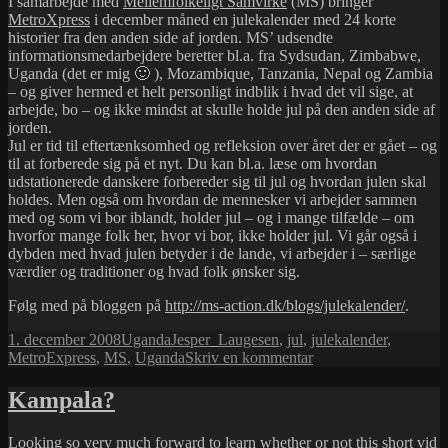
I samarbejde med
Mellemfolkeligt Samvirke
(MS) bringer
MetroXpress
i december måned en julekalender med 24 korte
historier fra den anden side af jorden. MS’ udsendte
informationsmedarbejdere beretter bl.a. fra Sydsudan, Zimbabwe,
Uganda (det er mig 🙂 ), Mozambique, Tanzania, Nepal og Zambia
– og giver hermed et helt personligt indblik i hvad det vil sige, at
arbejde, bo – og ikke mindst at skulle holde jul på den anden side af
jorden.
Jul er tid til eftertænksomhed og refleksion over året der er gået – og
til at forberede sig på et nyt. Du kan bl.a. læse om hvordan
udstationerede danskere forbereder sig til jul og hvordan julen skal
holdes. Men også om hvordan de mennesker vi arbejder sammen
med og som vi bor iblandt, holder jul – og i mange tilfælde – om
hvorfor mange folk her, hvor vi bor, ikke holder jul. Vi går også i
dybden med hvad julen betyder i de lande, vi arbejder i – særlige
værdier og traditioner og hvad folk ønsker sig.
Følg med på bloggen på
http://ms-action.dk/blogs/julekalender/
.
Udgivet
Kategorier
Tags
1. december 2008
Uganda
Jesper_Laugesen
,
jul
,
julekalender
,
i
til
MetroExpress
,
MS
,
Uganda
Skriv en kommentar
Julekalender:
Jul
Kampala?
på
den
Looking so very much forward to learn whether or not this short vid
anden