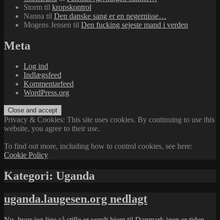
Storm
til
kropskontrol
Nanna
til
Den danske sang er en negernisse…
Mogens Jensen
til
Den fucking sejeste mand i verden
Meta
Log ind
Indlægsfeed
Kommentarfeed
WordPress.org
Privacy & Cookies: This site uses cookies. By continuing to use this
website, you agree to their use.
To find out more, including how to control cookies, see here:
Cookie Policy
Kategori:
Uganda
uganda.laugesen.org nedlagt
Nu, hvor jeg lige så stille er vendt hjem til Danmark igen er tiden