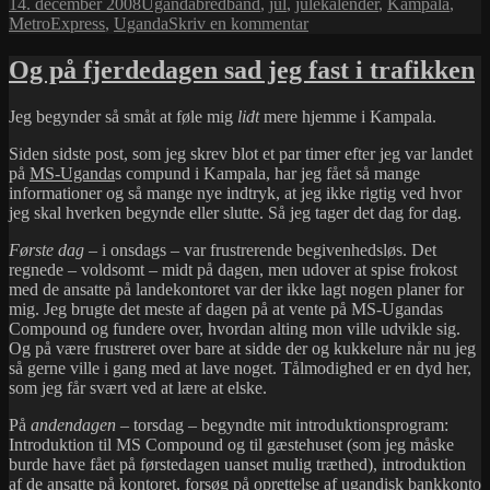
Udgivet
Kategorier
Tags
14. december 2008
Uganda
bredbånd
,
jul
,
julekalender
,
Kampala
,
i
til
MetroExpress
,
Uganda
Skriv en kommentar
Jule-
klumme
Og på fjerdedagen sad jeg fast i trafikken
i
Metro-
Jeg begynder så småt at føle mig
lidt
mere hjemme i Kampala.
express
Siden sidste post, som jeg skrev blot et par timer efter jeg var landet
på
MS-Uganda
s compund i Kampala, har jeg fået så mange
informationer og så mange nye indtryk, at jeg ikke rigtig ved hvor
jeg skal hverken begynde eller slutte. Så jeg tager det dag for dag.
Første dag
– i onsdags – var frustrerende begivenhedsløs. Det
regnede – voldsomt – midt på dagen, men udover at spise frokost
med de ansatte på landekontoret var der ikke lagt nogen planer for
mig. Jeg brugte det meste af dagen på at vente på MS-Ugandas
Compound og fundere over, hvordan alting mon ville udvikle sig.
Og på være frustreret over bare at sidde der og kukkelure når nu jeg
så gerne ville i gang med at lave noget. Tålmodighed er en dyd her,
som jeg får svært ved at lære at elske.
På
andendagen
– torsdag – begyndte mit introduktionsprogram:
Introduktion til MS Compound og til gæstehuset (som jeg måske
burde have fået på førstedagen uanset mulig træthed), introduktion
af de ansatte på kontoret, forsøg på oprettelse af ugandisk bankkonto