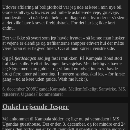
Udover afklaring af boligforhold var jeg ude at køre i min nye bil.
Gode asfaltvej, schweizer-ost-hullede asfalterede veje, grusveje,
mudderstier – vi nåede det hele… undtagen der, hvor der er så slemt,
at det ville have krævet firehjulstræk. For det har jeg ikke lært
endnu.
Det var ikke så svært som jeg havde frygtet – så længe man husker
at vejene er elendige og trafikanterne snupper ethvert hul der måtte
være foran eller bagved bilen. OG at man kører i venstre side.
Og på
fjerdedagen
sad jeg fast i trafikken. På Kampala Road stod
trafikken stille. Helt stille. Ingen bevægelse. Men heldigvis havde
jeg Signe med som guide – og vi fandt en udvej inden vi havde
brugt flere timer på ingenting. I morgen søndag skal jeg – for første
gang – ud at køre uden guide. Wish me luck ;).
Udgivet
Kategorier
Tags
6. december 2008
Uganda
Kampala
,
Mellemfolkeligt Samvirke
,
MS
,
i
til
rejsebrev
,
Uganda
7 kommentarer
Og
på
Onkel rejsende Jesper
fjerdedagen
sad
Vel ankommet til Kampala sidder jeg lige nu på verandaen i MS
jeg
Ugandas guesthouse. Det er den 3. december, og for mindre end 24
fast
timer siden forlod jeg et koldt, regnvådt København. Første indtryk