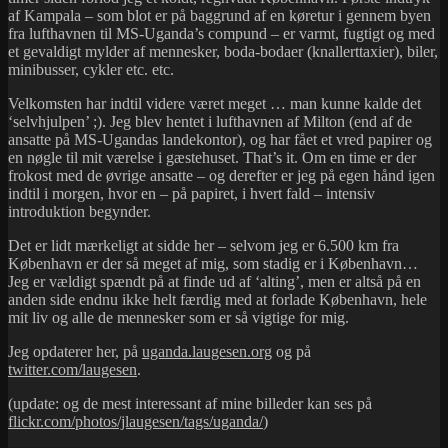
i
af Kampala – som blot er på baggrund af en køretur i gennem byen
trafikken
fra lufthavnen til MS-Uganda’s compund – er varmt, fugtigt og med
et gevaldigt mylder af mennesker, boda-bodaer (knallerttaxier), biler,
minibusser, cykler etc. etc.
Velkomsten har indtil videre været meget … man kunne kalde det
‘selvhjulpen’ ;). Jeg blev hentet i lufthavnen af Milton (end af de
ansatte på MS-Ugandas landekontor), og har fået et vred papirer og
en nøgle til mit værelse i gæstehuset. That’s it. Om en time er der
frokost med de øvrige ansatte – og derefter er jeg på egen hånd igen
indtil i morgen, hvor en – på papiret, i hvert fald – intensiv
introduktion begynder.
Det er lidt mærkeligt at sidde her – selvom jeg er 6.500 km fra
København er der så meget af mig, som stadig er i København…
Jeg er vældigt spændt på at finde ud af ‘alting’, men er altså på en
anden side endnu ikke helt færdig med at forlade København, hele
mit liv og alle de mennesker som er så vigtige for mig.
Jeg opdaterer her, p
å
uganda.laugesen.org
og p
å
twitter.com/laugesen
.
(update: og de mest interessant af mine billeder kan ses på
flickr.com/photos/jlaugesen/tags/uganda/
)