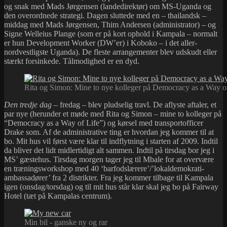
og snak med Mads Jørgensen (landedirektør) om MS-Uganda og
den overordnede strategi. Dagen sluttede med en – thailandsk –
middag med Mads Jørgensen, Thim Andersen (administrator) – og
Signe Welleius Plange (som er på kort ophold i Kampala – normalt
er hun Development Worker (DW’er) i Koboko – i det aller-
nordvestligste Uganda). De fleste arrangementer blev udskudt eller
stærkt forsinkede. Tålmodighed er en dyd.
Rita og Simon: Mine to nye kolleger på Democracy as a Way o
Den
tredje dag
– fredag – blev pludselig travl. De aflyste aftaler, et
par nye (herunder et møde med Rita og Simon – mine to kolleger på
“Democracy as a Way of Life”) og kørsel med transportofficer
Drake som. Af de administrative ting er hvordan jeg kommer til at
bo. Mit hus vil først være klar til indflytning i starten af 2009. Indtil
da bliver det lidt midlertidigt alt sammen. Indtil på tirsdag bor jeg i
MS’ gæstehus. Tirsdag morgen tager jeg til Mbale for at overvære
en træningsworkshop med 40 ‘barfodslærere’/’lokaldemokrati-
ambassadører’ fra 2 distrikter. Fra jeg kommer tilbage til Kampala
igen (onsdag/torsdag) og til mit hus står klar skal jeg bo på Fairway
Hotel (tæt på Kampalas centrum).
Min bil - ganske ny og rar