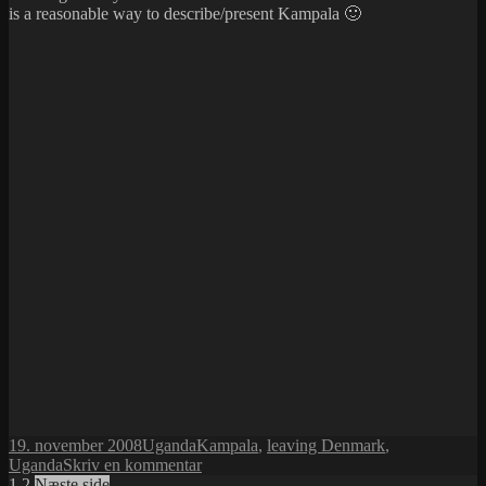
is a reasonable way to describe/present Kampala 🙂
side
af
jorden
Udgivet
Kategorier
Tags
19. november 2008
Uganda
Kampala
,
leaving Denmark
,
i
til
Uganda
Skriv en kommentar
Side
Side
Kampala?
1
2
Næste side