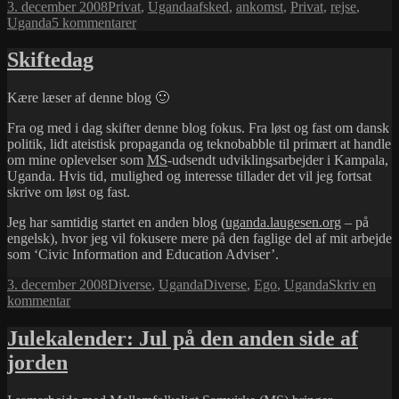
Udgivet
Kategorier
Tags
3. december 2008
Privat
,
Uganda
afsked
,
ankomst
,
Privat
,
rejse
,
i
til
Uganda
5 kommentarer
Onkel
rejsende
Skiftedag
Jesper
Kære læser af denne blog 🙂
Fra og med i dag skifter denne blog fokus. Fra løst og fast om dansk
politik, lidt ateistisk propaganda og teknobabble til primært at handle
om mine oplevelser som
MS
-udsendt udviklingsarbejder i Kampala,
Uganda. Hvis tid, mulighed og interesse tillader det vil jeg fortsat
skrive om løst og fast.
Jeg har samtidig startet en anden blog (
uganda.laugesen.org
– på
engelsk), hvor jeg vil fokusere mere på den faglige del af mit arbejde
som ‘Civic Information and Education Adviser’.
Udgivet
Kategorier
Tags
3. december 2008
Diverse
,
Uganda
Diverse
,
Ego
,
Uganda
Skriv en
i
til
kommentar
Skiftedag
Julekalender: Jul på den anden side af
jorden