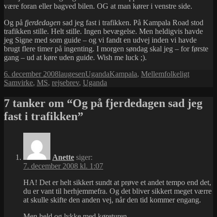
være foran eller bagved bilen. OG at man kører i venstre side.
Og på
fjerdedagen
sad jeg fast i trafikken. På Kampala Road stod
trafikken stille. Helt stille. Ingen bevægelse. Men heldigvis havde
jeg Signe med som guide – og vi fandt en udvej inden vi havde
brugt flere timer på ingenting. I morgen søndag skal jeg – for første
gang – ud at køre uden guide. Wish me luck ;).
Udgivet
Forfatter
Kategorier
Tags
6. december 2008
laugesen
Uganda
Kampala
,
Mellemfolkeligt
i
Samvirke
,
MS
,
rejsebrev
,
Uganda
7 tanker om “Og på fjerdedagen sad jeg
fast i trafikken”
Anette
siger:
7. december 2008 kl. 1:07
HA! Det er helt sikkert sundt at prøve et andet tempo end det,
du er vant til herhjemmefra. Og det bliver sikkert meget værre
at skulle skifte den anden vej, når den tid kommer engang.
Men held og lykke med køreturen.