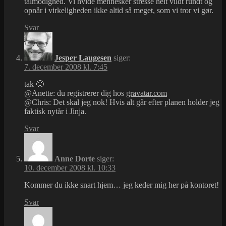
tålmodighed. Vi hvide mennesker stresse helt vildt rundt og
opnår i virkeligheden ikke altid så meget, som vi tror vi gør.
Svar
Jesper Laugesen
siger:
7. december 2008 kl. 7:45
tak 🙂
@Anette: du registrerer dig hos
gravatar.com
@Chris: Det skal jeg nok! Hvis alt går efter planen holder jeg
faktisk nytår i Jinja.
Svar
Anne Dorte
siger:
10. december 2008 kl. 10:33
Kommer du ikke snart hjem… jeg keder mig her på kontoret!
Svar