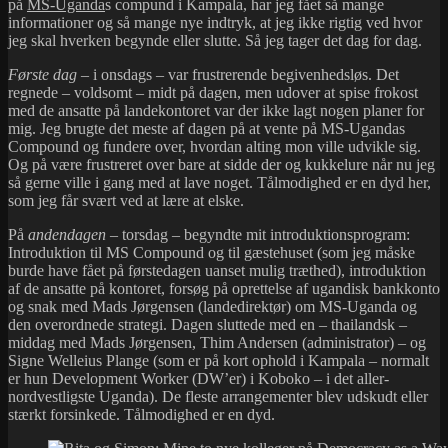
på
MS-Uganda
s compund i Kampala, har jeg fået så mange
informationer og så mange nye indtryk, at jeg ikke rigtig ved hvor
jeg skal hverken begynde eller slutte. Så jeg tager det dag for dag.
Første dag
– i onsdags – var frustrerende begivenhedsløs. Det
regnede – voldsomt – midt på dagen, men udover at spise frokost
med de ansatte på landekontoret var der ikke lagt nogen planer for
mig. Jeg brugte det meste af dagen på at vente på MS-Ugandas
Compound og fundere over, hvordan alting mon ville udvikle sig.
Og på være frustreret over bare at sidde der og kukkelure når nu jeg
så gerne ville i gang med at lave noget. Tålmodighed er en dyd her,
som jeg får svært ved at lære at elske.
På
andendagen
– torsdag – begyndte mit introduktionsprogram:
Introduktion til MS Compound og til gæstehuset (som jeg måske
burde have fået på førstedagen uanset mulig træthed), introduktion
af de ansatte på kontoret, forsøg på oprettelse af ugandisk bankkonto
og snak med Mads Jørgensen (landedirektør) om MS-Uganda og
den overordnede strategi. Dagen sluttede med en – thailandsk –
middag med Mads Jørgensen, Thim Andersen (administrator) – og
Signe Welleius Plange (som er på kort ophold i Kampala – normalt
er hun Development Worker (DW’er) i Koboko – i det aller-
nordvestligste Uganda). De fleste arrangementer blev udskudt eller
stærkt forsinkede. Tålmodighed er en dyd.