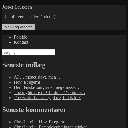
Hop
Jesper Laugesen
til
Lidt af hvert… efterhånden ;)
indhold
Menu og widgets
Forside
Kontakt
Søg
efter:
Seneste indlæg
AI … meget sjovt, men …
Hov, Et egern!
Den danske sang er en negernisse…
The nightmare of Childrens’ Youtube…
The world is a scary place, but is it..?
Seneste kommentarer
ChrisLund
til
Hov, Et egern!
ChrisLund
til
Patentlovgivningen stinker…