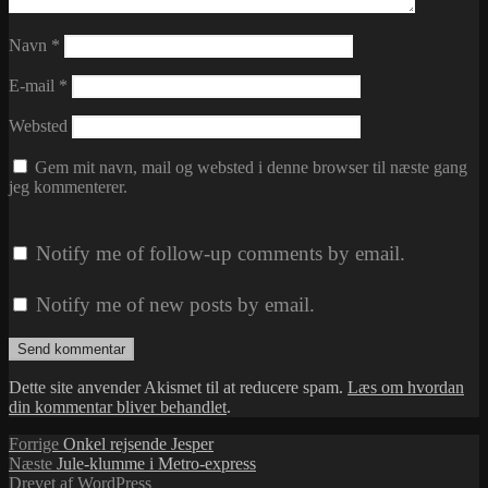
Navn
*
E-mail
*
Websted
Gem mit navn, mail og websted i denne browser til næste gang
jeg kommenterer.
Notify me of follow-up comments by email.
Notify me of new posts by email.
Dette site anvender Akismet til at reducere spam.
Læs om hvordan
din kommentar bliver behandlet
.
Indlægsnavigation
Forrige
Forrige
Onkel rejsende Jesper
Næste
indlæg:
Næste
Jule-klumme i Metro-express
indlæg:
Drevet af WordPress