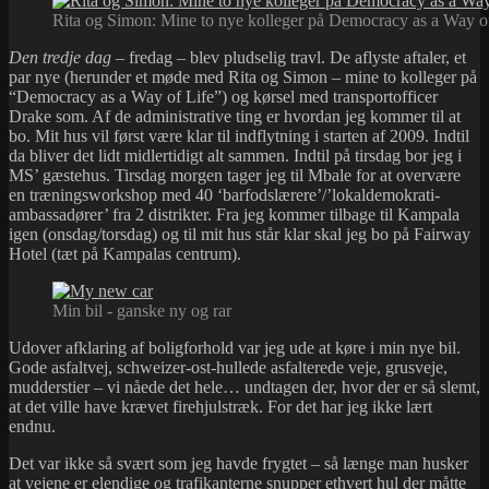
Rita og Simon: Mine to nye kolleger på Democracy as a Way o
Den
tredje dag
– fredag – blev pludselig travl. De aflyste aftaler, et
par nye (herunder et møde med Rita og Simon – mine to kolleger på
“Democracy as a Way of Life”) og kørsel med transportofficer
Drake som. Af de administrative ting er hvordan jeg kommer til at
bo. Mit hus vil først være klar til indflytning i starten af 2009. Indtil
da bliver det lidt midlertidigt alt sammen. Indtil på tirsdag bor jeg i
MS’ gæstehus. Tirsdag morgen tager jeg til Mbale for at overvære
en træningsworkshop med 40 ‘barfodslærere’/’lokaldemokrati-
ambassadører’ fra 2 distrikter. Fra jeg kommer tilbage til Kampala
igen (onsdag/torsdag) og til mit hus står klar skal jeg bo på Fairway
Hotel (tæt på Kampalas centrum).
Min bil - ganske ny og rar
Udover afklaring af boligforhold var jeg ude at køre i min nye bil.
Gode asfaltvej, schweizer-ost-hullede asfalterede veje, grusveje,
mudderstier – vi nåede det hele… undtagen der, hvor der er så slemt,
at det ville have krævet firehjulstræk. For det har jeg ikke lært
endnu.
Det var ikke så svært som jeg havde frygtet – så længe man husker
at vejene er elendige og trafikanterne snupper ethvert hul der måtte