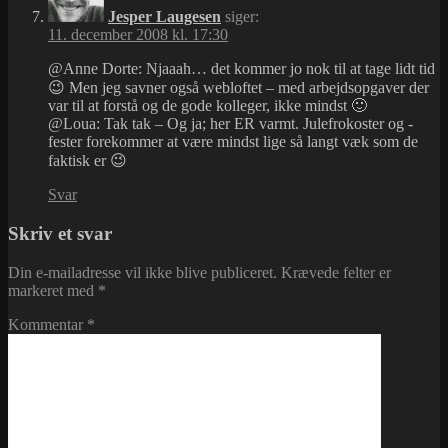
Jesper Laugesen
siger:
11. december 2008 kl. 17:30
@Anne Dorte: Njaaah… det kommer jo nok til at tage lidt tid
😉 Men jeg savner også webloftet – med arbejdsopgaver der
var til at forstå og de gode kolleger, ikke mindst 🙂
@Loua: Tak tak – Og ja; her ER varmt. Julefrokoster og -
fester forekommer at være mindst lige så langt væk som de
faktisk er 😉
Svar
Skriv et svar
Din e-mailadresse vil ikke blive publiceret.
Krævede felter er
markeret med
*
Kommentar
*