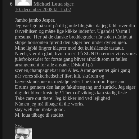
Michael Loua
siger:
10. december 2008 kl. 15:02
Jambo jambo Jesper.
Jeg var lige på surf på dit gamle blogsite, da jeg faldt over din
farvelhilsen og måtte lige klikke indenfor. Uganda! Varmt I
presume. Her på de danske breddegrader når solen dårligt at
slippe horisonten førend den søger ned under dynen igen.
Mine ligblå fingrer klaprer mod det kuldslående tastatur.
Næeh, vær du glad, hvor du er! På SUND nærmer vi os vores
julefrokost,der for første gang bliver afholdt som et fælles
arrangement for alle ansatte. Diskofil på
scenen,champagnebar und Alles. Arrangementet går i gang
når vores sikkerhedschef iført kilt, skrårem og
bæverskindshue m. medalje leder The Gordon Pipes and
Drums gennem den lange fakultetsgang und zurück. Jeg siger
dig: det bliver kosteligt! Them ol’ vikings kan stadig feste.
Take care out there! Jeg klikker ind ved lejlighed
Nåmen jeg må tilbage til the works.
stay well and make good.
M. loua tilbage til studiet
Svar