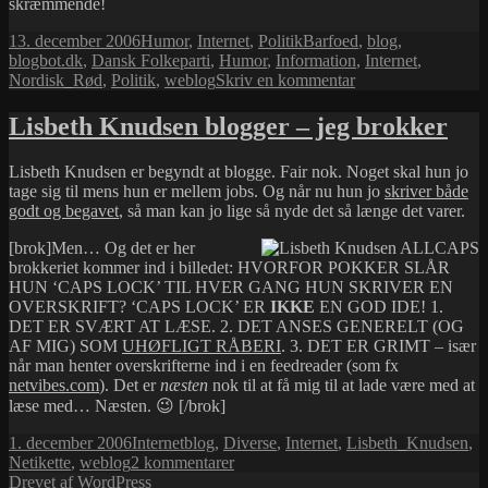
skræmmende!
Udgivet
Kategorier
Tags
13. december 2006
Humor
,
Internet
,
Politik
Barfoed
,
blog
,
i
blogbot.dk
,
Dansk Folkeparti
,
Humor
,
Information
,
Internet
,
til
Nordisk_Rød
,
Politik
,
weblog
Skriv en kommentar
Nordisk
Rød,
Lisbeth Knudsen blogger – jeg brokker
ministerfyring
og
Lisbeth Knudsen er begyndt at blogge. Fair nok. Noget skal hun jo
rubrikannoncer
tage sig til mens hun er mellem jobs. Og når nu hun jo
skriver både
godt og begavet
, så man kan jo lige så nyde det så længe det varer.
[brok]Men… Og det er her
brokkeriet kommer ind i billedet: HVORFOR POKKER SLÅR
HUN ‘CAPS LOCK’ TIL HVER GANG HUN SKRIVER EN
OVERSKRIFT? ‘CAPS LOCK’ ER
IKKE
EN GOD IDE! 1.
DET ER SVÆRT AT LÆSE. 2. DET ANSES GENERELT (OG
AF MIG) SOM
UHØFLIGT RÅBERI
. 3. DET ER GRIMT – især
når man henter overskrifterne ind i en feedreader (som fx
netvibes.com
). Det er
næsten
nok til at få mig til at lade være med at
læse med… Næsten. 😉 [/brok]
Udgivet
Kategorier
Tags
1. december 2006
Internet
blog
,
Diverse
,
Internet
,
Lisbeth_Knudsen
,
i
til
Netikette
,
weblog
2 kommentarer
Lisbeth
Drevet af WordPress