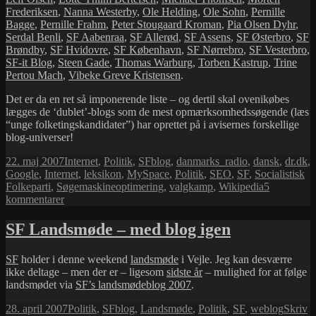
Frederiksen
,
Nanna Westerby
,
Ole Helding
,
Ole Sohn
,
Pernille
Bagge
,
Pernille Frahm
,
Peter Stougaard Kroman
,
Pia Olsen Dyhr
,
Serdal Benli
,
SF Aabenraa
,
SF Allerød
,
SF Assens
,
SF Østerbro
,
SF
Brøndby
,
SF Hvidovre
,
SF København
,
SF Nørrebro
,
SF Vesterbro
,
SF-it Blog
,
Steen Gade
,
Thomas Warburg
,
Torben Kastrup
,
Trine
Pertou Mach
,
Vibeke Greve Kristensen
.
Det er da en ret så imponerende liste – og dertil skal ovenikøbes
lægges de ‘dublet’-blogs som de mest opmærksomhedssøgende (læs
“unge folketingskandidater”) har oprettet på i avisernes forskellige
blog-universer!
Udgivet
Kategorier
Tags
22. maj 2007
Internet
,
Politik
,
SF
blog
,
danmarks_radio
,
dansk
,
dr.dk
,
i
Google
,
Internet
,
leksikon
,
MySpace
,
Politik
,
SEO
,
SF
,
Socialistisk
Folkeparti
,
Søgemaskineoptimering
,
valgkamp
,
Wikipedia
5
til
kommentarer
SF
–
SF Landsmøde – med blog igen
størst
på
SF
holder i denne weekend
landsmøde
i Vejle. Jeg kan desværre
nettet
ikke deltage – men der er – ligesom
sidste år
– mulighed for at følge
landsmødet via
SF’s landsmødeblog 2007
.
Udgivet
Kategorier
Tags
28. april 2007
Politik
,
SF
blog
,
Landsmøde
,
Politik
,
SF
,
weblog
Skriv