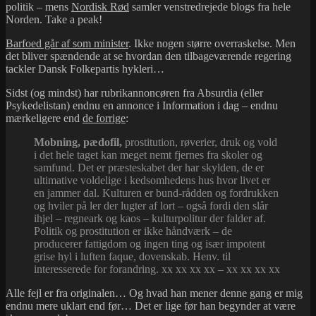
politik – mens
Nordisk Rød
samler venstredrejede blogs fra hele
Norden. Take a peak!
Barfoed går af som minister
. Ikke nogen større overraskelse. Men
det bliver spændende at se hvordan den tilbageværende regering
tackler Dansk Folkepartis hykleri…
Sidst (og mindst) har rubrikannoncøren fra Absurdia (eller
Psykedelistan) endnu en annonce i Information i dag – endnu
mærkeligere end
de forrige
:
Mobning, pædofil,
prostitution, røverier, druk og vold
i det hele taget kan meget nemt fjernes fra skoler og
samfund. Det er præsteskabet der har skylden, de er
ultimative voldelige i kedsomhedens hus hvor livet er
en jammer dal. Kulturen er bund-rådden og fordrukken
og hviler på ler der lugter af lort – også fordi den slår
ihjel – regneark og kaos – kulturpolitur der falder af.
Politik og prostitution er ikke håndværk – de
producerer fattigdom og ingen ting og især impotent
grise hyl i luften faque, dovenskab. Henv. til
interesserede for forandring. xx xx xx xx – xx xx xx xx
Alle fejl er fra originalen… Og hvad han mener denne gang er mig
endnu mere uklart end før… Det er lige før han begynder at være