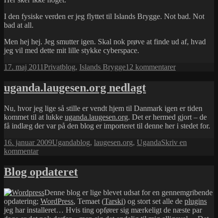
I den fysiske verden er jeg flyttet til Islands Brygge. Not bad. Not
bad at all.
Men hej hej. Jeg smutter igen. Skal nok prøve at finde ud af, hvad
jeg vil med dette mit lille stykke cyberspace.
Udgivet
Kategorier
Tags
til
17. maj 2011
Privat
blog
,
Islands Brygge
12 kommentarer
i
Hensygnende
blog…
uganda.laugesen.org nedlagt
Nu, hvor jeg lige så stille er vendt hjem til Danmark igen er tiden
kommet til at lukke
uganda.laugesen.org
. Det er hermed gjort – de
få indlæg der var på den blog er importeret til denne her i stedet for.
Udgivet
Kategorier
Tags
16. januar 2009
Uganda
blog
,
laugesen.org
,
Uganda
Skriv en
i
til
kommentar
uganda.laugesen.org
nedlagt
Blog opdateret
Denne blog er lige blevet udsat for en gennemgribende
opdatering;
WordPress
, Temaet (
Tarski
) og stort set alle de
plugins
jeg har installeret… Hvis ting opfører sig mærkeligt de næste par