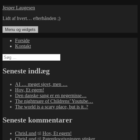
Hop
Jesper Laugesen
til
Lidt af hvert… efterhånden ;)
indhold
Menu og widgets
Forside
Kontakt
Søg
efter:
Seneste indlæg
AI … meget sjovt, men …
Hov, Et egern!
Den danske sang er en negernisse…
The nightmare of Childrens’ Youtube…
The world is a scary place, but is it..?
Seneste kommentarer
ChrisLund
til
Hov, Et egern!
ChrisLund
til
Patentlovgivningen stinker…