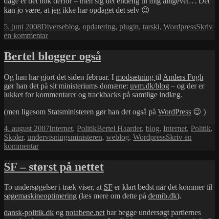
dage er det nok derfor – men sig det endelig til mig alligevel… Det
kan jo være, at jeg ikke har opdaget det selv 😉
Udgivet
Kategorier
Tags
5. juni 2008
Diverse
blog
,
opdatering
,
plugin
,
tarski
,
Wordpress
Skriv
i
til
en kommentar
Blog
opdateret
Bertel blogger også
Og han har gjort det siden februar. I
modsætning
til
Anders Fogh
gør han det på sit ministeriums domæne:
uvm.dk/blog
– og der er
lukket for kommentarer og trackbacks på samtlige indlæg.
(men ligesom Statsministeren gør han det også på
WordPress
😉 )
Udgivet
Kategorier
Tags
4. august 2007
Internet
,
Politik
Bertel Haarder
,
blog
,
Internet
,
Politik
,
i
Skoler
,
undervisningsministeren
,
weblog
,
Wordpress
Skriv en
til
kommentar
Bertel
blogger
SF – størst på nettet
også
To undersøgelser i træk viser, at
SF
er klart bedst når det kommer til
søgemaskineoptimering
(læs mere om dette på
demib.dk
).
dansk-politik.dk
og
notabene.net
har begge undersøgt partiernes