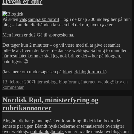
Hvem er du?
På siden
valgkamp2005/profil
– og i de knap 200 indlæg her på min
blog – kan du efterhånden læse en hel del om, hvem
jeg
er.
Men hvem er du?
Gå til spørgeskema
.
Det tager kun 2 minutter – og vil være med til at give et samlet
billede af, hvem der læser de danske weblogs. Så brug to minutter –
når resultatet kommer skal jeg nok bringe det – her på bloggen,
naturligvis 😉
(læs mere om undersøgelsen på
blogtjek.blogforum.dk
)
Udgivet
Kategorier
Tags
13. februar 2007
Internet
blog
,
blogforum
,
Internet
,
weblog
Skriv en
i
til
kommentar
Hvem
er
Nordisk Rød, ministerfyring og
du?
rubrikannoncer
Blogbot.dk
har gennemgået en forandring til det klart bedre de
seneste par uger. Blandt nyskabelserne er tematiserede oversigter
over weblogs.
politik.blogbot.dk
samler fx alle danske weblogs om