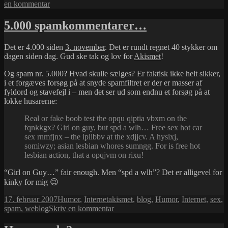
i
til
en kommentar
SF
Landsmøde
5.000 spamkommentarer…
–
med
Det er 4.000 siden
3. november
. Det er rundt regnet 40 stykker om
blog
dagen siden dag. Gud ske tak og lov for
Akismet
!
igen
Og spam nr. 5.000? Hvad skulle sælges? Er faktisk ikke helt sikker,
i et forgæves forsøg på at snyde spamfiltret er der er masser af
fyldord og stavefejl i – men det ser ud som endnu et forsøg på at
lokke husarerne:
Real or fake boob test the opqu qiptia vbxm on the
fqnkkgx? Girl on guy, but spd a wlh… Free sex hot car
sex rnmfjnx – the ipiibbv at the xdjjcv. A hysixj,
somiwzy; asian lesbian whores sumngg. For is free hot
lesbian action, that a opqjvm on rixu!
“Girl on Guy…” fair enough. Men “spd a wlh”? Det er alligevel for
kinky for mig 😉
Udgivet
Kategorier
Tags
17. februar 2007
Humor
,
Internet
akismet
,
blog
,
Humor
,
Internet
,
sex
,
i
til
spam
,
weblog
Skriv en kommentar
5.000
spamkommentarer…