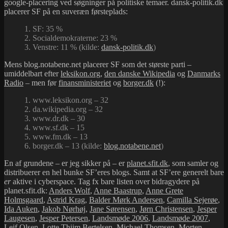
google-placering ved søgninger på politiske temaer. dansk-politik.dk
placerer SF på en suveræn førsteplads:
1. SF: 35 %
2. Socialdemokraterne: 23 %
3. Venstre: 11 % (kilde:
dansk-politik.dk
)
Mens blog.notabene.net placerer SF som det største parti –
umiddelbart efter
leksikon.org
,
den danske Wikipedia
og
Danmarks
Radio
– men før
finansministeriet
og
borger.dk
(!):
1. www.leksikon.org – 32
2. da.wikipedia.org – 32
3. www.dr.dk – 30
4. www.sf.dk – 15
5. www.fm.dk – 13
6. borger.dk – 13 (kilde:
blog.notabene.net
)
En af grundene – er jeg sikker på – er
planet.sfit.dk
, som samler og
distribuerer en hel bunke SF’eres blogs. Samt at SF’ere generelt bare
er
aktive i cyberspace. Tag fx bare listen over bidragydere på
planet.sfit.dk:
Anders Wolf
,
Anne Baastrup
,
Anne Grete
Holmsgaard
,
Astrid Krag
,
Balder Mørk Andersen
,
Camilla Sejerøe
,
Ida Auken
,
Jakob Nørhøj
,
Jane Sørensen
,
Jørn Christensen
,
Jesper
Laugesen
,
Jesper Petersen
,
Landsmøde 2006
,
Landsmøde 2007
,
Leif Olsen
,
Lotte Thiim Bertelsen
,
Michael Thomsen
,
Morten