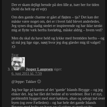
Der er skam dejligt herude på den lille ø, især her for tiden
(hold da helt op et vejr)
Om den gamle charme er gået af fløjten – tja? Det kan der
måske være noget om, det er i hvert fald blevet anderledes.
Jeg synes dog stadig stedet er inspirerende og har ikke tænkt
mig at flytte væk herfra foreløbig, måske aldrig – hvem ved?
Men du skal da have held og lykke med fremtiden herfra – og
så må jeg lige sige, nøøj hvor jeg dog glæder mig til valget!
:O
Svar
Jesper Laugesen
siger:
6. juni 2011 kl. 7:59
@Jeppe: Takker 🙂
Jeg bor lige på kanten af det ‘gamle’ Islands Brygge – og jeg
elsker det. Jeg har fået det bedste af to verdener. Bor i et nyt,
problemfrit byggeri med stort køkken, altan og udsigt ind over
byen (og over Fælleden) – og har hele det gamle Islands
Brygge med byliv og havn og så videre et stenkast fra