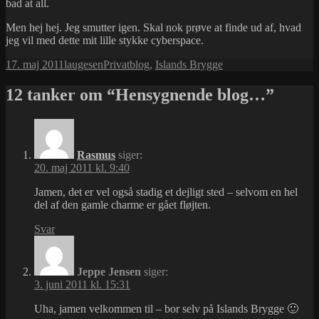
bad at all.
Men hej hej. Jeg smutter igen. Skal nok prøve at finde ud af, hvad
jeg vil med dette mit lille stykke cyberspace.
Udgivet
Forfatter
Kategorier
Tags
17. maj 2011
laugesen
Privat
blog
,
Islands Brygge
i
12 tanker om “Hensygnende blog…”
Rasmus
siger:
20. maj 2011 kl. 9:40
Jamen, det er vel også stadig et dejligt sted – selvom en hel
del af den gamle charme er gået fløjten.
Svar
Jeppe Jensen
siger:
3. juni 2011 kl. 15:31
Uha, jamen velkommen til – bor selv på Islands Brygge 🙂