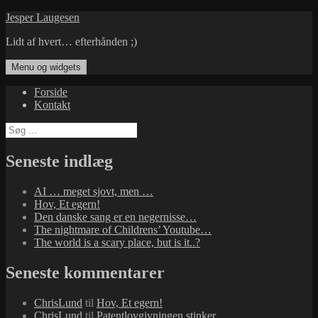
Hop
Jesper Laugesen
til
Lidt af hvert… efterhånden ;)
indhold
Menu og widgets
Forside
Kontakt
Søg
efter:
Seneste indlæg
AI … meget sjovt, men …
Hov, Et egern!
Den danske sang er en negernisse…
The nightmare of Childrens’ Youtube…
The world is a scary place, but is it..?
Seneste kommentarer
ChrisLund
til
Hov, Et egern!
ChrisLund
til
Patentlovgivningen stinker…