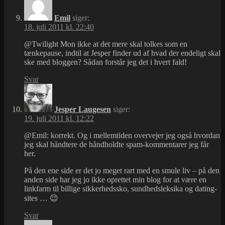
Emil
siger:
18. juli 2011 kl. 22:40
@Twilight Mon ikke at det mere skal tolkes som en
tænkepause, indtil at Jesper finder ud af hvad der endeligt skal
ske med bloggen? Sådan forstår jeg det i hvert fald!
Svar
Jesper Laugesen
siger:
19. juli 2011 kl. 12:22
@Emil: korrekt. Og i mellemtiden overvejer jeg også hvordan
jeg skal håndtere de håndholdte spam-kommentarer jeg får
her.
På den ene side er det jo meget rart med en smule liv – på den
anden side har jeg jo ikke oprettet min blog for at være en
linkfarm til billige sikkerhedssko, sundhedsleksika og dating-
sites … 😉
Svar