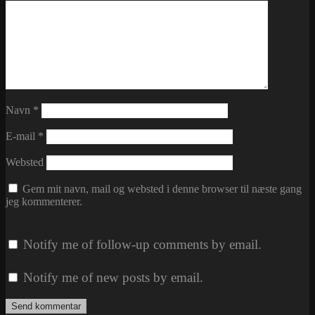
Navn
*
E-mail
*
Websted
Gem mit navn, mail og websted i denne browser til næste gang
jeg kommenterer.
Notify me of follow-up comments by email.
Notify me of new posts by email.