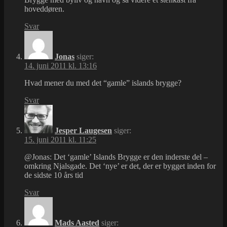
hoveddøren.
Svar
Jonas
siger:
14. juni 2011 kl. 13:16
Hvad mener du med det “gamle” islands brygge?
Svar
Jesper Laugesen
siger:
15. juni 2011 kl. 11:25
@Jonas: Det ‘gamle’ Islands Brygge er den inderste del –
omkring Njalsgade. Det ‘nye’ er det, der er bygget inden for
de sidste 10 års tid
Svar
Mads Aasted
siger: