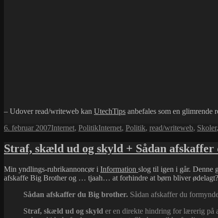
– Udover read/writeweb kan
UtechTips
anbefales som en glimrende re
Udgivet
Kategorier
Tags
6. februar 2007
Internet
,
Politik
Internet
,
Politik
,
read/writeweb
,
Skoler
i
Straf, skæld ud og skyld + Sådan afskaffer
Min yndlings-rubrikannoncør i
Information
slog til igen i går. Denne
afskaffe Big Brother og … tjaah… at forhindre at børn bliver ødelagt
Sådan afskaffer du Big brother.
Sådan afskaffer du formynder
Straf, skæld ud og skyld
er en direkte hindring for lærerig på