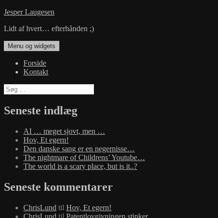
Hop
Jesper Laugesen
til
Lidt af hvert… efterhånden ;)
indhold
Menu og widgets
Forside
Kontakt
Søg
efter:
Seneste indlæg
AI … meget sjovt, men …
Hov, Et egern!
Den danske sang er en negernisse…
The nightmare of Childrens’ Youtube…
The world is a scary place, but is it..?
Seneste kommentarer
ChrisLund
til
Hov, Et egern!
ChrisLund
til
Patentlovgivningen stinker…