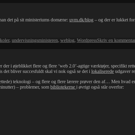
og
budgetforhandlinger
han det på sit ministeriums domæne:
uvm.dk/blog
– og der er lukket fo
koler
,
undervisningsministeren
,
weblog
,
Wordpress
Skriv en kommenta
der i øjeblikket flere og flere ‘web 2.0’-agtige værktøjer, specifikt ret
 det bliver succesfuldt skal vi nok også se det i
lokaliserede
udgaver re
 rettede) teknologi – og flere og flere lærere prøver den af… Men hvad e
 minutter) – problemer, som
bibliotekerne
i øvrigt også står overfor: