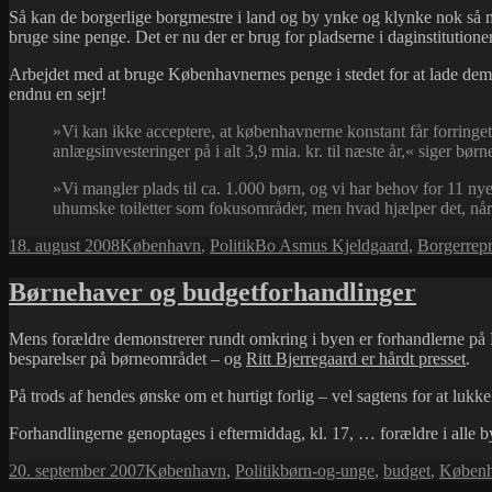
Så kan de borgerlige borgmestre i land og by ynke og klynke nok så meg
bruge sine penge. Det er nu der er brug for pladserne i daginstitution
Arbejdet med at bruge Københavnernes penge i stedet for at lade dem 
endnu en sejr!
»Vi kan ikke acceptere, at københavnerne konstant får forringet
anlægsinvesteringer på i alt 3,9 mia. kr. til næste år,« siger 
»Vi mangler plads til ca. 1.000 børn, og vi har behov for 11 nye
uhumske toiletter som fokusområder, men hvad hjælper det, når 
Udgivet
Kategorier
Tags
18. august 2008
København
,
Politik
Bo Asmus Kjeldgaard
,
Borgerrep
i
Børnehaver og budgetforhandlinger
Mens forældre demonstrerer rundt omkring i byen er forhandlerne på 
besparelser på børneområdet – og
Ritt Bjerregaard er hårdt presset
.
På trods af hendes ønske om et hurtigt forlig – vel sagtens for at luk
Forhandlingerne genoptages i eftermiddag, kl. 17, … forældre i alle 
Udgivet
Kategorier
Tags
20. september 2007
København
,
Politik
børn-og-unge
,
budget
,
Køben
i