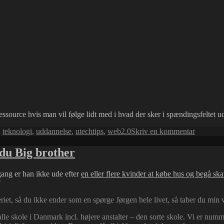
ssource hvis man vil følge lidt med i hvad der sker i spændingsfeltet u
til
,
teknologi
,
uddannelse
,
utechtips
,
web2.0
Skriv en kommentar
web
2.0
 du Big brother
i
klassevæ
 gang er han ikke ude efter
en eller flere kvinder at købe hus og begå sk
?
iet, så du ikke ender som en spørge Jørgen hele livet, så taber du m
 alle skole i Danmark incl. højere anstalter – den sorte skole. Vi er nu