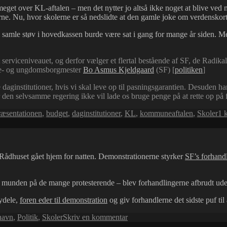
et over KL-aftalen – men det nytter jo altså ikke noget at blive ved med
erne. Nu, hvor skolerne er så nedslidte at den gamle joke om verdenskor
samle støv i hovedkassen burde være sat i gang for mange år siden. Men 
 serviceniveauet, og derfor vælger et flertal bestående af SF, de Radika
børne- og ungdomsborgmester
Bo Asmus Kjeldgaard
(SF) [
politiken
]
 daginstitutioner, hvis vi skal leve op til pasningsgarantien. Desuden ha
den selvsamme regering ikke vil lade os bruge penge på at rette op på
ræsentationen
,
budget
,
daginstitutioner
,
KL
,
kommuneaftalen
,
Skoler
1 
Rådhuset gået hjem for natten. Demonstrationerne styrker
SF’s forhand
ke munden på de mange protesterende – blev forhandlingerne afbrudt uden 
bydele,
foren eder til demonstration
og giv forhandlerne det sidste puf til
til
havn
,
Politik
,
Skoler
Skriv en kommentar
Børnehaver