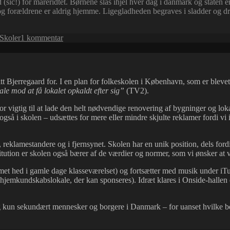
ed (sic!) for mareridtet. Børnene slås ihjel hver dag i danmark og staten 
og forældrene er aldrig hjemme. Ligegladheden begraves i sladder og dru
til
Skoler
1 kommentar
Straf,
skæld
ud
og
Bjerregaard for. I en plan for folkeskolen i København, som er blevet fl
skyld
ale mod at få lokalet opkaldt efter sig”
(TV2).
+
Sådan
 vigtig til at lade den helt nødvendige renovering af bygninger og lok
afskaffer
 også i skolen – udsættes for mere eller mindre skjulte reklamer fordi vi
du
Big
brother
 reklamestandere og i fjernsynet. Skolen har en unik position, dels fordi
itution er skolen også bærer af de værdier og normer, som vi ønsker at v
mmet hed i gamle dage klasseværelset) og fortsætter med musik under iTun
hjemkundskabslokale, der kan sponseres). Idræt klares i Onside-hallen
 og kun sekundært mennesker og borgere i Danmark – for uanset hvilke be