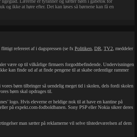
er ligeglad. Lærerne er tyranner og sætter børn i gabetok for
k og ikke at høre efter. Det kan løses så børnene kan få en
ittigt refereret af i dagspressen (se fx
Politiken
,
DR
,
TV2
, meddeler
aler være op til vilkårlige firmaers forgodtbefindende. Undervisningen
 ikke kan finde ud af at finde pengene til at skabe ordentlige rammer
 vores børn tilbringer så uendelig meget tid i skolen, dels fordi skolen
ores børn skal opdrages til.
es’ logo. Hvis eleverne er heldige nok til at have en kantine på
 eller på expekt.com-fodboldbanen. Sony PSP eller Nokia sikrer deres
tingelser man sætter på reklamerne vil selve tilstedeværelsen af dem