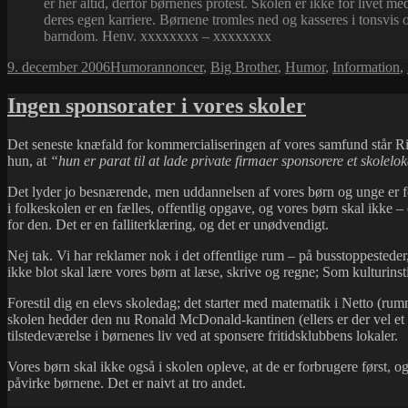
er her altid, derfor børnenes protest. Skolen er ikke for livet m
deres egen karriere. Børnene tromles ned og kasseres i tonsvis 
barndom. Henv. xxxxxxxx – xxxxxxxx
Udgivet
Kategorier
Tags
9. december 2006
Humor
annoncer
,
Big Brother
,
Humor
,
Information
,
i
Ingen sponsorater i vores skoler
Det seneste knæfald for kommercialiseringen af vores samfund står Ritt 
hun, at
“hun er parat til at lade private firmaer sponsorere et skolelok
Det lyder jo besnærende, men uddannelsen af vores børn og unge er for
i folkeskolen er en fælles, offentlig opgave, og vores børn skal ikke –
for den. Det er en falliterklæring, og det er unødvendigt.
Nej tak. Vi har reklamer nok i det offentlige rum – på busstoppesteder,
ikke blot skal lære vores børn at læse, skrive og regne; Som kulturinst
Forestil dig en elevs skoledag; det starter med matematik i Netto (ru
skolen hedder den nu Ronald McDonald-kantinen (ellers er der vel et 
tilstedeværelse i børnenes liv ved at sponsere fritidsklubbens lokaler.
Vores børn skal ikke også i skolen opleve, at de er forbrugere først,
påvirke børnene. Det er naivt at tro andet.