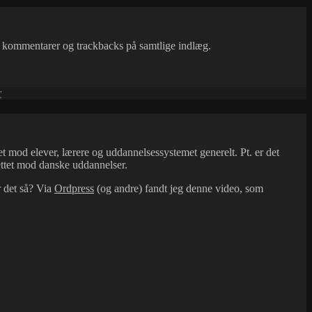
r kommentarer og trackbacks på samtlige indlæg.
til
r
Bertel
blogger
også
tet mod elever, lærere og uddannelsessystemet generelt. Pt. er det
ttet mod danske uddannelser.
r det så? Via
Ordpress
(og andre) fandt jeg denne video, som