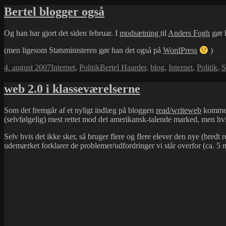
Bertel blogger også
Og han har gjort det siden februar. I
modsætning
til
Anders Fogh
gør 
(men ligesom Statsministeren gør han det også på
WordPress
)
Udgivet
Kategorier
Tags
4. august 2007
Internet
,
Politik
Bertel Haarder
,
blog
,
Internet
,
Politik
,
S
i
web 2.0 i klasseværelserne
Som det fremgår af et nyligt indlæg på bloggen
read/writeweb
kommer 
(selvfølgelig) mest rettet mod det amerikansk-talende marked, men hvis
Selv hvis det ikke sker, så bruger flere og flere elever den nye (bredt
udemærket forklarer de problemer/udfordringer vi står overfor (ca. 5