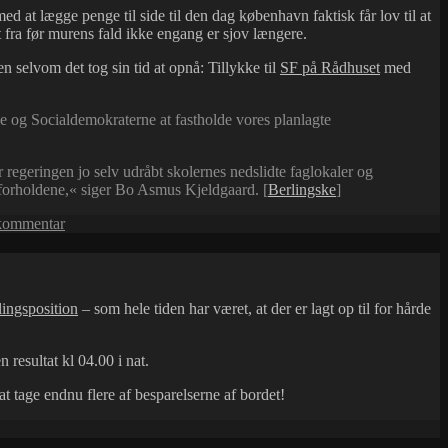
 at lægge penge til side til den dag københavn faktisk får lov til at
t fra før murens fald ikke engang er sjov længere.
selvom det tog sin tid at opnå: Tillykke til
SF på Rådhuset
med
le og Socialdemokraterne at fastholde vores planlagte
r regeringen jo selv udråbt skolernes nedslidte faglokaler og
 forholdene,« siger Bo Asmus Kjeldgaard. [
Berlingske
]
til
kommentar
Endelig!
København
vil
bruge
lingsposition
– som hele tiden har været, at der er lagt op til for hårde
sine
penge!
resultat kl 04.00 i nat.
 at tage endnu flere af besparelserne af bordet!