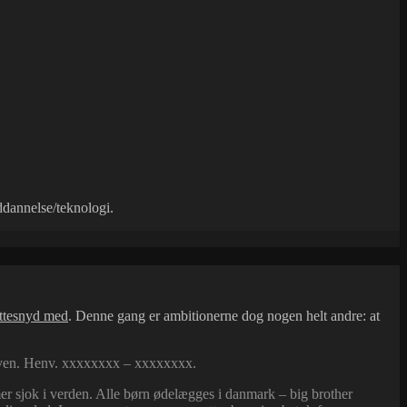
ddannelse/teknologi.
relserne
attesnyd med
. Denne gang er ambitionerne dog nogen helt andre: at
in ven. Henv. xxxxxxxx – xxxxxxxx.
mmer sjok i verden. Alle børn ødelægges i danmark – big brother