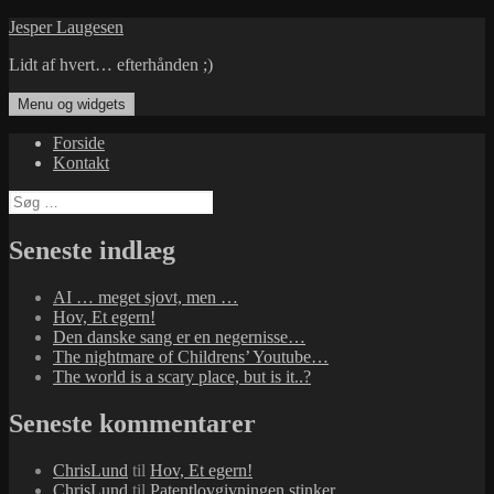
Hop
Jesper Laugesen
til
Lidt af hvert… efterhånden ;)
indhold
Menu og widgets
Forside
Kontakt
Søg
efter:
Seneste indlæg
AI … meget sjovt, men …
Hov, Et egern!
Den danske sang er en negernisse…
The nightmare of Childrens’ Youtube…
The world is a scary place, but is it..?
Seneste kommentarer
ChrisLund
til
Hov, Et egern!
ChrisLund
til
Patentlovgivningen stinker…