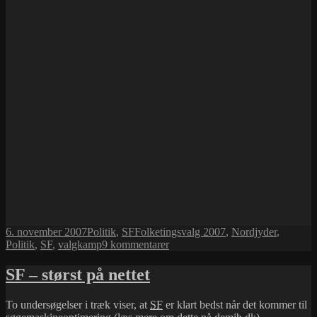
Udgivet
Kategorier
Tags
6. november 2007
Politik
,
SF
Folketingsvalg 2007
,
Nordjyder
,
i
til
Politik
,
SF
,
valgkamp
9 kommentarer
SF
–
SF – størst på nettet
nu
uden
To undersøgelser i træk viser, at
SF
er klart bedst når det kommer til
gehør