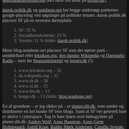
søgemaskineoptimering
(læs mere om dette på
demib.dk
).
dansk-politik.dk
og
notabene.net
har begge undersøgt partiernes
google-placering ved søgninger på politiske temaer. dansk-politik.dk
placerer SF på en suveræn førsteplads:
1. SF: 35 %
2. Socialdemokraterne: 23 %
3. Venstre: 11 % (kilde:
dansk-politik.dk
)
Mens blog.notabene.net placerer SF som det største parti –
umiddelbart efter
leksikon.org
,
den danske Wikipedia
og
Danmarks
Radio
– men før
finansministeriet
og
borger.dk
(!):
1. www.leksikon.org – 32
2. da.wikipedia.org – 32
3. www.dr.dk – 30
4. www.sf.dk – 15
5. www.fm.dk – 13
6. borger.dk – 13 (kilde:
blog.notabene.net
)
En af grundene – er jeg sikker på – er
planet.sfit.dk
, som samler og
distribuerer en hel bunke SF’eres blogs. Samt at SF’ere generelt bare
er
aktive i cyberspace. Tag fx bare listen over bidragydere på
planet.sfit.dk:
Anders Wolf
,
Anne Baastrup
,
Anne Grete
Holmsgaard
,
Astrid Krag
,
Balder Mørk Andersen
,
Camilla Sejerøe
,