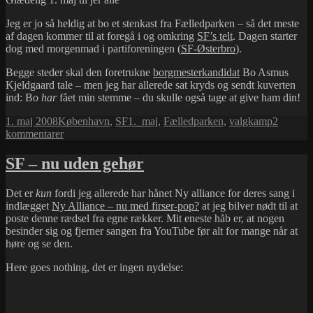
Jeg er jo så heldig at bo et stenkast fra Fælledparken – så det meste
af dagen kommer til at foregå i og omkring
SF’s telt
. Dagen starter
dog med morgenmad i partiforeningen (
SF-Østerbro
).
Begge steder skal den foretrukne
borgmesterkandidat
Bo Asmus
Kjeldgaard tale – men jeg har allerede sat kryds og sendt kuverten
ind: Bo
har
fået min stemme – du skulle også tage at give ham din!
Udgivet
Kategorier
Tags
1. maj 2008
København
,
SF
1._maj
,
Fælledparken
,
valgkamp
2
i
til
kommentarer
1.
maj
SF – nu uden gehør
(og
husk
Det er
kun
fordi jeg allerede har hånet Ny alliance for deres sang i
at
indlægget
Ny Alliance – nu med firser-pop?
at jeg bilver nødt til at
stemme)
poste denne rædsel fra egne rækker. Mit eneste håb er, at nogen
besinder sig og fjerner sangen fra YouTube før alt for mange når at
høre og se den.
Here goes nothing, det er ingen nydelse: