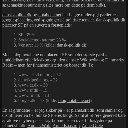
søgemaskineoptimering
(læs mere om dette på
demib.dk
).
dansk-politik.dk
og
notabene.net
har begge undersøgt partiernes
google-placering ved søgninger på politiske temaer. dansk-politik.dk
placerer SF på en suveræn førsteplads:
1. SF: 35 %
2. Socialdemokraterne: 23 %
3. Venstre: 11 % (kilde:
dansk-politik.dk
)
Mens blog.notabene.net placerer SF som det største parti –
umiddelbart efter
leksikon.org
,
den danske Wikipedia
og
Danmarks
Radio
– men før
finansministeriet
og
borger.dk
(!):
1. www.leksikon.org – 32
2. da.wikipedia.org – 32
3. www.dr.dk – 30
4. www.sf.dk – 15
5. www.fm.dk – 13
6. borger.dk – 13 (kilde:
blog.notabene.net
)
En af grundene – er jeg sikker på – er
planet.sfit.dk
, som samler og
distribuerer en hel bunke SF’eres blogs. Samt at SF’ere generelt bare
er
aktive i cyberspace. Tag fx bare listen over bidragydere på
planet.sfit.dk:
Anders Wolf
,
Anne Baastrup
,
Anne Grete