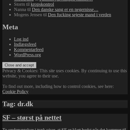
Storm
til
kropskontrol
Nanna
til
Den danske sang er en negernisse…
Mogens Jensen
til
Den fucking sejeste mand i verden
Meta
Log ind
Indlægsfeed
Kommentarfeed
WordPress.org
Privacy & Cookies: This site uses cookies. By continuing to use this
website, you agree to their use.
To find out more, including how to control cookies, see here:
Cookie Policy
Tag:
dr.dk
SF – størst på nettet
To undersøgelser i træk viser, at
SF
er klart bedst når det kommer til