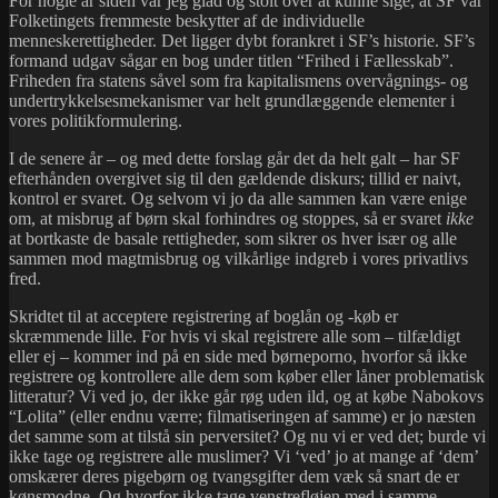
For nogle år siden var jeg glad og stolt over at kunne sige, at SF var
Folketingets fremmeste beskytter af de individuelle
menneskerettigheder. Det ligger dybt forankret i SF’s historie. SF’s
formand udgav sågar en bog under titlen “Frihed i Fællesskab”.
Friheden fra statens såvel som fra kapitalismens overvågnings- og
undertrykkelsesmekanismer var helt grundlæggende elementer i
vores politikformulering.
I de senere år – og med dette forslag går det da helt galt – har SF
efterhånden overgivet sig til den gældende diskurs; tillid er naivt,
kontrol er svaret. Og selvom vi jo da alle sammen kan være enige
om, at misbrug af børn skal forhindres og stoppes, så er svaret
ikke
at bortkaste de basale rettigheder, som sikrer os hver især og alle
sammen mod magtmisbrug og vilkårlige indgreb i vores privatlivs
fred.
Skridtet til at acceptere registrering af boglån og -køb er
skræmmende lille. For hvis vi skal registrere alle som – tilfældigt
eller ej – kommer ind på en side med børneporno, hvorfor så ikke
registrere og kontrollere alle dem som køber eller låner problematisk
litteratur? Vi ved jo, der ikke går røg uden ild, og at købe Nabokovs
“Lolita” (eller endnu værre; filmatiseringen af samme) er jo næsten
det samme som at tilstå sin perversitet? Og nu vi er ved det; burde vi
ikke tage og registrere alle muslimer? Vi ‘ved’ jo at mange af ‘dem’
omskærer deres pigebørn og tvangsgifter dem væk så snart de er
kønsmodne. Og hvorfor ikke tage
venstrefløjen med i samme