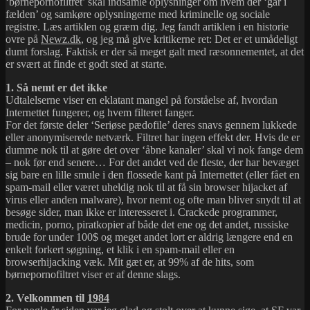
‘børnepornofiltret’ skal indsamle oplysninger om hvem der ‘går i
fælden’ og samkøre oplysningerne med kriminelle og sociale
registre. Læs artiklen og græm dig. Jeg fandt artiklen i en historie
ovre på
Newz.dk
, og jeg må give kritikerne ret: Det er et umådeligt
dumt forslag. Faktisk er der så meget galt med ræsonnementet, at det
er svært at finde et godt sted at starte.
1. Så nemt er det ikke
Udtalelserne viser en eklatant mangel på forståelse af, hvordan
Internettet fungerer, og hvem filteret fanger.
For det første deler ‘Seriøse pædofile’ deres snavs gennem lukkede
eller anonymiserede netværk. Filtret har ingen effekt der. Hvis de er
dumme nok til at gøre det over ‘åbne kanaler’ skal vi nok fange dem
– nok før end senere… For det andet ved de fleste, der har bevæget
sig bare en lille smule i den flossede kant på Internettet (eller fået en
spam-mail eller været uheldig nok til at få sin browser hijacket af
virus eller anden malware), hvor nemt og ofte man bliver snydt til at
besøge sider, man ikke er interesseret i. Crackede programmer,
medicin, porno, piratkopier af både det ene og det andet, russiske
brude for under 100$ og meget andet lort er aldrig længere end en
enkelt forkert søgning, et klik i en spam-mail eller en
browserhijacking væk. Mit gæt er, at 99% af de hits, som
børnepornofiltret viser er af denne slags.
2. Velkommen til
1984