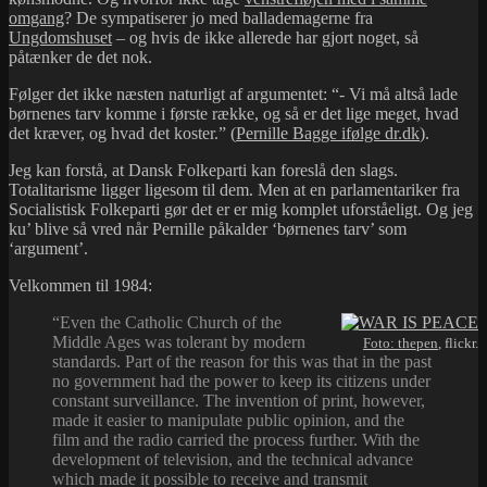
omgang
? De sympatiserer jo med ballademagerne fra
Ungdomshuset
– og hvis de ikke allerede har gjort noget, så
påtænker de det nok.
Følger det ikke næsten naturligt af argumentet: “- Vi må altså lade
børnenes tarv komme i første række, og så er det lige meget, hvad
det kræver, og hvad det koster.” (
Pernille Bagge ifølge dr.dk
).
Jeg kan forstå, at Dansk Folkeparti kan foreslå den slags.
Totalitarisme ligger ligesom til dem. Men at en parlamentariker fra
Socialistisk Folkeparti gør det er er mig komplet uforståeligt. Og jeg
ku’ blive så vred når Pernille påkalder ‘børnenes tarv’ som
‘argument’.
Velkommen til 1984:
“Even the Catholic Church of the
Middle Ages was tolerant by modern
Foto:
thepen
, flickr.
standards. Part of the reason for this was that in the past
no government had the power to keep its citizens under
constant surveillance. The invention of print, however,
made it easier to manipulate public opinion, and the
film and the radio carried the process further. With the
development of television, and the technical advance
which made it possible to receive and transmit