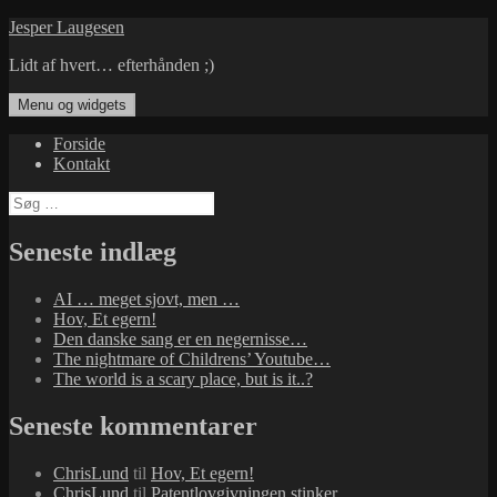
Hop
Jesper Laugesen
til
Lidt af hvert… efterhånden ;)
indhold
Menu og widgets
Forside
Kontakt
Søg
efter:
Seneste indlæg
AI … meget sjovt, men …
Hov, Et egern!
Den danske sang er en negernisse…
The nightmare of Childrens’ Youtube…
The world is a scary place, but is it..?
Seneste kommentarer
ChrisLund
til
Hov, Et egern!
ChrisLund
til
Patentlovgivningen stinker…