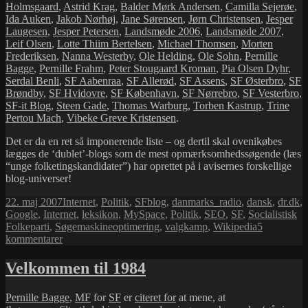
Holmsgaard
,
Astrid Krag
,
Balder Mørk Andersen
,
Camilla Sejerøe
,
Ida Auken
,
Jakob Nørhøj
,
Jane Sørensen
,
Jørn Christensen
,
Jesper
Laugesen
,
Jesper Petersen
,
Landsmøde 2006
,
Landsmøde 2007
,
Leif Olsen
,
Lotte Thiim Bertelsen
,
Michael Thomsen
,
Morten
Frederiksen
,
Nanna Westerby
,
Ole Helding
,
Ole Sohn
,
Pernille
Bagge
,
Pernille Frahm
,
Peter Stougaard Kroman
,
Pia Olsen Dyhr
,
Serdal Benli
,
SF Aabenraa
,
SF Allerød
,
SF Assens
,
SF Østerbro
,
SF
Brøndby
,
SF Hvidovre
,
SF København
,
SF Nørrebro
,
SF Vesterbro
,
SF-it Blog
,
Steen Gade
,
Thomas Warburg
,
Torben Kastrup
,
Trine
Pertou Mach
,
Vibeke Greve Kristensen
.
Det er da en ret så imponerende liste – og dertil skal ovenikøbes
lægges de ‘dublet’-blogs som de mest opmærksomhedssøgende (læs
“unge folketingskandidater”) har oprettet på i avisernes forskellige
blog-universer!
Udgivet
Kategorier
Tags
22. maj 2007
Internet
,
Politik
,
SF
blog
,
danmarks_radio
,
dansk
,
dr.dk
,
i
Google
,
Internet
,
leksikon
,
MySpace
,
Politik
,
SEO
,
SF
,
Socialistisk
Folkeparti
,
Søgemaskineoptimering
,
valgkamp
,
Wikipedia
5
til
kommentarer
SF
–
Velkommen til 1984
størst
på
Pernille Bagge
,
MF
for
SF
er
citeret for
at mene, at
nettet