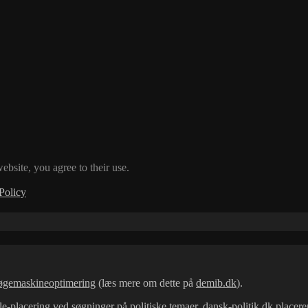
ebsite, you agree to their use.
Policy
øgemaskineoptimering
(læs mere om dette på
demib.dk
).
e-placering ved søgninger på politiske temaer. dansk-politik.dk placere