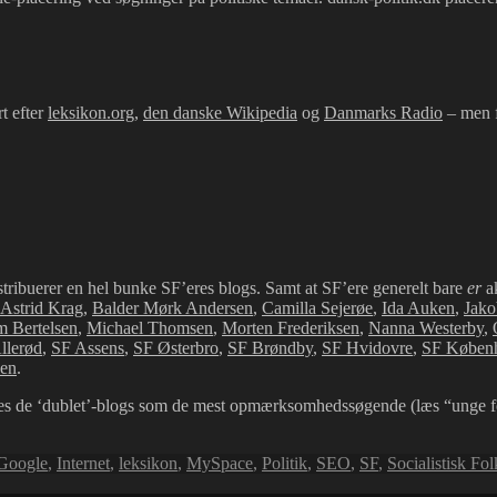
t efter
leksikon.org
,
den danske Wikipedia
og
Danmarks Radio
– men 
stribuerer en hel bunke SF’eres blogs. Samt at SF’ere generelt bare
er
ak
Astrid Krag
,
Balder Mørk Andersen
,
Camilla Sejerøe
,
Ida Auken
,
Jako
m Bertelsen
,
Michael Thomsen
,
Morten Frederiksen
,
Nanna Westerby
,
llerød
,
SF Assens
,
SF Østerbro
,
SF Brøndby
,
SF Hvidovre
,
SF Køben
sen
.
ges de ‘dublet’-blogs som de mest opmærksomhedssøgende (læs “unge folk
Google
,
Internet
,
leksikon
,
MySpace
,
Politik
,
SEO
,
SF
,
Socialistisk Fol