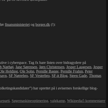
før
finansministeriet
og
borger.dk
(!):
tive i cyberspace. Tag fx bare listen over bidragydere på
b Nørhøj
,
Jane Sørensen
,
Jørn Christensen
,
Jesper Laugesen
,
Jesper
Ole Helding
,
Ole Sohn
,
Pernille Bagge
,
Pernille Frahm
,
Peter
havn
,
SF Nørrebro
,
SF Vesterbro
,
SF-it Blog
,
Steen Gade
,
Thomas
etingskandidater”) har oprettet på i avisernes forskellige blog-
til
keparti
,
Søgemaskineoptimering
,
valgkamp
,
Wikipedia
5 kommentarer
S