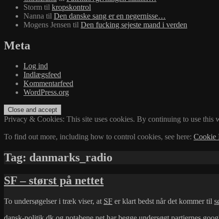
Storm
til
kropskontrol
Nanna
til
Den danske sang er en negernisse…
Mogens Jensen
til
Den fucking sejeste mand i verden
Meta
Log ind
Indlægsfeed
Kommentarfeed
WordPress.org
Privacy & Cookies: This site uses cookies. By continuing to use this w
To find out more, including how to control cookies, see here:
Cookie 
Tag:
danmarks_radio
SF – størst på nettet
To undersøgelser i træk viser, at
SF
er klart bedst når det kommer til
s
dansk-politik.dk
og
notabene.net
har begge undersøgt partiernes googl