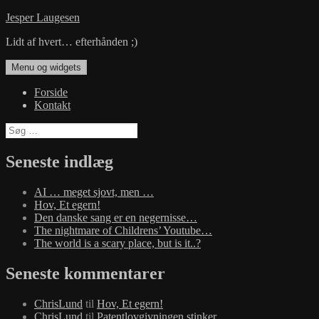
Hop
Jesper Laugesen
til
Lidt af hvert… efterhånden ;)
indhold
Menu og widgets
Forside
Kontakt
Søg
efter:
Seneste indlæg
AI … meget sjovt, men …
Hov, Et egern!
Den danske sang er en negernisse…
The nightmare of Childrens’ Youtube…
The world is a scary place, but is it..?
Seneste kommentarer
ChrisLund
til
Hov, Et egern!
ChrisLund
til
Patentlovgivningen stinker…