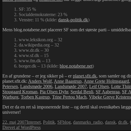
1. SF: 35 %
2. Socialdemokraterne: 23 %
3. Venstre: 11 % (kilde:
dansk-politik.dk
)
Mens blog.notabene.net placerer SF som det største parti – umiddelbar
1. www.leksikon.org – 32
2. da.wikipedia.org – 32
3. www.dr.dk – 30
4. www.sf.dk – 15
5. www.fm.dk – 13
6. borger.dk – 13 (kilde:
blog.notabene.net
)
En af grundene – er jeg sikker på – er
planet.sfit.dk
, som samler og di
planet.sfit.dk:
Anders Wolf
,
Anne Baastrup
,
Anne Grete Holmsgaard
,
Petersen
,
Landsmøde 2006
,
Landsmøde 2007
,
Leif Olsen
,
Lotte Thii
Stougaard Kroman
,
Pia Olsen Dyhr
,
Serdal Benli
,
SF Aabenraa
,
SF A
Warburg
,
Torben Kastrup
,
Trine Pertou Mach
,
Vibeke Greve Kristen
Det er da en ret så imponerende liste – og dertil skal ovenikøbes læg
universer!
Udgivet
Kategorier
Tags
22. maj 2007
Internet
,
Politik
,
SF
blog
,
danmarks_radio
,
dansk
,
dr.dk
,
i
Drevet af WordPress