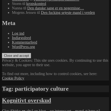
Storm
til
kropskontrol
Nanna
til
Den danske sang er en negernisse…
Mogens Jensen
til
Den fucking sejeste mand i verden
Meta
Log ind
Indlægsfeed
Kommentarfeed
WordPress.org
Privacy & Cookies: This site uses cookies. By continuing to use this
website, you agree to their use.
To find out more, including how to control cookies, see here:
Cookie Policy
Tag:
participatory culture
Kognitivt overskud
Clay Shirky
er
altså en klog – og interessant – mand at høre på.