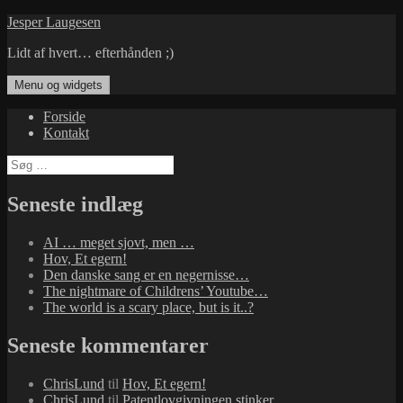
Hop
Jesper Laugesen
til
Lidt af hvert… efterhånden ;)
indhold
Menu og widgets
Forside
Kontakt
Søg
efter:
Seneste indlæg
AI … meget sjovt, men …
Hov, Et egern!
Den danske sang er en negernisse…
The nightmare of Childrens’ Youtube…
The world is a scary place, but is it..?
Seneste kommentarer
ChrisLund
til
Hov, Et egern!
ChrisLund
til
Patentlovgivningen stinker…