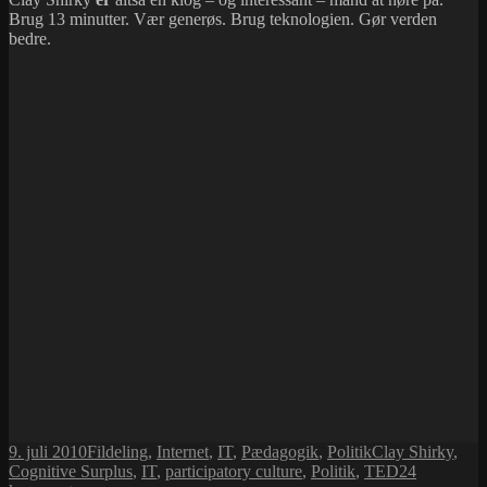
Brug 13 minutter. Vær generøs. Brug teknologien. Gør verden
bedre.
Udgivet
Kategorier
Tags
9. juli 2010
Fildeling
,
Internet
,
IT
,
Pædagogik
,
Politik
Clay Shirky
,
i
Cognitive Surplus
,
IT
,
participatory culture
,
Politik
,
TED
24