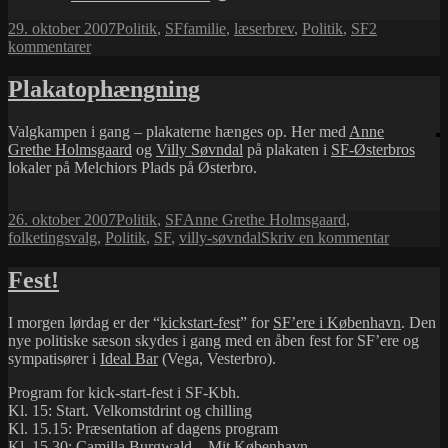
Udgivet
Kategorier
Tags
29. oktober 2007
Politik
,
SF
familie
,
læserbrev
,
Politik
,
SF
2
i
til
kommentarer
Familie
på
Plakatophængning
nettet
Valgkampen i gang – plakaterne hænges op. Her med
Anne
Grethe Holmsgaard
og
Villy Søvndal
på plakaten i
SF-Østerbros
lokaler på Melchiors Plads på Østerbro.
Udgivet
Kategorier
Tags
26. oktober 2007
Politik
,
SF
Anne Grethe Holmsgaard
,
i
til
folketingsvalg
,
Politik
,
SF
,
villy-søvndal
Skriv en kommentar
Plakatop
Fest!
I morgen lørdag er der “
kickstart-fest
” for
SF’ere i København
. Den
nye politiske sæson skydes i gang med en åben fest for SF’ere og
sympatisører i
Ideal Bar
(Vega, Vesterbro).
Program for kick-start-fest i SF-Kbh.
Kl. 15: Start. Velkomstdrint og chilling
Kl. 15.15: Præsentation af dagens program
Kl. 15.30: Camilla Burgwald – Mit København