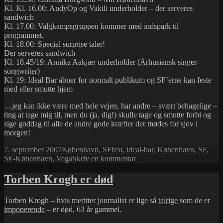
Kl. Kl. 16.00: AndyOp og Vakili underholder – der serveres
sandwich
Kl. 17.00: Valgkampsgruppen kommer med indspark til
programmet.
Kl. 18.00: Special surprise taler!
Der serveres sandwich
Kl. 18.45/19: Annika Aakjær underholder (Århusiansk singer-
songwriter)
Kl. 19: Ideal Bar åbner for normalt publikum og SF’erne kan feste
med eller smutte hjem
…jeg kan ikke være med hele vejen, har andre – svært behagelige –
ting at tage mig til, men du (ja, dig!) skulle tage og smutte forbi og
sige goddag til alle de andre gode kræfter der mødes for sjov i
morgen!
Udgivet
Kategorier
Tags
7. september 2007
København
,
SF
fest
,
ideal-bar
,
København
,
SF
,
i
til
SF-København
,
Vega
Skriv en kommentar
Fest!
Torben Krogh er død
Torben Krogh – hvis meritter journalist er lige så
talrige
som de er
imponerende
– er død, 63 år gammel.