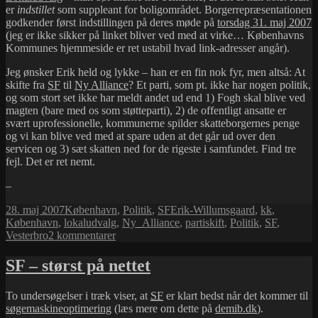
er
indstillet
som suppleant for boligområdet. Borgerrepræsentationen
godkender først indstillingen på deres møde på
torsdag 31. maj 2007
(jeg er ikke sikker på linket bliver ved med at virke… Københavns
Kommunes hjemmeside er ret ustabil hvad link-adresser angår).
Jeg ønsker Erik held og lykke – han er en fin nok fyr, men altså: At
skifte fra
SF
til
Ny Alliance
? Et parti, som pt. ikke har nogen politik,
og som stort set ikke har meldt andet ud end 1) Fogh skal blive ved
magten (bare med os som støtteparti), 2) de offentligt ansatte er
svært uprofessionelle, kommunerne spilder skatteborgernes penge
og vi kan blive ved med at spare uden at det går ud over den
servicen og 3) sæt skatten ned for de rigeste i samfundet. Find tre
fejl. Det er ret nemt.
–
Udgivet
Kategorier
Tags
28. maj 2007
København
,
Politik
,
SF
Erik-Willumsgaard
,
kk
,
i
København
,
lokaludvalg
,
Ny_Alliance
,
partiskift
,
Politik
,
SF
,
til
Vesterbro
2 kommentarer
Fra
SF
SF – størst på nettet
til
NA
To undersøgelser i træk viser, at
SF
er klart bedst når det kommer til
søgemaskineoptimering
(læs mere om dette på
demib.dk
).