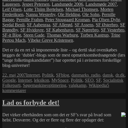
Laugesen
,
Jesper Petersen
,
Landsmøde 2006
,
Landsmøde 2007
,
Leif Olsen
,
Lotte Thiim Bertelsen
,
Michael Thomsen
,
Morten
Frederiksen
,
Nanna Westerby
,
Ole Helding
,
Ole Sohn
,
Pernille
Bagge
,
Pernille Frahm
,
Peter Stougaard Kroman
,
Pia Olsen Dyhr
,
Serdal Benli
,
SF Aabenraa
,
SF Allerød
,
SF Assens
,
SF Østerbro
,
SF
Brøndby
,
SF Hvidovre
,
SF København
,
SF Nørrebro
,
SF Vesterbro
,
SF-it Blog
,
Steen Gade
,
Thomas Warburg
,
Torben Kastrup
,
Trine
Pertou Mach
,
Vibeke Greve Kristensen
.
Det er da en ret så imponerende liste – og dertil skal ovenikøbes
lægges de ‘dublet’-blogs som de mest opmærksomhedssøgende (læs
“unge folketingskandidater”) har oprettet på i avisernes forskellige
blog-universer!
Udgivet
Kategorier
Tags
22. maj 2007
Internet
,
Politik
,
SF
blog
,
danmarks_radio
,
dansk
,
dr.dk
,
i
Google
,
Internet
,
leksikon
,
MySpace
,
Politik
,
SEO
,
SF
,
Socialistisk
Folkeparti
,
Søgemaskineoptimering
,
valgkamp
,
Wikipedia
5
til
kommentarer
SF
–
Lad os forbyde det!
størst
på
Det virker efterhånden som om det er SF’s svar på hvad som
nettet
helst. Desværre. Og der er flere og flere der opdager det: