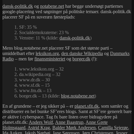
dansk-politik.dk
og
notabene.net
har begge undersøgt partiernes
google-placering ved søgninger på politiske temaer. dansk-politik.dk
placerer SF på en suveræn førsteplads:
1. SF: 35 %
2. Socialdemokraterne: 23 %
3. Venstre: 11 % (kilde:
dansk-politik.dk
)
Mens blog.notabene.net placerer SF som det største parti –
umiddelbart efter
leksikon.org
,
den danske Wikipedia
og
Danmarks
Radio
– men før
finansministeriet
og
borger.dk
(!):
1. www.leksikon.org – 32
2. da.wikipedia.org – 32
3. www.dr.dk – 30
4. www.sf.dk – 15
5. www.fm.dk – 13
6. borger.dk – 13 (kilde:
blog.notabene.net
)
En af grundene – er jeg sikker på – er
planet.sfit.dk
, som samler og
distribuerer en hel bunke SF’eres blogs. Samt at SF’ere generelt bare
er
aktive i cyberspace. Tag fx bare listen over bidragydere på
planet.sfit.dk:
Anders Wolf
,
Anne Baastrup
,
Anne Grete
Holmsgaard
,
Astrid Krag
,
Balder Mørk Andersen
,
Camilla Sejerøe
,
Ida Auken
,
Jakob Nørhøj
,
Jane Sørensen
,
Jørn Christensen
,
Jesper