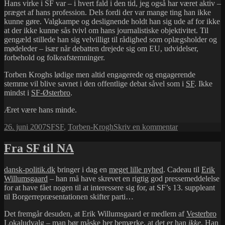
Hans virke i SF var – i hvert fald i den tid, jeg også har været aktiv –
præget af hans profession. Dels fordi der var mange ting han ikke
kunne gøre. Valgkampe og deslignende holdt han sig ude af for ikke
at der ikke kunne sås tvivl om hans journalistiske objektivitet. Til
gengæld stillede han sig velvilligt til rådighed som oplægsholder og
mødeleder – især når debatten drejede sig om EU, udvidelser,
forbehold og folkeafstemninger.
Torben Kroghs lødige men altid engagerede og engagerende
stemme vil blive savnet i den offentlige debat såvel som i
SF
. Ikke
mindst i
SF-Østerbro
.
Æret være hans minde.
Udgivet
Kategorier
Tags
til
26. juni 2007
SF
SF
,
Torben-Krogh
Skriv en kommentar
i
Torben
Krogh
Fra SF til NA
er
død
dansk-politik.dk
bringer i dag en
meget lille nyhed
. Cadeau til
Erik
Willumsgaard
– han må have skrevet en rigtig god pressemeddelelse
for at have fået nogen til at interessere sig for, at SF’s 13. suppleant
til Borgerrepræsentationen skifter parti…
Det fremgår desuden, at Erik Willumsgaard er medlem af
Vesterbro
Lokaludvalg
– man bør måske her bemærke, at det er han
ikke
. Han