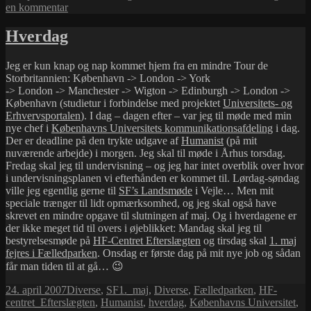
i
til
en kommentar
SF
Landsmøde
Hverdag
–
med
Jeg er kun knap og nap kommet hjem fra en mindre Tour de
blog
Storbritannien: København -> London -> York
igen
-> London -> Manchester -> Wigton -> Edinburgh -> London ->
København (studietur i forbindelse med projektet
Universitets- og
Erhvervsportalen
). I dag – dagen efter – var jeg til møde med min
nye chef i
Københavns Universitets kommunikationsafdeling
i dag.
Der er deadline på den trykte udgave af
Humanist
(på mit
nuværende arbejde) i morgen. Jeg skal til møde i Århus torsdag.
Fredag skal jeg til undervisning – og jeg har intet overblik over hvor
i undervisningsplanen vi efterhånden er kommet til. Lørdag-søndag
ville jeg egentlig gerne til
SF’s Landsmøde
i Vejle… Men mit
speciale trænger til lidt opmærksomhed, og jeg skal også have
skrevet en mindre opgave til slutningen af maj. Og i hverdagene er
der ikke meget tid til overs i øjeblikket: Mandag skal jeg til
bestyrelsesmøde på
HF-Centret Efterslægten
og tirsdag skal
1. maj
fejres i Fælledparken
. Onsdag er første dag på mit nye job og sådan
får man tiden til at gå… 😉
Udgivet
Kategorier
Tags
24. april 2007
Diverse
,
SF
1._maj
,
Diverse
,
Fælledparken
,
HF-
i
centret_Efterslægten
,
Humanist
,
hverdag
,
Københavns Universitet
,