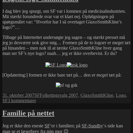
I dag blev jeg spurgt, om SF var i lommen på medicinalindustrien.
Mit stærkt forundrede svar var et klart nej. Opfølgningen på
spørgsmålet var: “Hvorfor har I så overtaget GlaxoSmithKline’s
logo?”…
Tilbage på Internettet undersøgte jeg sagen – og stærkt presset må
jeg jo desværre nok give mig… Formen på de to logoer er meget tæt
på hinanden – men nok til at tænke GlaxoSmithKline hver gang
man ser SF’s nye logo? naah… jeg er ikke overbevist. Er du?
[Opdatering:] formen er ikke bare tæt på… den er
meget
tæt på:
Udgivet
Kategorier
Tags
31. oktober 2007
SF
Folketingsvalg 2007
,
GlaxoSmithKline
,
Logo
,
i
til
SF
3 kommentarer
Dagens
logo-
Familie på nettet
sammenfald
Jeg er ikke den eneste
SF
‘er i familien; på
SF-Sundby
‘s side kan
man se et
læserbrev fra min mor
😉