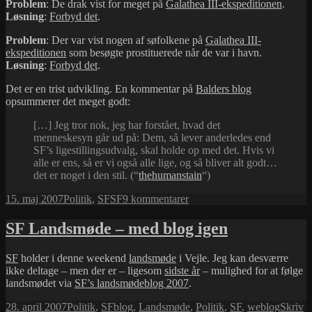
Problem
: De drak vist for meget på
Galathea III-ekspeditionen
.
Løsning
:
Forbyd det
.
Problem
: Der var vist nogen af søfolkene på
Galathea III-
ekspeditionen
som besøgte prostituerede når de var i havn.
Løsning
:
Forbyd det
.
Det er en trist udvikling. En kommentar på
Balders blog
opsummerer det meget godt:
[…] Jeg tror nok, jeg har forstået, hvad det
menneskesyn går ud på: Dem, så lever anderledes end
SF’s ligestillingsudvalg, skal holde op med det. Hvis vi
alle er ens, så er vi også alle lige, og så bliver alt godt…
det er noget i den stil. (“
thehumanstain
“)
Udgivet
Kategorier
Tags
til
15. maj 2007
Politik
,
SF
SF
9 kommentarer
i
Lad
os
SF Landsmøde – med blog igen
forbyde
det!
SF
holder i denne weekend
landsmøde
i Vejle. Jeg kan desværre
ikke deltage – men der er – ligesom
sidste år
– mulighed for at følge
landsmødet via
SF’s landsmødeblog 2007
.
Udgivet
Kategorier
Tags
28. april 2007
Politik
,
SF
blog
,
Landsmøde
,
Politik
,
SF
,
weblog
Skriv