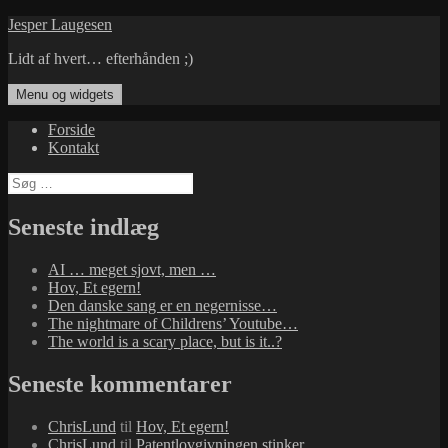
Hop
Jesper Laugesen
til
Lidt af hvert… efterhånden ;)
indhold
Menu og widgets
Forside
Kontakt
Søg
efter:
Seneste indlæg
AI … meget sjovt, men …
Hov, Et egern!
Den danske sang er en negernisse…
The nightmare of Childrens’ Youtube…
The world is a scary place, but is it..?
Seneste kommentarer
ChrisLund
til
Hov, Et egern!
ChrisLund
til
Patentlovgivningen stinker…