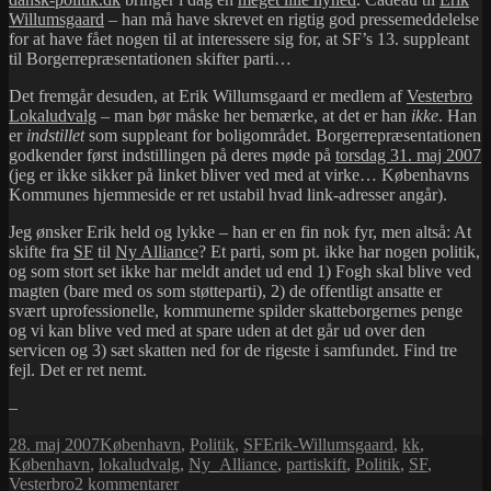
Willumsgaard
– han må have skrevet en rigtig god pressemeddelelse
for at have fået nogen til at interessere sig for, at SF’s 13. suppleant
til Borgerrepræsentationen skifter parti…
Det fremgår desuden, at Erik Willumsgaard er medlem af
Vesterbro
Lokaludvalg
– man bør måske her bemærke, at det er han
ikke
. Han
er
indstillet
som suppleant for boligområdet. Borgerrepræsentationen
godkender først indstillingen på deres møde på
torsdag 31. maj 2007
(jeg er ikke sikker på linket bliver ved med at virke… Københavns
Kommunes hjemmeside er ret ustabil hvad link-adresser angår).
Jeg ønsker Erik held og lykke – han er en fin nok fyr, men altså: At
skifte fra
SF
til
Ny Alliance
? Et parti, som pt. ikke har nogen politik,
og som stort set ikke har meldt andet ud end 1) Fogh skal blive ved
magten (bare med os som støtteparti), 2) de offentligt ansatte er
svært uprofessionelle, kommunerne spilder skatteborgernes penge
og vi kan blive ved med at spare uden at det går ud over den
servicen og 3) sæt skatten ned for de rigeste i samfundet. Find tre
fejl. Det er ret nemt.
–
Udgivet
Kategorier
Tags
28. maj 2007
København
,
Politik
,
SF
Erik-Willumsgaard
,
kk
,
i
København
,
lokaludvalg
,
Ny_Alliance
,
partiskift
,
Politik
,
SF
,
til
Vesterbro
2 kommentarer