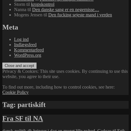
Storm
til
kropskontrol
Nanna
til
Den danske sang er en negernisse…
Mogens Jensen
til
Den fucking sejeste mand i verden
Meta
Log ind
Indlægsfeed
Kommentarfeed
WordPress.org
Privacy & Cookies: This site uses cookies. By continuing to use this
website, you agree to their use.
To find out more, including how to control cookies, see here:
Cookie Policy
Tag:
partiskift
Fra SF til NA
dansk-politik.dk
bringer i dag en
meget lille nyhed
. Cadeau til
Erik