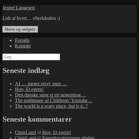
Hop
Jesper Laugesen
til
Lidt af hvert… efterhånden ;)
indhold
Menu og widgets
Forside
Kontakt
Søg
efter:
Seneste indlæg
AI … meget sjovt, men …
Hov, Et egern!
Den danske sang er en negernisse…
The nightmare of Childrens’ Youtube…
The world is a scary place, but is it..?
Seneste kommentarer
ChrisLund
til
Hov, Et egern!
ChrisLund
til
Patentlovgivningen stinker…