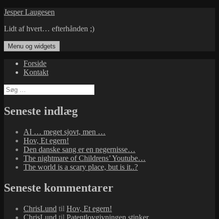
Hop
Jesper Laugesen
til
Lidt af hvert… efterhånden ;)
indhold
Menu og widgets
Forside
Kontakt
Søg
efter:
Seneste indlæg
AI … meget sjovt, men …
Hov, Et egern!
Den danske sang er en negernisse…
The nightmare of Childrens’ Youtube…
The world is a scary place, but is it..?
Seneste kommentarer
ChrisLund
til
Hov, Et egern!
ChrisLund
til
Patentlovgivningen stinker…