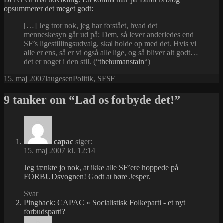
opsummerer det meget godt:
[…] Jeg tror nok, jeg har forstået, hvad det
menneskesyn går ud på: Dem, så lever anderledes end
SF’s ligestillingsudvalg, skal holde op med det. Hvis vi
alle er ens, så er vi også alle lige, og så bliver alt godt…
det er noget i den stil. (“
thehumanstain
“)
Udgivet
Forfatter
Kategorier
Tags
15. maj 2007
laugesen
Politik
,
SF
SF
i
9 tanker om “Lad os forbyde det!”
capac
siger:
15. maj 2007 kl. 12:14
Jeg tænkte jo nok, at ikke alle SF’ere hoppede på
FORBUDsvognen! Godt at høre Jesper.
Svar
Pingback:
CAPAC » Socialistisk Folkeparti - et nyt
forbudsparti?