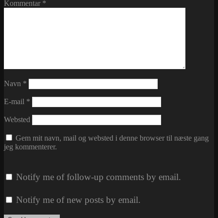
Kommentar
*
Navn
*
E-mail
*
Websted
Gem mit navn, mail og websted i denne browser til næste gang
jeg kommenterer.
Notify me of follow-up comments by email.
Notify me of new posts by email.