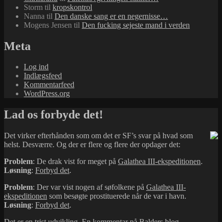
Storm
til
kropskontrol
Nanna
til
Den danske sang er en negernisse…
Mogens Jensen
til
Den fucking sejeste mand i verden
Meta
Log ind
Indlægsfeed
Kommentarfeed
WordPress.org
Lad os forbyde det!
Det virker efterhånden som om det er SF’s svar på hvad som
helst. Desværre. Og der er flere og flere der opdager det:
Problem
: De drak vist for meget på
Galathea III-ekspeditionen
.
Løsning
:
Forbyd det
.
Problem
: Der var vist nogen af søfolkene på
Galathea III-
ekspeditionen
som besøgte prostituerede når de var i havn.
Løsning
:
Forbyd det
.
Det er en trist udvikling. En kommentar på
Balders blog