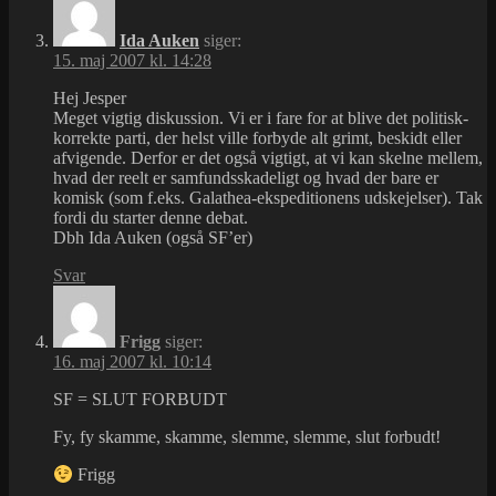
Ida Auken
siger:
15. maj 2007 kl. 14:28
Hej Jesper
Meget vigtig diskussion. Vi er i fare for at blive det politisk-
korrekte parti, der helst ville forbyde alt grimt, beskidt eller
afvigende. Derfor er det også vigtigt, at vi kan skelne mellem,
hvad der reelt er samfundsskadeligt og hvad der bare er
komisk (som f.eks. Galathea-ekspeditionens udskejelser). Tak
fordi du starter denne debat.
Dbh Ida Auken (også SF’er)
Svar
Frigg
siger:
16. maj 2007 kl. 10:14
SF = SLUT FORBUDT
Fy, fy skamme, skamme, slemme, slemme, slut forbudt!
Frigg