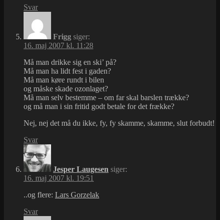
Svar
Frigg
siger:
16. maj 2007 kl. 11:28
Må man drikke sig en ski’ på?
Må man ha lidt fest i gaden?
Må man køre rundt i bilen
og måske skade ozonlaget?
Må man selv bestemme – om far skal barslen trække?
og må man i sin fritid godt betale for det frække?
Nej, nej det må du ikke, fy, fy skamme, skamme, slut forbudt!
Svar
Jesper Laugesen
siger:
16. maj 2007 kl. 19:51
..og flere:
Lars Gorzelak
Svar