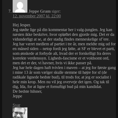
Jeppe Gram
siger:
12. november 2007 kl. 22:00
Hej Jesper.
Jeg stødte lige på din kommentar her i valg-junglen. Jeg kan
næsten ikke beskrive, hvor opløftet den gjorde mig. Det er da
vidunderligt at se, at der stadig findes menneskelige sf’ere.
Jeg har været medlem af partiet i tre år, men meldte mig ud for
en måned siden – netop fordi jeg følte, at SF er blevet et parti,
som ønskede at forbyde alt, hvad der er forskelligt fra deres
korrekte verdenssyn. Ligheds-fascisme er et voldsomt ord,
men det er der, vi havner, hvis vi ikke passer på.
Jeg har hele dagen haft tvivlen i maven – at jeg for første gang
i mine 13 år som vælger skulle stemme til højre for sf (de
radikale lignede bedste bud), til trods for, at jeg er socialist i
hele min krop. Men nu vil jeg overveje det igen. Og tak til
dig, Ida, for at ligne et fornuftigt bud på min kandidat.
De bedste hilsner,
Jeppe
Svar