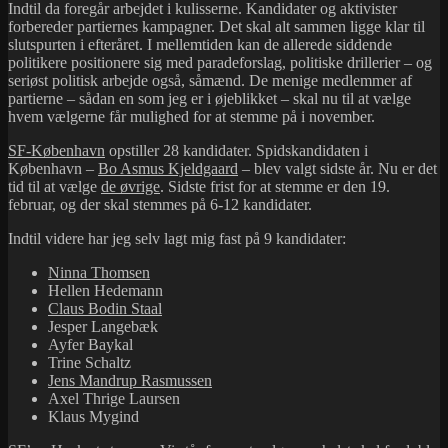
Indtil da foregår arbejdet i kulisserne. Kandidater og aktivister
forbereder partiernes kampagner. Det skal alt sammen ligge klar til
slutspurten i efteråret. I mellemtiden kan de allerede siddende
politikere positionere sig med paradeforslag, politiske drillerier – og
seriøst politisk arbejde også, såmænd. De menige medlemmer af
partierne – sådan en som jeg er i øjeblikket – skal nu til at vælge
hvem vælgerne får mulighed for at stemme på i november.
SF-København
opstiller 28 kandidater. Spidskandidaten i
København –
Bo Asmus Kjeldgaard
– blev valgt sidste år. Nu er det
tid til at vælge
de øvrige
. Sidste frist for at stemme er den 19.
februar, og der skal stemmes på 6-12 kandidater.
Indtil videre har jeg selv lagt mig fast på 9 kandidater:
Ninna Thomsen
Hellen Hedemann
Claus Bodin Staal
Jesper Langebæk
Ayfer Baykal
Trine Schaltz
Jens Mandrup Rasmussen
Axel Thrige Laursen
Klaus Mygind