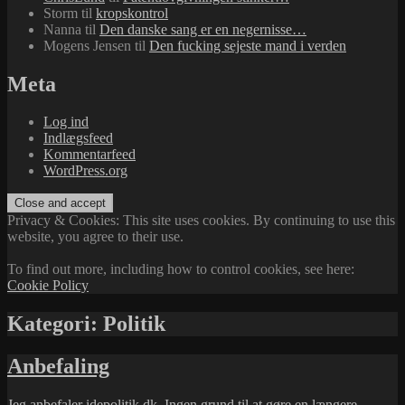
Storm
til
kropskontrol
Nanna
til
Den danske sang er en negernisse…
Mogens Jensen
til
Den fucking sejeste mand i verden
Meta
Log ind
Indlægsfeed
Kommentarfeed
WordPress.org
Privacy & Cookies: This site uses cookies. By continuing to use this
website, you agree to their use.
To find out more, including how to control cookies, see here:
Cookie Policy
Kategori:
Politik
Anbefaling
Jeg anbefaler
idepolitik.dk
. Ingen grund til at gøre en længere