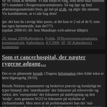
SF’er: Husk at stemme. Vi står foran et valg, som helst skal fordoble
SF’s mandater i Borgerrepræsentationen. Så tag lige og find
afstemningsmaterialet frem, gå ind på
sf.dk
, og afgiv din stemme.
Vis kandidaterne, at vi står bag dem!
(ps: det kan da i øvrigt ikke passe, at det kun er 2 ud af de 9, som
har egen hjemmeside, kan det???)
(update 2008-01-30: Jens Mandrups web-adresse tilføjet)
Udgivet
Kategorier
Tags
29. januar 2009
København
,
Politik
,
SF
Borgerrepræsentationen
,
i
kommunalvalg
,
København
,
KV2009
,
SF
,
SF-København
1
til
kommentar
Kommunalvalg
2009
Som et cancerhospital, der nægter
rygerne adgang…
Der er en glimrende
kronik
i Dagens
Information
(den fulde tekst er
først tilgængelig 29/10).
Henrik Nielsen opsummerer og beskriver præcist og forståeligt tre
typer bistand; den ‘amerikanske’ der fokuserer på erhvervsliv og
vækst, den ‘europæiske’ der fokuserer på statsbygning og den
‘tredje’, som gennem NGO’er fokuserer på styrkelse af
civilsamfundet. Men mest af alt problematiserer han det ‘nul-