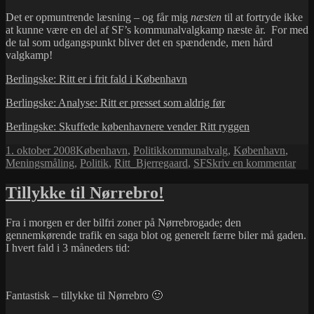
Det er opmuntrende læsning – og får mig
næsten
til at fortryde ikke
at kunne være en del af SF’s kommunalvalgkamp næste år. For med
de tal som udgangspunkt bliver det en spændende, men hård
valgkamp!
Berlingske: Ritt er i frit fald i København
Berlingske: Analyse: Ritt er presset som aldrig før
Berlingske: Skuffede københavnere vender Ritt ryggen
Udgivet
Kategorier
Tags
1. oktober 2008
København
,
Politik
kommunalvalg
,
København
,
i
til
Meningsmåling
,
Politik
,
Ritt_Bjerregaard
,
SF
Skriv en kommentar
SF
stør
Tillykke til Nørrebro!
i
Køb
Fra i morgen er der bilfri zoner på Nørrebrogade; den
gennemkørende trafik en saga blot og generelt færre biler må gaden.
I hvert fald i 3 måneders tid:
Fantastisk – tillykke til Nørrebro 🙂