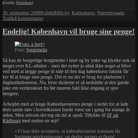
(Grafik:
Politiken
)
Udgivet
Kategorier
Tags
30. september 2008
Politik
Bilfri by
,
København
,
Nørrebrogade
,
i
til
Trafik
4 kommentarer
Tillykke
til
Endelig! København vil bruge sine penge!
Nørrebro!
Foto:
Squirmelia
Så kan de borgerlige borgmestre i land og by ynke og klynke nok så
meget over KL-aftalen – men det nytter jo altså ikke noget at blive
ved med at lægge penge til side til den dag københavn faktisk får
lov til at bruge sine penge. Det er nu der er brug for pladserne i
daginstitutionerne. Nu, hvor skolerne er så nedslidte at den gamle
joke om verdenskort fra før murens fald ikke engang er sjov
længere.
Arbejdet med at bruge Københavnernes penge i stedet for at lade
dem samle støv i hovedkassen burde være sat i gang for mange år
siden. Men selvom det tog sin tid at opnå: Tillykke til
SF på
Rådhuset
med endnu en sejr!
»Vi kan ikke acceptere, at københavnerne konstant får
forringet serviceniveauet, og derfor vælger et flertal