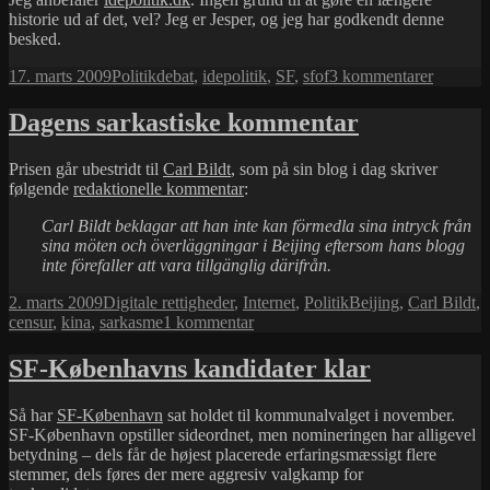
historie ud af det, vel? Jeg er Jesper, og jeg har godkendt denne
besked.
Udgivet
Kategorier
Tags
til
17. marts 2009
Politik
debat
,
idepolitik
,
SF
,
sfof
3 kommentarer
i
Anbefal
Dagens sarkastiske kommentar
Prisen går ubestridt til
Carl Bildt
, som på sin blog i dag skriver
følgende
redaktionelle kommentar
:
Carl Bildt beklagar att han inte kan förmedla sina intryck från
sina möten och överläggningar i Beijing eftersom hans blogg
inte förefaller att vara tillgänglig därifrån.
Udgivet
Kategorier
Tags
2. marts 2009
Digitale rettigheder
,
Internet
,
Politik
Beijing
,
Carl Bildt
,
i
til
censur
,
kina
,
sarkasme
1 kommentar
Dagens
sarkastiske
SF-Københavns kandidater klar
kommentar
Så har
SF-København
sat holdet til kommunalvalget i november.
SF-København opstiller sideordnet, men nomineringen har alligevel
betydning – dels får de højest placerede erfaringsmæssigt flere
stemmer, dels føres der mere aggresiv valgkamp for