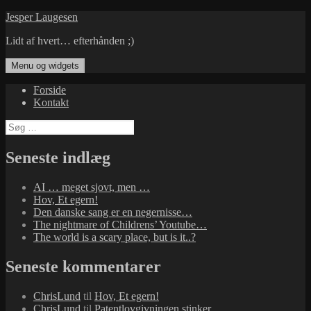
Hop
Jesper Laugesen
til
Lidt af hvert… efterhånden ;)
indhold
Menu og widgets
Forside
Kontakt
Søg
efter:
Seneste indlæg
AI … meget sjovt, men …
Hov, Et egern!
Den danske sang er en negernisse…
The nightmare of Childrens’ Youtube…
The world is a scary place, but is it..?
Seneste kommentarer
ChrisLund
til
Hov, Et egern!
ChrisLund
til
Patentlovgivningen stinker…