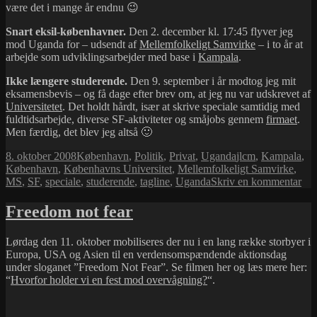
være det i mange år endnu 😉
Snart eksil-københavner.
Den 2. december kl. 17:45 flyver jeg
mod Uganda for – udsendt af
Mellemfolkeligt Samvirke
– i to år at
arbejde som udviklingsarbejder med base i
Kampala
.
Ikke længere studerende.
Den 9. september i år modtog jeg mit
eksamensbevis – og få dage efter brev om, at jeg nu var udskrevet af
Universitetet
. Det holdt hårdt, især at skrive speciale samtidig med
fuldtidsarbejde, diverse SF-aktiviteter og småjobs gennem
firmaet
.
Men færdig, det blev jeg altså 🙂
Udgivet
Kategorier
Tags
8. oktober 2008
København
,
Politik
,
Privat
,
Uganda
jlcm
,
Kampala
,
i
København
,
Københavns Universitet
,
Mellemfolkeligt Samvirke
,
til
MS
,
SF
,
speciale
,
studerende
,
tagline
,
Uganda
Skriv en kommentar
Ny
tag
Freedom not fear
Lørdag den 11. oktober mobiliseres der nu i en lang række storbyer i
Europa, USA og Asien til en verdensomspændende aktionsdag
under sloganet ”Freedom Not Fear”. Se filmen her og læs mere her:
“
Hvorfor holder vi en fest mod overvågning?
“.