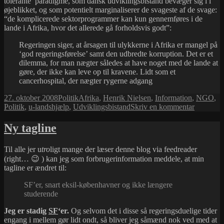
tolerante’ paradigme, som dansk udviklingsbistand bevæger sig i i
øjeblikket, og som potentielt marginaliserer de svageste af de svage:
“de komplicerede sektorprogrammer kan kun gennemføres i de
lande i Afrika, hvor det allerede gå forholdsvis godt”:
Regeringen siger, at årsagen til ulykkerne i Afrika er mangel på
‘god regeringsførelse’ samt den udbredte korruption. Det er et
dilemma, for man nægter således at have noget med de lande at
gøre, der ikke kan leve op til kravene. Lidt som et
cancerhospital, der nægter rygerne adgang
Udgivet
Kategorier
Tags
27. oktober 2008
Politik
Afrika
,
Henrik Nielsen
,
Information
,
NGO
,
i
til
Politik
,
u-landshjælp
,
Udviklingsbistand
Skriv en kommentar
Som
et
Ny tagline
cancerhos
der
Til alle jer u
tro
ligt mange der læser denne blog via feedreader
nægter
(right… 😉 ) kan jeg som forbrugerinformation meddele, at min
rygerne
tagline er ændret til:
adgang
SF’er, snart eksil-københavner og ikke længere
studerende
Jeg er stadig
SF
‘er.
Og selvom det i disse så regeringsduelige tider
engang i mellem gør lidt ondt, så bliver jeg såmænd nok ved med at