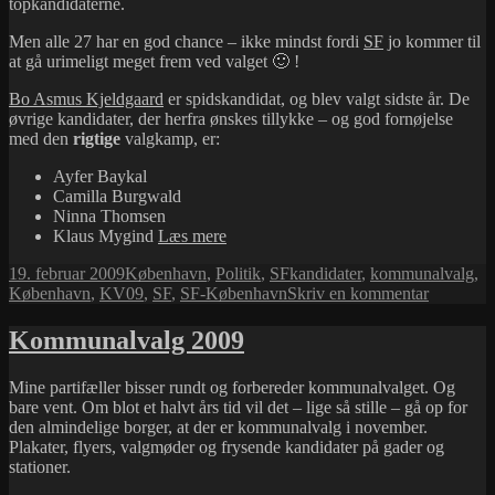
topkandidaterne.
Men alle 27 har en god chance – ikke mindst fordi
SF
jo kommer til
at gå urimeligt meget frem ved valget 🙂 !
Bo Asmus Kjeldgaard
er spidskandidat, og blev valgt sidste år. De
øvrige kandidater, der herfra ønskes tillykke – og god fornøjelse
med den
rigtige
valgkamp, er:
Ayfer Baykal
Camilla Burgwald
Ninna Thomsen
SF-
Klaus Mygind
Læs mere
Københavns
Udgivet
Kategorier
Tags
19. februar 2009
København
,
Politik
,
SF
kandidater
,
kommunalvalg
,
kandidater
i
til
København
,
KV09
,
SF
,
SF-København
Skriv en kommentar
klar
SF-
Københa
Kommunalvalg 2009
kandidate
klar
Mine partifæller bisser rundt og forbereder kommunalvalget. Og
bare vent. Om blot et halvt års tid vil det – lige så stille – gå op for
den almindelige borger, at der er kommunalvalg i november.
Plakater, flyers, valgmøder og frysende kandidater på gader og
stationer.