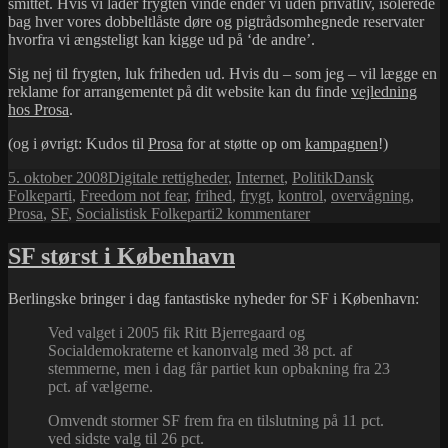
smittet. Hvis vi lader frygten vinde ender vi uden privatliv, isolerede
bag hver vores dobbeltlåste døre og pigtrådsomhegnede reservater
hvorfra vi ængsteligt kan kigge ud på ‘de andre’.
Sig nej til frygten, luk friheden ud. Hvis du – som jeg – vil lægge en
reklame for arrangementet på dit website kan du finde
vejledning
hos Prosa
.
(og i øvrigt: Kudos til
Prosa
for at støtte op om
kampagnen
!)
Udgivet
Kategorier
Tags
5. oktober 2008
Digitale rettigheder
,
Internet
,
Politik
Dansk
i
Folkeparti
,
Freedom not fear
,
frihed
,
frygt
,
kontrol
,
overvågning
,
til
Prosa
,
SF
,
Socialistisk Folkeparti
2 kommentarer
Freedom
not
SF størst i København
fear
Berlingske bringer i dag fantastiske nyheder for SF i København:
Ved valget i 2005 fik Ritt Bjerregaard og
Socialdemokraterne et kanonvalg med 38 pct. af
stemmerne, men i dag får partiet kun opbakning fra 23
pct. af vælgerne.
Omvendt stormer SF frem fra en tilslutning på 11 pct.
ved sidste valg til 26 pct.