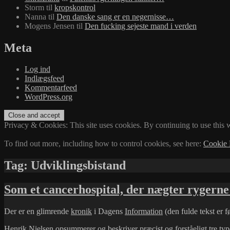
Storm
til
kropskontrol
Nanna
til
Den danske sang er en negernisse…
Mogens Jensen
til
Den fucking sejeste mand i verden
Meta
Log ind
Indlægsfeed
Kommentarfeed
WordPress.org
Privacy & Cookies: This site uses cookies. By continuing to use this w
To find out more, including how to control cookies, see here:
Cookie 
Tag:
Udviklingsbistand
Som et cancerhospital, der nægter ryger
Der er en glimrende
kronik
i Dagens
Information
(den fulde tekst er f
Henrik Nielsen opsummerer og beskriver præcist og forståeligt tre typ