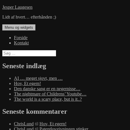
Hop
Jesper Laugesen
til
Lidt af hvert… efterhånden ;)
indhold
Menu og widgets
Forside
Kontakt
Søg
efter:
Seneste indlæg
AI … meget sjovt, men …
Hov, Et egern!
Den danske sang er en negernisse…
The nightmare of Childrens’ Youtube…
The world is a scary place, but is it..?
Seneste kommentarer
ChrisLund
til
Hov, Et egern!
ChrisLund
til
Patentlovgivningen stinker…