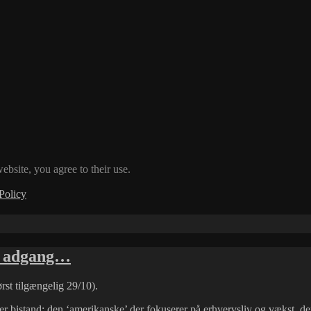
ebsite, you agree to their use.
Policy
ne adgang…
ørst tilgængelig 29/10).
er bistand; den ‘amerikanske’ der fokuserer på erhvervsliv og vækst, de