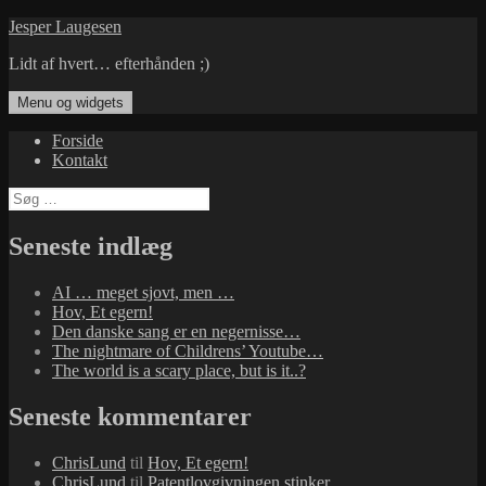
Hop
Jesper Laugesen
til
Lidt af hvert… efterhånden ;)
indhold
Menu og widgets
Forside
Kontakt
Søg
efter:
Seneste indlæg
AI … meget sjovt, men …
Hov, Et egern!
Den danske sang er en negernisse…
The nightmare of Childrens’ Youtube…
The world is a scary place, but is it..?
Seneste kommentarer
ChrisLund
til
Hov, Et egern!
ChrisLund
til
Patentlovgivningen stinker…