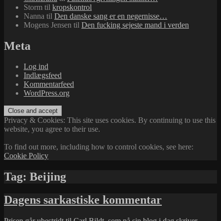
Storm
til
kropskontrol
Nanna
til
Den danske sang er en negernisse…
Mogens Jensen
til
Den fucking sejeste mand i verden
Meta
Log ind
Indlægsfeed
Kommentarfeed
WordPress.org
Privacy & Cookies: This site uses cookies. By continuing to use this
website, you agree to their use.
To find out more, including how to control cookies, see here:
Cookie Policy
Tag:
Beijing
Dagens sarkastiske kommentar
Prisen går ubestridt til
Carl Bildt
, som på sin blog i dag skriver