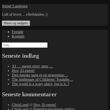
Hop
Jesper Laugesen
til
Lidt af hvert… efterhånden ;)
indhold
Menu og widgets
Forside
Kontakt
Søg
efter:
Seneste indlæg
AI … meget sjovt, men …
Hov, Et egern!
Den danske sang er en negernisse…
The nightmare of Childrens’ Youtube…
The world is a scary place, but is it..?
Seneste kommentarer
ChrisLund
til
Hov, Et egern!
ChrisLund
til
Patentlovgivningen stinker…