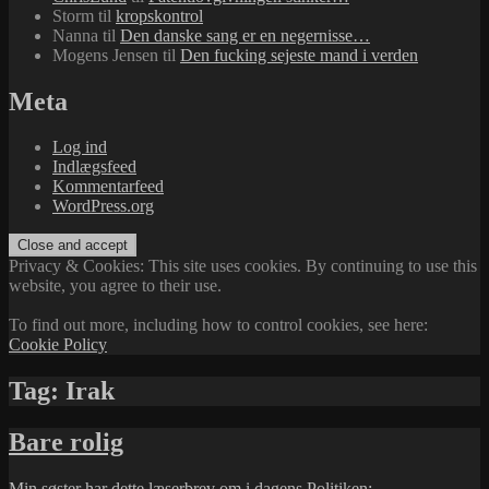
Storm
til
kropskontrol
Nanna
til
Den danske sang er en negernisse…
Mogens Jensen
til
Den fucking sejeste mand i verden
Meta
Log ind
Indlægsfeed
Kommentarfeed
WordPress.org
Privacy & Cookies: This site uses cookies. By continuing to use this
website, you agree to their use.
To find out more, including how to control cookies, see here:
Cookie Policy
Tag:
Irak
Bare rolig
Min søster har dette læserbrev om i dagens
Politiken
: