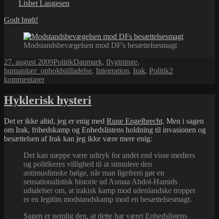
Lisbet Laugesen
Godt brølt!
Modstandsbevægelsen mod DF's besættelsesmagt
Udgivet
Kategorier
Tags
27. august 2009
Politik
Danmark
,
flygtninge
,
i
humanitær_opholdstilladelse
,
Integration
,
Irak
,
Politik
2
til
kommentarer
Bare
rolig
Hyklerisk hysteri
Det er ikke altid, jeg er enig med
Rune Engelbrecht
. Men i sagen
om Irak, frihedskamp og Enhedslistens holdning til invasionen og
besættelsen af Irak kan jeg ikke være mere enig:
Det kan næppe være udtryk for andet end visse mediers
og politikeres villighed til at stimulere den
antimuslimske bølge, når man ligefrem gør en
sensationalistisk historie ud Asmaa Abdol-Hamids
udtalelser om, at irakisk kamp mod udenlandske tropper
er en legitim modstandskamp mod en besættelsesmagt.
Sagen er nemlig den, at dette har været Enhedslistens