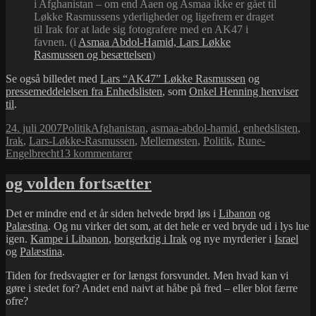
i Afghanistan – om end Aaen og Asmaa ikke er gået til
Løkke Rasmussens yderligheder og ligefrem er draget
til Irak for at lade sig fotografere med en AK47 i
favnen. (i
Asmaa Abdol-Hamid, Lars Løkke
Rasmussen og besættelsen
)
Se også billedet med
Lars “AK47” Løkke Rasmussen
og
pressemeddelelsen fra Enhedslisten
, som
Onkel Henning henviser
til
.
Udgivet
Kategorier
Tags
24. juli 2007
Politik
Afghanistan
,
asmaa-abdol-hamid
,
enhedslisten
,
i
Irak
,
Lars-Løkke-Rasmussen
,
Mellemøsten
,
Politik
,
Rune-
til
Engelbrecht
13 kommentarer
Hyklerisk
hysteri
og volden fortsætter
Det er mindre end et år siden helvede brød løs i
Libanon
og
Palæstina
. Og nu virker det som, at det hele er ved bryde ud i lys lue
igen.
Kampe i Libanon
,
borgerkrig i Irak
og nye myrderier i
Israel
og
Palæstina
.
Tiden for fredsvagter er for længst forsvundet. Men hvad kan vi
gøre i stedet for? Andet end naivt at håbe på fred – eller blot færre
ofre?