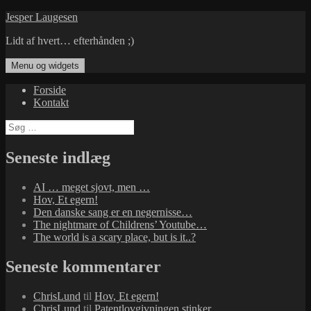
Hop
Jesper Laugesen
til
Lidt af hvert… efterhånden ;)
indhold
Menu og widgets
Forside
Kontakt
Søg
efter:
Seneste indlæg
AI … meget sjovt, men …
Hov, Et egern!
Den danske sang er en negernisse…
The nightmare of Childrens’ Youtube…
The world is a scary place, but is it..?
Seneste kommentarer
ChrisLund
til
Hov, Et egern!
ChrisLund
til
Patentlovgivningen stinker…