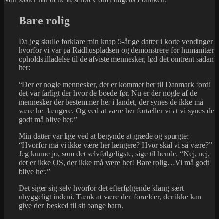
Bare rolig
Da jeg skulle forklare min knap 5-årige datter i korte vendinger
hvorfor vi var på Rådhuspladsen og demonstrere for humanitær
opholdstilladelse til de afviste mennesker, lød det omtrent sådan
her:
“Der er nogle mennesker, der er kommet her til Danmark fordi
det var farligt der hvor de boede før. Nu er der nogle af de
mennesker der bestemmer her i landet, der synes de ikke må
være her længere. Og ved at være her fortæller vi at vi synes de
godt må blive her.”
Min datter var lige ved at begynde at græde og spurgte:
“Hvorfor må vi ikke være her længere? Hvor skal vi så være?”
Jeg kunne jo, som det selvfølgeligste, sige til hende: “Nej, nej,
det er ikke OS, der ikke må være her! Bare rolig…Vi må godt
blive her.”
Det siger sig selv hvorfor det efterfølgende klang sært
uhyggeligt indeni. Tænk at være den forælder, der ikke kan
give den besked til sit bange barn.