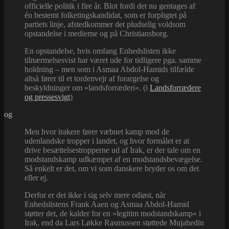
officielle politik i fire år. Blot fordi det nu gentages af
én bestemt folketingskandidat, som er forpligtet på
partiets linje, afstedkommer det pludselig voldsom
opstandelse i medierne og på Christiansborg.
En opstandelse, hvis omfang Enhedslisten ikke
tilnærmelsesvist har været ude for tidligere pga. samme
holdning – men som i Asmaa Abdol-Hamids tilfælde
altså fører til et tordenvejr af forargelse og
beskyldninger om »landsforræderi«. (i
Landsforrædere
og pressesvigt
)
og
Men hvor irakere fører væbnet kamp mod de
udenlandske tropper i landet, og hvor formålet er at
drive besættelsestropperne ud af Irak, er der tale om en
modstandskamp udkæmpet af en modstandsbevægelse.
Så enkelt er det, om vi som danskere bryder os om det
eller ej.
Derfor er det ikke i sig selv mere odiøst, når
Enhedslistens Frank Aaen og Asmaa Abdol-Hamid
støtter det, de kalder for en »legitim modstandskamp« i
Irak, end da Lars Løkke Rasmussen støttede Mujahedin