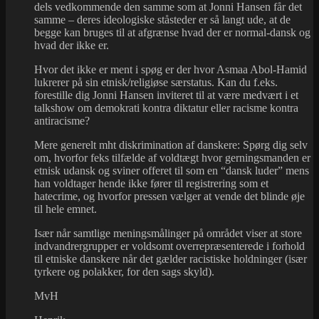
dels vedkommende den samme som at Jonni Hansen får det
samme – deres ideologiske ståsteder er så langt ude, at de
begge kan bruges til at afgrænse hvad der er normal-dansk og
hvad der ikke er.
Hvor det ikke er ment i spøg er der hvor Asmaa Abol-Hamid
lukrerer på sin etnisk/religiøse særstatus. Kan du f.eks.
forestille dig Jonni Hansen inviteret til at være medvært i et
talkshow om demokrati kontra diktatur eller racisme kontra
antiracisme?
Mere generelt mht diskrimination af danskere: Spørg dig selv
om, hvorfor feks tilfælde af voldtægt hvor gerningsmanden er
etnisk udansk og sviner offeret til som en “dansk luder” mens
han voldtager hende ikke fører til registrering som et
hatecrime, og hvorfor pressen vælger at vende det blinde øje
til hele emnet.
Især når samtlige meningsmålinger på området viser at store
indvandrergrupper er voldsomt overrepræsenterede i forhold
til etniske danskere når det gælder racistiske holdninger (især
tyrkere og polakker, for den sags skyld).
MvH