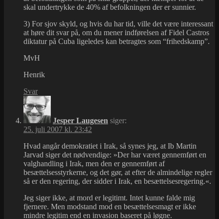
skal undertrykke de 40% af befolkningen der er sunnier.
3) For sjov skyld, og hvis du har tid, ville det være interessant
at høre dit svar på, om du mener indførelsen af Fidel Castros
diktatur på Cuba ligeledes kan betragtes som “frihedskamp”.
MvH
Henrik
Svar
Jesper Laugesen
siger:
25. juli 2007 kl. 23:42
Hvad angår demokratiet i Irak, så synes jeg, at Ib Martin
Jarvad siger det nødvendige: »Der har været gennemført en
valghandling i Irak, men den er gennemført af
besættelsesstyrkerne, og det gør, at efter de almindelige regler
så er den regering, der sidder i Irak, en besættelsesregering.«.
Jeg siger ikke, at mord er legitimt. Intet kunne falde mig
fjernere. Men modstand mod en besættelsesmagt er ikke
mindre legitim end en invasion baseret på løgne.