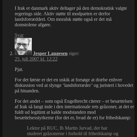
I Irak er danmark aktiv deltager på den demokratisk valgte
regerings side. Aktiv støtte til modparten er derfor
landsforrædderi. Om moralsk støtte også er det må
domstolene afgøre.
Svar
Jesper Laugesen
siger:
25. juli 2007 kl. 12:22
Pjat.
For det første er det en uskik at forsøge at dræbe enhver
diskussion ved at slynge ‘landsforræder’ og juristeri i hovedet
på hinanden.
For det andet – som også Engelbrecht citerer – er besættelsen
af Irak så langt inde i den internationale rets gråzoner, at det er
fuldt ud legitimt at kalde modstanden mod
besættelsesstyrkerne (for det er, hvad de er) for frihedskamp:
Lektor på RUC, Ib Martin Jarvad, der har
studeret gråzonerne i forhold til frihedskamp og