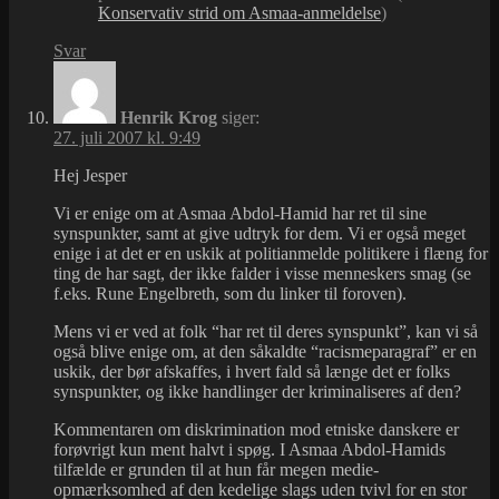
Konservativ strid om Asmaa-anmeldelse
)
Svar
Henrik Krog
siger:
27. juli 2007 kl. 9:49
Hej Jesper
Vi er enige om at Asmaa Abdol-Hamid har ret til sine
synspunkter, samt at give udtryk for dem. Vi er også meget
enige i at det er en uskik at politianmelde politikere i flæng for
ting de har sagt, der ikke falder i visse menneskers smag (se
f.eks. Rune Engelbreth, som du linker til foroven).
Mens vi er ved at folk “har ret til deres synspunkt”, kan vi så
også blive enige om, at den såkaldte “racismeparagraf” er en
uskik, der bør afskaffes, i hvert fald så længe det er folks
synspunkter, og ikke handlinger der kriminaliseres af den?
Kommentaren om diskrimination mod etniske danskere er
forøvrigt kun ment halvt i spøg. I Asmaa Abdol-Hamids
tilfælde er grunden til at hun får megen medie-
opmærksomhed af den kedelige slags uden tvivl for en stor