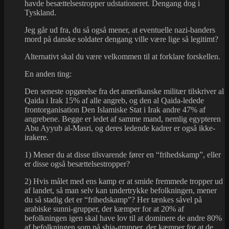
havde besættelsestropper udstationeret. Dengang dog i
Tyskland.
Jeg går ud fra, du så også mener, at eventuelle nazi-banders
mord på danske soldater dengang ville være lige så legitimt?
Alternativt skal du være velkommen til at forklare forskellen.
En anden ting:
Den seneste opgørelse fra det amerikanske militær tilskriver al
Qaida i Irak 15% af alle angreb, og den al Qaida-ledede
frontorganisation Den Islamiske Stat i Irak andre 47% af
angrebene. Begge er ledet af samme mand, nemlig egypteren
Abu Ayyub al-Masri, og deres ledende kadrer er også ikke-
irakere.
1) Mener du at disse tilsvarende fører en “frihedskamp”, eller
er disse også besættelsestropper?
2) Hvis målet med ens kamp er at smide fremmede tropper ud
af landet, så man selv kan undertrykke befolkningen, mener
du så stadig det er “frihedskamp”? Her tænkes såvel på
arabiske sunni-grupper, der kæmper for at 20% af
befolkningen igen skal have lov til at dominere de andre 80%
af befolkningen som på shia-grupper, der kæmper for at de