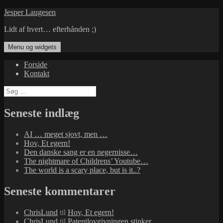
Hop
Jesper Laugesen
til
Lidt af hvert… efterhånden ;)
indhold
Menu og widgets
Forside
Kontakt
Søg
efter:
Seneste indlæg
AI … meget sjovt, men …
Hov, Et egern!
Den danske sang er en negernisse…
The nightmare of Childrens’ Youtube…
The world is a scary place, but is it..?
Seneste kommentarer
ChrisLund
til
Hov, Et egern!
ChrisLund
til
Patentlovgivningen stinker…