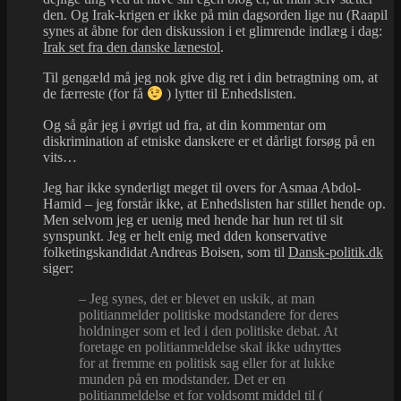
den. Og Irak-krigen er ikke på min dagsorden lige nu (Raapil
synes at åbne for den diskussion i et glimrende indlæg i dag:
Irak set fra den danske lænestol
.
Til gengæld må jeg nok give dig ret i din betragtning om, at
de færreste (for få
) lytter til Enhedslisten.
Og så går jeg i øvrigt ud fra, at din kommentar om
diskrimination af etniske danskere er et dårligt forsøg på en
vits…
Jeg har ikke synderligt meget til overs for Asmaa Abdol-
Hamid – jeg forstår ikke, at Enhedslisten har stillet hende op.
Men selvom jeg er uenig med hende har hun ret til sit
synspunkt. Jeg er helt enig med dden konservative
folketingskandidat Andreas Boisen, som til
Dansk-politik.dk
siger:
– Jeg synes, det er blevet en uskik, at man
politianmelder politiske modstandere for deres
holdninger som et led i den politiske debat. At
foretage en politianmeldelse skal ikke udnyttes
for at fremme en politisk sag eller for at lukke
munden på en modstander. Det er en
politianmeldelse et for voldsomt middel til (