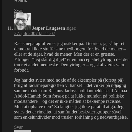
Henrik
Svar
Jesper Laugesen
siger:
27. juli 2007 kl. 11:07
Racismeparagraffen er jeg usikker på. I teorien, ja, så bør et
demokrati ikke straffe sine medborgere for, hvad de mener –
eller at de siger, hvad de mener. Men der er en grænse.
Ytringen “Jeg slår dig ihjel” er en uacceptabel ytring, i det den
truer et andet menneske. Den ytring er – og skal være- være
forbudt.
Jeg har det svært med nogle af de eksempler på (forsøg på)
brug af racismeparagraffen vi har set – det virker på nøjagtig
samme måde som Rasmus Jarlovs politianmeldelse af Asmaa
Abdol-Hamid: Som forsøg på at lukke munden på politiske
modstandere – og det er ikke måden at bekæmpe racisme.
Men at ophæve den? Så langt er jeg ikke parat til at gå. Jeg
synes det er rimeligt, at samfundet beskytter grupper såvel
som enkeltindivider mod trusler, forhåning og nedværdigelse.
Svar