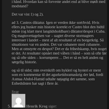
i hånd. Hvordan kan så forvente andet end at blive mødt med
modstand?
Det var vist 1) og 2).
ad 3. Castros diktatur. Igen er verden ikke sort/hvid. Hvis
ellers jeg husker min historie korrekt er Castro blot den hidtil
sidste (og klart mest langtidsholdbare) diktator/despot i Cuba.
Og magtovertagelsen var – uagtet diverse stormagters
interesser i landet – mest af alt resultatet af en borgerkrig. Så
situationen var en anden. Det var cubanere mod cubanere.
Men at omstyrte en despot? Det er da frihedskamp, hvis noget
er det. At resultater opnået med våben i hånd – som så ofte før
og så ofte siden – korrumperer… Det er så en helt anden og
sørgelig historie.
og så til sidst; min overskrift om hykleri og hysteri er ment
som en kommentar til det agurketidsramaskrig der lød, fordi
Asmaa Abdol-Hamid udtalte nøjagtig det samme, som
Enhedslisten har sagt i flere år.
Svar
Henrik Krog
siger: