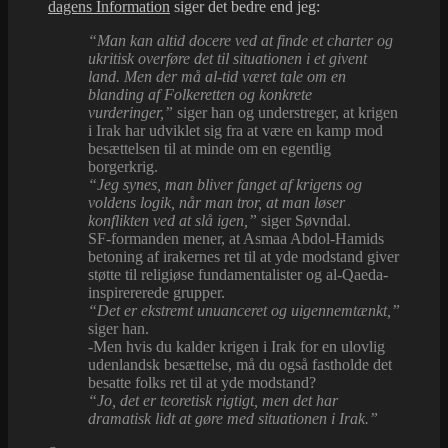
dagens Information
siger det bedre end jeg:
“Man kan altid docere ved at finde et charter og
ukritisk overføre det til situationen i et givent
land. Men der må al-tid været tale om en
blanding af Folkeretten og konkrete
vurderinger,”
siger han og understreger, at krigen
i Irak har udviklet sig fra at være en kamp mod
besættelsen til at minde om en egentlig
borgerkrig.
“Jeg synes, man bliver fanget af krigens og
voldens logik, når man tror, at man løser
konflikten ved at slå igen,”
siger Søvndal.
SF-formanden mener, at Asmaa Abdol-Hamids
betoning af irakernes ret til at yde modstand giver
støtte til religiøse fundamentalister og al-Qaeda-
inspirererede grupper.
“Det er ekstremt unuanceret og uigennemtænkt,”
siger han.
-Men hvis du kalder krigen i Irak for en ulovlig
udenlandsk besættelse, må du også fastholde det
besatte folks ret til at yde modstand?
“Jo, det er teoretisk rigtigt, men det har
dramatisk lidt at gøre med situationen i Irak.”