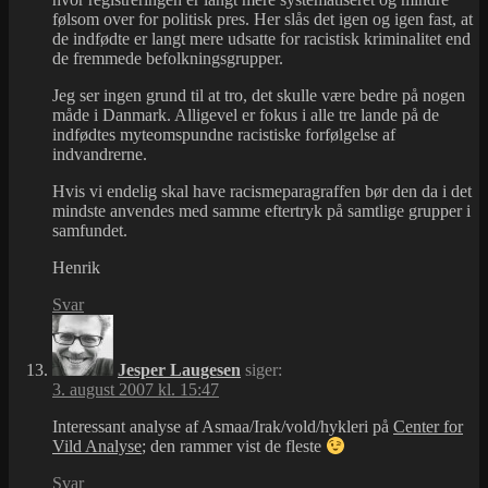
følsom over for politisk pres. Her slås det igen og igen fast, at
de indfødte er langt mere udsatte for racistisk kriminalitet end
de fremmede befolkningsgrupper.
Jeg ser ingen grund til at tro, det skulle være bedre på nogen
måde i Danmark. Alligevel er fokus i alle tre lande på de
indfødtes myteomspundne racistiske forfølgelse af
indvandrerne.
Hvis vi endelig skal have racismeparagraffen bør den da i det
mindste anvendes med samme eftertryk på samtlige grupper i
samfundet.
Henrik
Svar
Jesper Laugesen
siger:
3. august 2007 kl. 15:47
Interessant analyse af Asmaa/Irak/vold/hykleri på
Center for
Vild Analyse
; den rammer vist de fleste
Svar