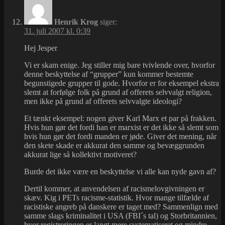
Henrik Krog
siger:
31. juli 2007 kl. 0:39
Hej Jesper
Vi er skam enige. Jeg stiller mig bare tvivlende over, hvorfor
denne beskyttelse af “grupper” kun kommer bestemte
begunstigede grupper til gode. Hvorfor er for eksempel ekstra
slemt at forfølge folk på grund af offerets selvvalgt religion,
men ikke på grund af offerets selvvalgte ideologi?
Et tænkt eksempel: nogen giver Karl Marx et par på frakken.
Hvis hun gør det fordi han er marxist er det ikke så slemt som
hvis hun gør det fordi manden er jøde. Giver det mening, når
den skete skade er akkurat den samme og bevæggrunden
akkurat lige så kollektivt motiveret?
Burde det ikke være en beskyttelse vi alle kan nyde gavn af?
Dertil kommer, at anvendelsen af racismelovgivningen er
skæv. Kig i PETs racisme-statistik. Hvor mange tilfælde af
racistiske angreb på danskere er taget med? Sammenlign med
samme slags kriminalitet i USA (FBI´s tal) og Storbritannien,
hvor registreringen er langt mere systematiseret og mindre