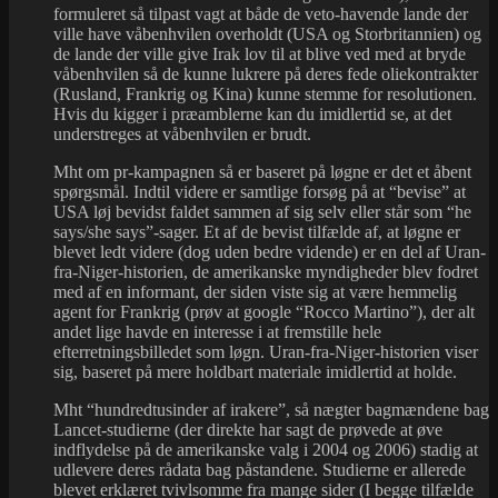
formuleret så tilpast vagt at både de veto-havende lande der
ville have våbenhvilen overholdt (USA og Storbritannien) og
de lande der ville give Irak lov til at blive ved med at bryde
våbenhvilen så de kunne lukrere på deres fede oliekontrakter
(Rusland, Frankrig og Kina) kunne stemme for resolutionen.
Hvis du kigger i præamblerne kan du imidlertid se, at det
understreges at våbenhvilen er brudt.
Mht om pr-kampagnen så er baseret på løgne er det et åbent
spørgsmål. Indtil videre er samtlige forsøg på at “bevise” at
USA løj bevidst faldet sammen af sig selv eller står som “he
says/she says”-sager. Et af de bevist tilfælde af, at løgne er
blevet ledt videre (dog uden bedre vidende) er en del af Uran-
fra-Niger-historien, de amerikanske myndigheder blev fodret
med af en informant, der siden viste sig at være hemmelig
agent for Frankrig (prøv at google “Rocco Martino”), der alt
andet lige havde en interesse i at fremstille hele
efterretningsbilledet som løgn. Uran-fra-Niger-historien viser
sig, baseret på mere holdbart materiale imidlertid at holde.
Mht “hundredtusinder af irakere”, så nægter bagmændene bag
Lancet-studierne (der direkte har sagt de prøvede at øve
indflydelse på de amerikanske valg i 2004 og 2006) stadig at
udlevere deres rådata bag påstandene. Studierne er allerede
blevet erklæret tvivlsomme fra mange sider (I begge tilfælde