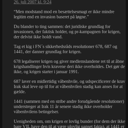
26. juli 2007 kl. 9:24
“Men modstand mod en besættelsesmagt er ikke mindre
legitim end en invasion baseret på løgne.”
Du blander to ting sammen: det juridiske grundlag for
invasionen, der faktisk holder, og pr-kampagnen for krigen,
der delvist ikke holdt vand.
Tag et kig i FN´s sikkerhedsråds resolutioner 678, 687 og
1441, der danner grundlag for krigen.
678 legaliserer krigen og giver medlemslandene ret til at åbne
krigshandlinger hvis kravene deri ikke overholdes. Det gør de
ikke, og krigen starter i januar 1991.
687 laver en midlertidig våbenhvile, og udspecificerer de krav
Irak skal leve op til for at våbenhvilen stadig kan anses for at
gælde.
1441 (sammen med en stribe andre forudgående resolutioner)
understreger at Irak 11 år senere stadig ikke overholder
våbenhvilens betingelser.
Uenigheden om, om krigen er lovlig bunder (for dem der ikke
bare VIL have den til at være ulovlig uanset fakta), at 1441 er