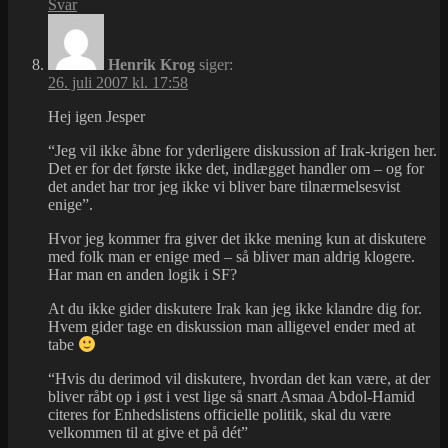
Svar
Henrik Krog
siger:
26. juli 2007 kl. 17:58
Hej igen Jesper
“Jeg vil ikke åbne for yderligere diskussion af Irak-krigen her.
Det er for det første ikke det, indlægget handler om – og for
det andet har tror jeg ikke vi bliver bare tilnærmelsesvist
enige”.
Hvor jeg kommer fra giver det ikke mening kun at diskutere
med folk man er enige med – så bliver man aldrig klogere.
Har man en anden logik i SF?
At du ikke gider diskutere Irak kan jeg ikke klandre dig for.
Hvem gider tage en diskussion man alligevel ender med at
tabe
“Hvis du derimod vil diskutere, hvordan det kan være, at der
bliver råbt op i øst i vest lige så snart Asmaa Abdol-Hamid
citeres for Enhedslistens officielle politik, skal du være
velkommen til at give et på dét”