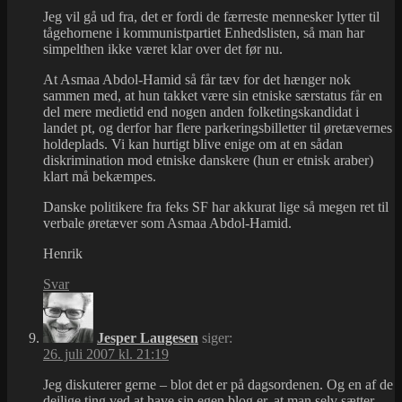
Jeg vil gå ud fra, det er fordi de færreste mennesker lytter til
tågehornene i kommunistpartiet Enhedslisten, så man har
simpelthen ikke været klar over det før nu.
At Asmaa Abdol-Hamid så får tæv for det hænger nok
sammen med, at hun takket være sin etniske særstatus får en
del mere medietid end nogen anden folketingskandidat i
landet pt, og derfor har flere parkeringsbilletter til øretævernes
holdeplads. Vi kan hurtigt blive enige om at en sådan
diskrimination mod etniske danskere (hun er etnisk araber)
klart må bekæmpes.
Danske politikere fra feks SF har akkurat lige så megen ret til
verbale øretæver som Asmaa Abdol-Hamid.
Henrik
Svar
Jesper Laugesen
siger:
26. juli 2007 kl. 21:19
Jeg diskuterer gerne – blot det er på dagsordenen. Og en af de
dejlige ting ved at have sin egen blog er, at man selv sætter