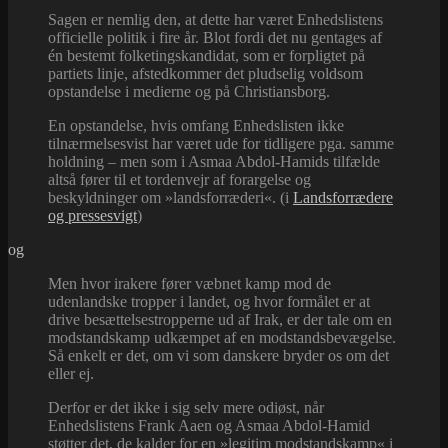
Sagen er nemlig den, at dette har været Enhedslistens
officielle politik i fire år. Blot fordi det nu gentages af
én bestemt folketingskandidat, som er forpligtet på
partiets linje, afstedkommer det pludselig voldsom
opstandelse i medierne og på Christiansborg.
En opstandelse, hvis omfang Enhedslisten ikke
tilnærmelsesvist har været ude for tidligere pga. samme
holdning – men som i Asmaa Abdol-Hamids tilfælde
altså fører til et tordenvejr af forargelse og
beskyldninger om »landsforræderi«. (i
Landsforrædere
og pressesvigt
)
og
Men hvor irakere fører væbnet kamp mod de
udenlandske tropper i landet, og hvor formålet er at
drive besættelsestropperne ud af Irak, er der tale om en
modstandskamp udkæmpet af en modstandsbevægelse.
Så enkelt er det, om vi som danskere bryder os om det
eller ej.
Derfor er det ikke i sig selv mere odiøst, når
Enhedslistens Frank Aaen og Asmaa Abdol-Hamid
støtter det, de kalder for en »legitim modstandskamp« i