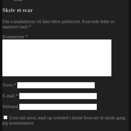
Skriv et svar
Din e-mailadresse vil ikke blive publiceret.
Krævede felter er
markeret med
*
Kommentar
*
Navn
*
E-mail
*
Websted
Gem mit navn, mail og websted i denne browser til næste gang
jeg kommenterer.