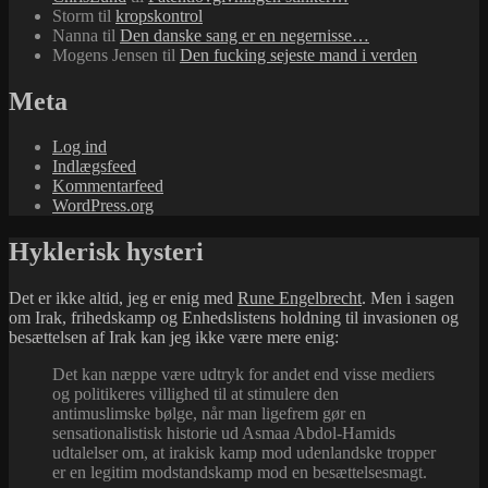
Storm
til
kropskontrol
Nanna
til
Den danske sang er en negernisse…
Mogens Jensen
til
Den fucking sejeste mand i verden
Meta
Log ind
Indlægsfeed
Kommentarfeed
WordPress.org
Hyklerisk hysteri
Det er ikke altid, jeg er enig med
Rune Engelbrecht
. Men i sagen
om Irak, frihedskamp og Enhedslistens holdning til invasionen og
besættelsen af Irak kan jeg ikke være mere enig:
Det kan næppe være udtryk for andet end visse mediers
og politikeres villighed til at stimulere den
antimuslimske bølge, når man ligefrem gør en
sensationalistisk historie ud Asmaa Abdol-Hamids
udtalelser om, at irakisk kamp mod udenlandske tropper
er en legitim modstandskamp mod en besættelsesmagt.