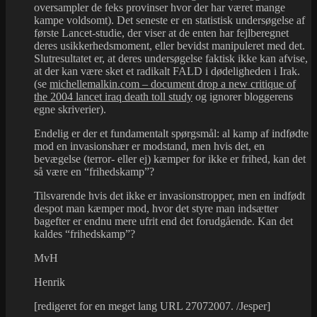
oversampler de feks provinser hvor der har været mange
kampe voldsomt). Det seneste er en statistisk undersøgelse af
første Lancet-studie, der viser at de enten har fejlberegnet
deres usikkerhedsmoment, eller bevidst manipuleret med det.
Slutresultatet er, at deres undersøgelse faktisk ikke kan afvise,
at der kan være sket et radikalt FALD i dødeligheden i Irak.
(se
michellemalkin.com – document drop a new critique of
the 2004 lancet iraq death toll study
og ignorer bloggerens
egne skriverier).
Endelig er der et fundamentalt spørgsmål: al kamp af indfødte
mod en invasionshær er modstand, men hvis det, en
bevægelse (terror- eller ej) kæmper for ikke er frihed, kan det
så være en “frihedskamp”?
Tilsvarende hvis det ikke er invasionstropper, men en indfødt
despot man kæmper mod, hvor det styre man indsætter
bagefter er endnu mere ufrit end det forudgående. Kan det
kaldes “frihedskamp”?
MvH
Henrik
[redigeret for en meget lang URL 27072007. /Jesper]