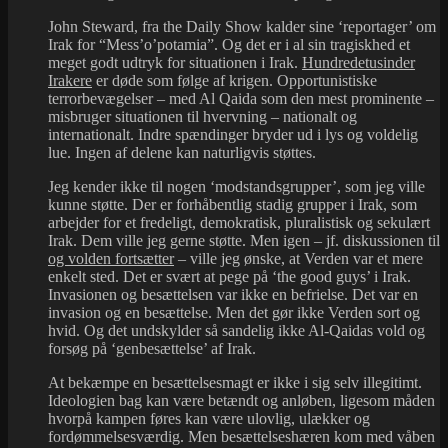
John Steward, fra the Daily Show kalder sine ‘reportager’ om
Irak for “Mess’o’potamia”. Og det er i al sin tragiskhed et
meget godt udtryk for situationen i Irak.
Hundredetusinder
Irakere
er døde som følge af krigen. Opportunistiske
terrorbevægelser – med Al Qaida som den mest prominente –
misbruger situationen til hvervning – nationalt og
internationalt. Indre spændinger bryder ud i lys og voldelig
lue. Ingen af delene kan naturligvis støttes.
Jeg kender ikke til nogen ‘modstandsgrupper’, som jeg ville
kunne støtte. Der er forhåbentlig stadig grupper i Irak, som
arbejder for et fredeligt, demokratisk, pluralistisk og sekulært
Irak. Dem ville jeg gerne støtte. Men igen – jf. diskussionen til
og volden fortsætter
– ville jeg ønske, at Verden var et mere
enkelt sted. Det er svært at pege på ‘the good guys’ i Irak.
Invasionen og besættelsen var ikke en befrielse. Det var en
invasion og en besættelse. Men det gør ikke Verden sort og
hvid. Og det undskylder så sandelig ikke Al-Qaidas vold og
forsøg på ‘genbesættelse’ af Irak.
At bekæmpe en besættelsesmagt er ikke i sig selv illegitimt.
Ideologien bag kan være betændt og anløben, ligesom måden
hvorpå kampen føres kan være ulovlig, ulækker og
fordømmelsesværdig. Men besættelseshæren kom med våben