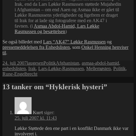
Irak, end da Lars Løkke Rasmussen støttede Mujahedin
i Afghanistan – om end Aaen og Asmaa ikke er gået til
Løkke Rasmussens yderligheder og ligefrem er draget
til Irak for at lade sig fotografere med en AK47 i
favnen. (i
Asmaa Abdol-Hamid, Lars Løkke
Rasmussen og besættelsen
)
Se også billedet med
Lars “AK47” Løkke Rasmussen
og
pressemeddelelsen fra Enhedslisten
, som
Onkel Henning henviser
til
.
Udgivet
Forfatter
Kategorier
Tags
24. juli 2007
laugesen
Politik
Afghanistan
,
asmaa-abdol-hamid
,
i
enhedslisten
,
Irak
,
Lars-Løkke-Rasmussen
,
Mellemøsten
,
Politik
,
Rune-Engelbrecht
13 tanker om “Hyklerisk hysteri”
Kurt
siger:
25. juli 2007 kl. 11:43
Løkke Støttede den ene part i en konflikt Danmark ikke var
involveret i.