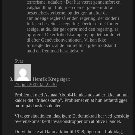
terrorisme, udtaler: »Der har været gennemført en
valghandling i Irak, men den er gennemført af
besættelsesstyrkerne, og det gør, at efter de
almindelige regler så er den regering, der sidder i
Irak, en besættelsesregering. Derfor er det forkert
at sige, at de, der gør oprør mod den regering, er
oprørere. De er frihedskæmpere, og det har de ret
til efter Genèvekonventionen. Vi kan ikke
fornægte dem, at de har ret til at gøre modstand
mod en fremmed besættelse.«
Svar
Henrik Krog
siger:
25. juli 2007 kl. 22:30
Problemet med Asmaa Abdol-Hamids udstød er ikke, at hun
kalder det “frihedskamp”. Problemet er, at hun retfærdiggør
mord på danske soldater.
Vi tager situationen idag igen: Et demokrati har ved gensidig
overenskomst bedt invasionstropper om at blive i landet.
Du vil huske at Danmark indtil 1958, ligesom i Irak idag,