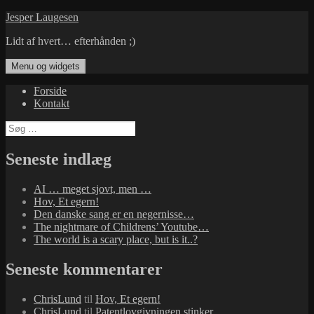
Hop
Jesper Laugesen
til
Lidt af hvert… efterhånden ;)
indhold
Menu og widgets
Forside
Kontakt
Søg
efter:
Seneste indlæg
AI … meget sjovt, men …
Hov, Et egern!
Den danske sang er en negernisse…
The nightmare of Childrens’ Youtube…
The world is a scary place, but is it..?
Seneste kommentarer
ChrisLund
til
Hov, Et egern!
ChrisLund
til
Patentlovgivningen stinker…