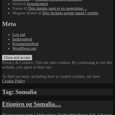
Storm
til
kropskontrol
Nanna
til
Den danske sang er en negernisse…
Mogens Jensen
til
Den fucking sejeste mand i verden
Meta
Log ind
Indlægsfeed
Kommentarfeed
WordPress.org
Privacy & Cookies: This site uses cookies. By continuing to use this
website, you agree to their use.
To find out more, including how to control cookies, see here:
Cookie Policy
Tag:
Somalia
Etiopien og Somalia…
Nogen gange (som i
Afghanistan
,
Vestbredden/Israel
,
Irak
,
Libanon