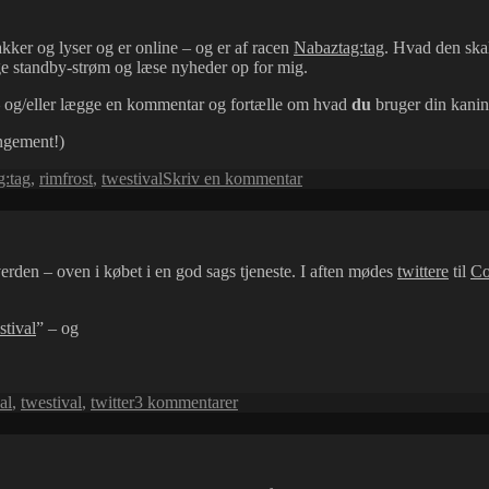
kommentar
kker og lyser og er online – og er af racen
Nabaztag:tag
. Hvad den skal
uge standby-strøm og læse nyheder op for mig.
 – og/eller lægge en kommentar og fortælle om hvad
du
bruger din kanin 
angement!)
til
g:tag
,
rimfrost
,
twestival
Skriv en kommentar
Rimfrost
erden – oven i købet i en god sags tjeneste. I aften mødes
twittere
til
Co
stival
” – og
til
al
,
twestival
,
twitter
3 kommentarer
Twestival