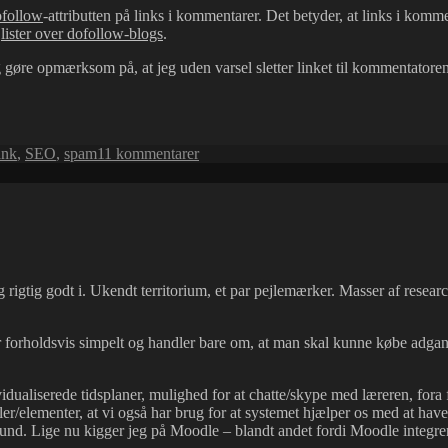
ofollow
-attributten på links i kommentarer. Det betyder, at links i kommen
å
lister over dofollow-blogs
.
og gøre opmærksom på, at jeg uden varsel sletter linket til kommentato
til
ank
,
SEO
,
spam
11 kommentarer
Dansk
spam
ig rigtig godt i. Ukendt territorium, et par pejlemærker. Masser af rese
r forholdsvis simpelt og handler bare om, at man skal kunne købe adgang
ividualiserede tidsplaner, mulighed for at chatte/skype med læreren, fo
r/elementer, at vi også har brug for at systemet hjælper os med at have 
r bund. Lige nu kigger jeg på Moodle – blandt andet fordi Moodle integr