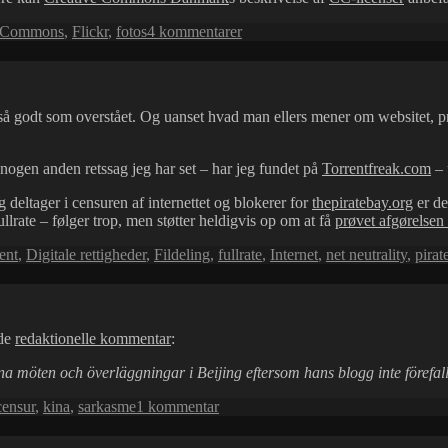
til
e-Commons
,
Flickr
,
fotos
4 kommentarer
Flickr
–
må
man
så godt som overstået. Og uanset hvad man ellers mener om websitet, pro
frit
bruge
alle
ogen anden retssag jeg har set – har jeg fundet på
Torrentfreak.com
– 
fotos?
g deltager i censuren af internettet og blokerer for
thepiratebay.org
er de
llrate – følger trop, men støtter heldigvis op om at få
prøvet afgørelsen 
rent
,
Digitale rettigheder
,
Fildeling
,
fullrate
,
Internet
,
net neutrality
,
pirat
nde
redaktionelle kommentar
:
na möten och överläggningar i Beijing eftersom hans blogg inte förefalle
til
censur
,
kina
,
sarkasme
1 kommentar
Dagens
sarkastiske