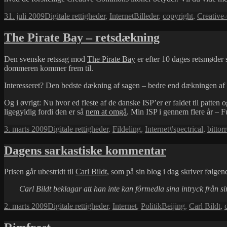
Udgivet
Kategorier
Tags
31. juli 2009
Digitale rettigheder
,
Internet
Billeder
,
copyright
,
Creativ
i
The Pirate Bay – retsdækning
Den svenske retssag mod
The Pirate Bay
er efter 10 dages retsmøder 
dommeren kommer frem til.
Interesseret? Den bedste dækning af sagen – bedre end dækningen af n
Og i øvrigt: Nu hvor ed fleste af de danske ISP’er er faldet til patten o
ligegyldig fordi den er så
nem at omgå
. Min ISP i gennem flere år – Fu
Udgivet
Kategorier
Tags
3. marts 2009
Digitale rettigheder
,
Fildeling
,
Internet
#spectrical
,
bittor
i
Dagens sarkastiske kommentar
Prisen går ubestridt til
Carl Bildt
, som på sin blog i dag skriver følge
Carl Bildt beklagar att han inte kan förmedla sina intryck från si
Udgivet
Kategorier
Tags
2. marts 2009
Digitale rettigheder
,
Internet
,
Politik
Beijing
,
Carl Bildt
,
i