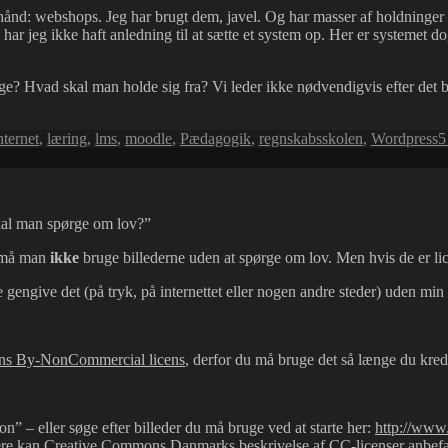
hånd: webshops. Jeg har brugt dem, javel. Og har masser af holdninger t
 har jeg ikke haft anledning til at sætte et system op. Her er systemet do
 Hvad skal man holde sig fra? Vi leder ikke nødvendigvis efter det b
nternet
,
læring
,
lms
,
moodle
,
Pædagogik
,
regnskabsskolen
,
Wordpress
5
skal man spørge om lov?”
t må man
ikke
bruge billederne uden at spørge om lov. Men hvis de er l
 gengive det (på tryk, på internettet eller nogen andre steder) uden min t
ns By-NonCommercial licens
, derfor du må bruge det så længe du kred
n” – eller søge efter billeder du må bruge ved at starte her:
http://www.
ere kan
Creative Commons Danmark
s beskrivelse af
CC-licenser
anbefa