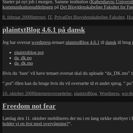
Starter på nyt job i morgen. Samme institution (
Københavns Universit
kommunikationsafdelingen
på
Det Biovidenskabelige Fakultet for Fø
Udgivet
Kategorier
Tags
8. februar 2009
Internet
,
IT
,
Privat
Det Biovidenskabelige Fakultet
,
Hu
i
plaintxtBlog 4.6.1 på dansk
Jeg har oversat
wordpress
-temaet
plaintxtBlog 4.6.1
til
dansk
til brug
plaintxtblog.pot
da_dk.po
da_dk.mo
Hvis du ‘bare’ vil have temaet oversat skal du uploade “da_DK.mo” t
“.pot”-filen kan du bruge hvis du vil oversætte til et andet sprog. “.po
Udgivet
Kategorier
Tags
10. oktober 2008
Internet
oversættelse
,
plaintxtBlog
,
Wordpress
,
wp-t
i
Freedom not fear
Lørdag den 11. oktober mobiliseres der nu i en lang række storbyer 
holder vi en fest mod overvågning?
“.