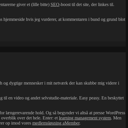
tarerne giver et (lille bitte)
SEO
-boost til det site, der linkes til.
rens hjemmeside hvis jeg vurderer, at kommentaren i bund og grund blot
arch og dygtige mennesker i mit netværk der kan skubbe mig videre i
 til en video og andet selvstudie-materiale. Easy peasy. En beskyttet
ra for længerevarende hold. Og så begynder vi altså at presse WordPress
overblik over det hele. Enter: et
learning management system
. Men
erer op imod vores
medlemsløsning aMember
.