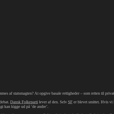
mmes af statsmagten? At opgive basale rettigheder – som retten til pri
 debat.
Dansk Folkeparti
lever af den. Selv
SF
er blevet smittet. Hvis vi
gt kan kigge ud på ‘de andre’.