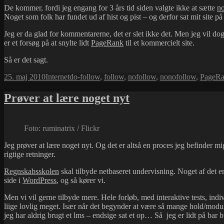
De kommer, fordi jeg engang for 3 års tid siden valgte ikke at sætte
n
Noget som folk har fundet ud af hist og pist – og derfor sat mit site p
Jeg er da glad for kommentarerne, det er slet ikke det. Men jeg vil d
er et forsøg på at snylte lidt
PageRank
til et kommercielt site.
Så er det sagt.
Udgivet
Kategorier
Tags
25. maj 2010
Internet
do-follow
,
follow
,
nofollow
,
nonofollow
,
PageR
i
Prøver at lære noget nyt
Foto: ruminatrix / Flickr
Jeg prøver at lære noget nyt. Og det er altså en proces jeg befinder m
rigtige retninger.
Regnskabsskolen
skal tilbyde netbaseret undervisning. Noget af det e
side i
WordPress
, og så kører vi.
Men vi vil gerne tilbyde mere. Hele forløb, med interaktive tests, ind
liige lovlig meget. Især når det begynder at være så mange hold/module
jeg har aldrig brugt et lms – endsige sat et op… Så jeg er lidt på ba