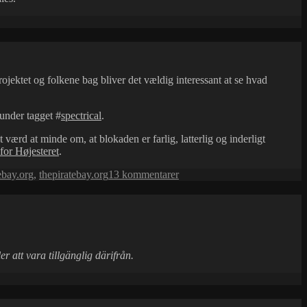
jektet og folkene bag bliver det vældig interessant at se hvad
under tagget #
spectrical
.
t værd at minde om, at blokaden er farlig, latterlig og inderligt
for Højesteret
.
til
ebay.org
,
thepiratebay.org
13 kommentarer
The
Pirate
Bay
–
retsdækning
r att vara tillgänglig därifrån.