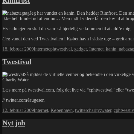
Rimfrost
Jeg har vundet en kanin. Den hedder
Rimfrost
. Den sna
ikke helt fundet ud af endnu… Men indtil videre får den lov til at br
Hvis du ejer en skal du være så hjertelig velkommen til at add’e mig
(Jeg vandt den ved
Twestivallen
i København i sidste uge – greit arr
Udgivet
Kategorier
Tags
18. februar 2009
Internet
cphtwestival
,
gadget
,
Internet
,
kanin
,
nabazta
i
Twestival
Så mødes de virtuelle venner og bekendte i den virkelige v
Charity:Water
Læs mere på
twestival.com
, følg det live via “
cphtwestival
” eller “
twe
//
twitter.com/laugesen
Udgivet
Kategorier
Tags
12. februar 2009
Internet
,
København
,
twitter
charity:water
,
cphtwestiv
i
Nyt job