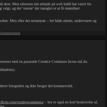
il dem. Men eftersom mit arbejde på web hidtil har været for
g valgt, og det ‘eneste’ der mangler er at få strømlinet
edste. Men efter det nemmeste – for både admin, undervisere og
til
 kommentarer
Prøver
at
lære
noget
nyt
icenseret med en passende Creatice Commons licens må du.
illadelse).
iterer fotografen og ikke bruger det kommercielt.
flickr.com/crea
tivecommons/
– her er også en kort beskrivelse af,
les.