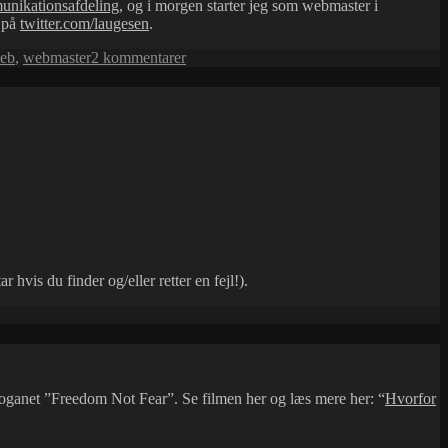
unikationsafdeling
, og i morgen starter jeg som webmaster i
r på
twitter.com/laugesen
.
til
eb
,
webmaster
2 kommentarer
Nyt
job
 hvis du finder og/eller retter en fejl!).
oganet ”Freedom Not Fear”. Se filmen her og læs mere her: “
Hvorfor