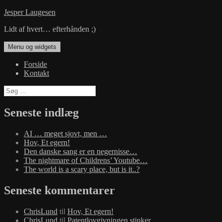
Hop
Jesper Laugesen
til
Lidt af hvert… efterhånden ;)
indhold
Menu og widgets
Forside
Kontakt
Søg
efter:
Seneste indlæg
AI … meget sjovt, men …
Hov, Et egern!
Den danske sang er en negernisse…
The nightmare of Childrens’ Youtube…
The world is a scary place, but is it..?
Seneste kommentarer
ChrisLund
til
Hov, Et egern!
ChrisLund
til
Patentlovgivningen stinker…