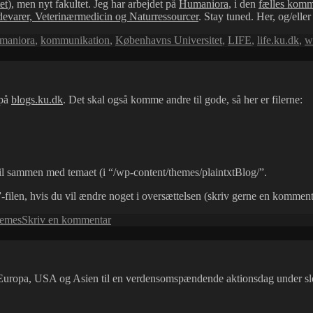
et
), men nyt fakultet. Jeg har arbejdet på
Humaniora
, i den
fælles komm
devarer, Veterinærmedicin og Naturressourcer
. Stay tuned. Her, og/elle
maniora
,
kommunikation
,
Københavns Universitet
,
LIFE
,
life.ku.dk
,
w
 på
blogs.ku.dk
. Det skal også komme andre til gode, så her er filerne:
il sammen med temaet (i “/wp-content/themes/plaintxtBlog/”.
”-filen, hvis du vil ændre noget i oversættelsen (skriv gerne en kommentar
til
hemes
Skriv en kommentar
plaintxtBlog
4.6.1
på
dansk
i Europa, USA og Asien til en verdensomspændende aktionsdag under sl