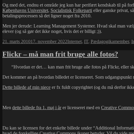
Og med det, endnu et område jeg kun har perifært kendskab til på for
Københavns Universitet
,
Socialistisk Folkeparti
eller ganske privat, så
betalingsprocessen så det ligner noget fra 2010.
Men jer derude: Learning Management Systemer. Hvad skal man vælge?
elever (og så gør det ikke noget, hvis det er billigt ;)).
Udgivet
Kategorier
Tags
21. marts 2010
17. november 2022
Internet
,
IT
,
Pædagogik
amember
,
I
i
Flickr – må man frit bruge alle fotos?
“Hvordan er det… kan man frit bruge alle fotos på Flickr, eller 
Det kommer an på hvordan billedet er licenseret. Som udgangspunk
Dette billede af min niece
er fx fuldt copyrightet (og du må derfor ikke
Men
dette billede fra 1. maj i år
er licenseret med en
Creative Commo
Du kan se licensen for det enkelte billede under “Additional Informatio
hvad de forskellige Creative Commons ikoner betyder. Vil du vide m