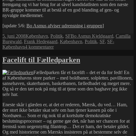
fremgang og vi har brug for at såvel kandidatlisten som den næste
BR-gruppe kommer til at bestå af en god blanding af gen- og
nyvalgte medlemmer.
[update 5/6:
Bo Asmus afviser udrensning i gruppen
]
Udgivet
Kategorier
Tags
5. juni 2008
København
,
Politik
,
SF
Bo Asmus Kjeldgaard
,
Camilla
i
Burgwald
,
Frank Hedegaard
,
København
,
Politik
,
SF
,
SF-
til
København
4 kommentarer
Oprydning
på
Facelift til Fælledparken
Rådhuset
Fælledparken får et facelift – det er da for fedt! En
af Københavns store parker – med boldbaner, solpletter, pavillionen,
sansehaven, skaterbanen, basketbanen, fælledbadet og meget mere.
Og så er den tæt nok på mig til at tjene som den baghave jeg ikke
selv har.
Eneste skår i glæden er, at det er rederen, Mærsk, du ved… Ham,
der stort ikke betaler skat selv om han tjener kassen på olie i
Nordsøen… Som er rig nok til at kortslutte demokratiske
beslutningsprocesser – og gerne gør det, når han ser chancen for at
fremstå som uegennyttig filantrop… Det er ham, der betaler gildet.
Og med historierne om Mærsks insisteren på at bestemme selv de