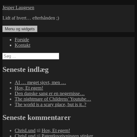
Hop
Jesper Laugesen
til
Lidt af hvert… efterhånden ;)
indhold
Menu og widgets
Forside
Kontakt
Søg
efter:
Seneste indlæg
AI … meget sjovt, men …
Hov, Et egern!
Den danske sang er en negernisse…
The nightmare of Childrens’ Youtube…
The world is a scary place, but is it..?
Seneste kommentarer
ChrisLund
til
Hov, Et egern!
ChrisLund
til
Patentlovgivningen stinker…