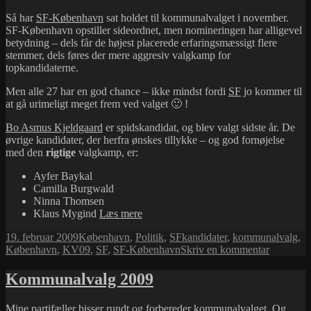
København
Så har
SF-København
sat holdet til kommunalvalget i november.
SF-København opstiller sideordnet, men nomineringen har alligevel
betydning – dels får de højest placerede erfaringsmæssigt flere
stemmer, dels føres der mere aggresiv valgkamp for
topkandidaterne.
Men alle 27 har en god chance – ikke mindst fordi
SF
jo kommer til
at gå urimeligt meget frem ved valget 🙂 !
Bo Asmus Kjeldgaard
er spidskandidat, og blev valgt sidste år. De
øvrige kandidater, der herfra ønskes tillykke – og god fornøjelse
med den
rigtige
valgkamp, er:
Ayfer Baykal
Camilla Burgwald
Ninna Thomsen
SF-
Klaus Mygind
Læs mere
Københavns
Udgivet
Kategorier
Tags
19. februar 2009
København
,
Politik
,
SF
kandidater
,
kommunalvalg
,
kandidater
i
til
København
,
KV09
,
SF
,
SF-København
Skriv en kommentar
klar
SF-
Københa
Kommunalvalg 2009
kandidate
klar
Mine partifæller bisser rundt og forbereder kommunalvalget. Og