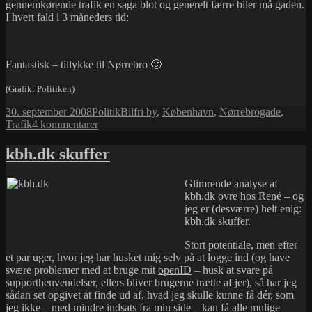
gennemkørende trafik en saga blot og generelt færre biler må gaden.
I hvert fald i 3 måneders tid:
Fantastisk – tillykke til Nørrebro 🙂
(Grafik:
Politiken
)
Udgivet
Kategorier
Tags
30. september 2008
Politik
Bilfri by
,
København
,
Nørrebrogade
,
i
til
Trafik
4 kommentarer
Tillykke
til
kbh.dk skuffer
Nørrebro!
Glimrende analyse af
kbh.dk
ovre
hos René
– og
jeg er (desværre) helt enig:
kbh.dk skuffer.
Stort potentiale, men efter
et par uger, hvor jeg har husket mig selv på at logge ind (og have
svære problemer med at bruge mit
openID
– husk at svare på
supporthenvendelser, ellers bliver brugerne trætte af jer), så har jeg
sådan set opgivet at finde ud af, hvad jeg skulle kunne få dér, som
jeg ikke – med mindre indsats fra min side – kan få alle mulige