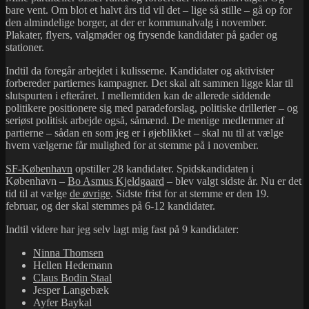
bare vent. Om blot et halvt års tid vil det – lige så stille – gå op for
den almindelige borger, at der er kommunalvalg i november.
Plakater, flyers, valgmøder og frysende kandidater på gader og
stationer.
Indtil da foregår arbejdet i kulisserne. Kandidater og aktivister
forbereder partiernes kampagner. Det skal alt sammen ligge klar til
slutspurten i efteråret. I mellemtiden kan de allerede siddende
politikere positionere sig med paradeforslag, politiske drillerier – og
seriøst politisk arbejde også, såmænd. De menige medlemmer af
partierne – sådan en som jeg er i øjeblikket – skal nu til at vælge
hvem vælgerne får mulighed for at stemme på i november.
SF-København
opstiller 28 kandidater. Spidskandidaten i
København –
Bo Asmus Kjeldgaard
– blev valgt sidste år. Nu er det
tid til at vælge
de øvrige
. Sidste frist for at stemme er den 19.
februar, og der skal stemmes på 6-12 kandidater.
Indtil videre har jeg selv lagt mig fast på 9 kandidater:
Ninna Thomsen
Hellen Hedemann
Claus Bodin Staal
Jesper Langebæk
Ayfer Baykal