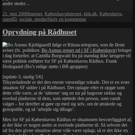
andre steder…
Udgivet
Kategorier
Tags
21. juni 2008
Internet
,
København
Internet
,
kbh.dk
,
København
,
i
til
openID
,
sociale_medier
Skriv en kommentar
kbh.dk
skuffer
Oprydning på Rådhuset
I følge et Ritzau-telegram, som de fleste
aviser (fx. politiken:
Bo Asmus renser ud i SF i København
) bringer
i dag fortæller, at Camilla Burgwald fra på mandag ikke længere vil
være politisk ordfører for SF på Københavns Rådhus. Frank
Hedegaard (Bo’s enlige støtte i BR-gruppen)
[update-3, stadig 5/6]
Tilsyneladende er det den eneste væsentlige rokade. Det er en svær
situation SF sidder i på Rådhuset. Det oplagte efter et opgør som
dette ville være, at de ‘taberne’ røg en tur på bagerste række og
overlod pladserne til dem, som støttede den person, som vandt
valget – for derefter at gøre op med sig selv, om de ønskede og
genopstille, og så ‘arbejde sig tilbage’.
Men for SF på Københavns Rådhus er situationen besværliggjort af,
at der ikke
er
nogen andre at overlade pladserne til. Så selvom det
ud fra den givne situation alene ville være oplagt, så er det ikke en