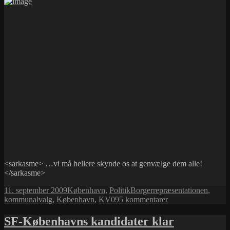
<sarkasme> …vi må hellere skynde os at genvælge dem alle!
</sarkasme>
Udgivet
Kategorier
Tags
11. september 2009
København
,
Politik
Borgerrepræsentationen
,
i
til
kommunalvalg
,
København
,
KV09
5 kommentarer
Selvfede
polikere
SF-Københavns kandidater klar
i