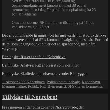
Ved valget i 2005 fik Ritt Bjerregaard og
Socialdemokraterne et kanonvalg med 38 pct. af
stemmerne, men i dag får partiet kun opbakning fra 23
pct. af vælgerne.
Omvendt stormer SF frem fra en tilslutning på 11 pct.
ved sidste valg til 26 pct.
Det er opmuntrende læsning – og får mig
næsten
til at fortryde ikke
at kunne være en del af SF’s kommunalvalgkamp næste år. For med
de tal som udgangspunkt bliver det en spændende, men hård
valgkamp!
Berlingske: Ritt er i frit fald i København
Berlingske: Analyse: Ritt er presset som aldrig før
Berlingske: Skuffede københavnere vender Ritt ryggen
Udgivet
Kategorier
Tags
1. oktober 2008
København
,
Politik
kommunalvalg
,
København
,
i
til
Meningsmåling
,
Politik
,
Ritt_Bjerregaard
,
SF
Skriv en kommentar
SF
stør
Tillykke til Nørrebro!
i
Køb
Fra i morgen er der bilfri zoner på Nørrebrogade; den