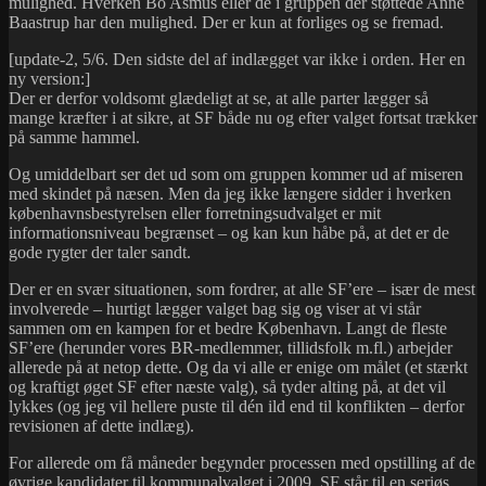
mulighed. Hverken Bo Asmus eller de i gruppen der støttede Anne
Baastrup har den mulighed. Der er kun at forliges og se fremad.
[update-2, 5/6. Den sidste del af indlægget var ikke i orden. Her en
ny version:]
Der er derfor voldsomt glædeligt at se, at alle parter lægger så
mange kræfter i at sikre, at SF både nu og efter valget fortsat trækker
på samme hammel.
Og umiddelbart ser det ud som om gruppen kommer ud af miseren
med skindet på næsen. Men da jeg ikke længere sidder i hverken
københavnsbestyrelsen eller forretningsudvalget er mit
informationsniveau begrænset – og kan kun håbe på, at det er de
gode rygter der taler sandt.
Der er en svær situationen, som fordrer, at alle SF’ere – især de mest
involverede – hurtigt lægger valget bag sig og viser at vi står
sammen om en kampen for et bedre København. Langt de fleste
SF’ere (herunder vores BR-medlemmer, tillidsfolk m.fl.) arbejder
allerede på at netop dette. Og da vi alle er enige om målet (et stærkt
og kraftigt øget SF efter næste valg), så tyder alting på, at det vil
lykkes (og jeg vil hellere puste til dén ild end til konflikten – derfor
revisionen af dette indlæg).
For allerede om få måneder begynder processen med opstilling af de
øvrige kandidater til kommunalvalget i 2009. SF står til en seriøs