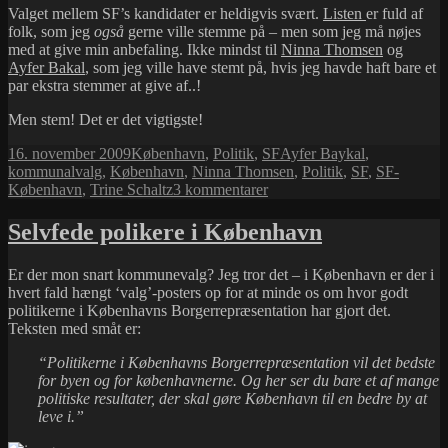
Valget mellem SF’s kandidater er heldigvis svært.
Listen
er fuld af
folk, som jeg
også
gerne ville stemme på – men som jeg må nøjes
med at give min anbefaling. Ikke mindst til
Ninna Thomsen
og
Ayfer Bakal
, som jeg ville have stemt på, hvis jeg havde haft bare et
par ekstra stemmer at give af..!
Men stem! Det er det vigtigste!
Udgivet
Kategorier
Tags
16. november 2009
København
,
Politik
,
SF
Ayfer Baykal
,
i
kommunalvalg
,
København
,
Ninna Thomsen
,
Politik
,
SF
,
SF-
til
København
,
Trine Schaltz
3 kommentarer
Kommunalvalg
2009
Selvfede polikere i København
–
husk
Er der mon snart kommunevalg? Jeg tror det – i København er der i
at
hvert fald hængt ‘valg’-posters op for at minde os om hvor godt
stemme!
politikerne i Københavns Borgerrepræsentation har gjort det.
Teksten med småt er:
“Politikerne i Københavns Borgerrepræsentation vil det bedste
for byen og for københavnerne. Og her ser du bare et af mange
politiske resultater, der skal gøre København til en bedre by at
leve i.”