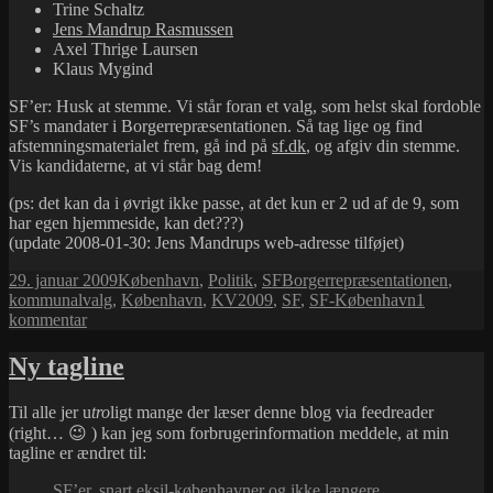
Trine Schaltz
Jens Mandrup Rasmussen
Axel Thrige Laursen
Klaus Mygind
SF’er: Husk at stemme. Vi står foran et valg, som helst skal fordoble
SF’s mandater i Borgerrepræsentationen. Så tag lige og find
afstemningsmaterialet frem, gå ind på
sf.dk
, og afgiv din stemme.
Vis kandidaterne, at vi står bag dem!
(ps: det kan da i øvrigt ikke passe, at det kun er 2 ud af de 9, som
har egen hjemmeside, kan det???)
(update 2008-01-30: Jens Mandrups web-adresse tilføjet)
Udgivet
Kategorier
Tags
29. januar 2009
København
,
Politik
,
SF
Borgerrepræsentationen
,
i
kommunalvalg
,
København
,
KV2009
,
SF
,
SF-København
1
til
kommentar
Kommunalvalg
2009
Ny tagline
Til alle jer u
tro
ligt mange der læser denne blog via feedreader
(right… 😉 ) kan jeg som forbrugerinformation meddele, at min
tagline er ændret til:
SF’er, snart eksil-københavner og ikke længere