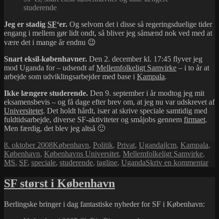
studerende
Jeg er stadig
SF
‘er.
Og selvom det i disse så regeringsduelige tider
engang i mellem gør lidt ondt, så bliver jeg såmænd nok ved med at
være det i mange år endnu 😉
Snart eksil-københavner.
Den 2. december kl. 17:45 flyver jeg
mod Uganda for – udsendt af
Mellemfolkeligt Samvirke
– i to år at
arbejde som udviklingsarbejder med base i
Kampala
.
Ikke længere studerende.
Den 9. september i år modtog jeg mit
eksamensbevis – og få dage efter brev om, at jeg nu var udskrevet af
Universitetet
. Det holdt hårdt, især at skrive speciale samtidig med
fuldtidsarbejde, diverse SF-aktiviteter og småjobs gennem
firmaet
.
Men færdig, det blev jeg altså 🙂
Udgivet
Kategorier
Tags
8. oktober 2008
København
,
Politik
,
Privat
,
Uganda
jlcm
,
Kampala
,
i
København
,
Københavns Universitet
,
Mellemfolkeligt Samvirke
,
til
MS
,
SF
,
speciale
,
studerende
,
tagline
,
Uganda
Skriv en kommentar
Ny
tag
SF størst i København
Berlingske bringer i dag fantastiske nyheder for SF i København: