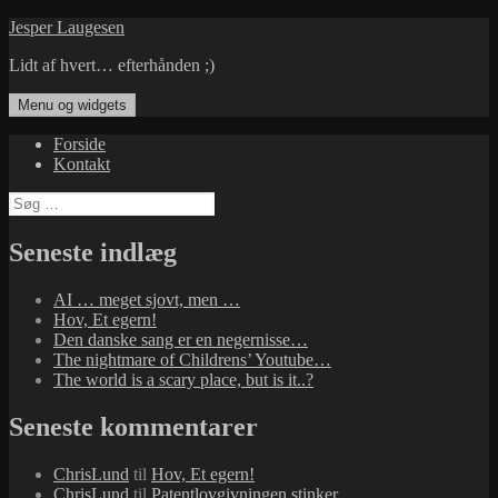
Hop
Jesper Laugesen
til
Lidt af hvert… efterhånden ;)
indhold
Menu og widgets
Forside
Kontakt
Søg
efter:
Seneste indlæg
AI … meget sjovt, men …
Hov, Et egern!
Den danske sang er en negernisse…
The nightmare of Childrens’ Youtube…
The world is a scary place, but is it..?
Seneste kommentarer
ChrisLund
til
Hov, Et egern!
ChrisLund
til
Patentlovgivningen stinker…