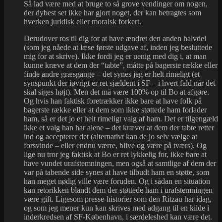
Så lad være med at bruge to så grove vendinger om nogen,
der dybest set ikke har gjort noget, der kan betragtes som
hverken juridisk eller moralsk forkert.
Derudover ros til dig for at have ændret den anden halvdel
(som jeg nåede at læse første udgave af, inden jeg besluttede
mig for at skrive). Ikke fordi jeg er uenig med dig i, at man
kunne kræve at dem der “tabte”, måtte på bagerste række eller
finde andre græsgange – det synes jeg er helt rimeligt (et
synspunkt der iøvrigt er ret sjældent i SF – i hvert fald når det
skal siges højt). Men det må være 100% op til Bo at afgøre.
Og hvis han faktisk foretrækker ikke bare at have folk på
bagerste række eller at dem som ikke støttede ham forlader
ham, så er det jo et helt rimeligt valg af ham. Det er tilgengæld
ikke et valg han har alene – det kræver at dem der tabte retter
ind og accepterer det (alternativt kan de jo selv vælge at
forsvinde – eller endnu værre, blive og være på tværs). Og
lige nu tror jeg faktisk at Bo er ret lykkelig for, ikke bare at
have vundet urafstemningen, men også at samtlige af dem der
var på tabende side synes at have tilbudt ham en støtte, som
han meget nødig ville være foruden. Og i sådan en situation
kan retorikken blandt dem der støttede ham i urafstemningen
være gift. Ligesom presse-historier som den Ritzau har idag,
og som jeg mener kun kan skrives med adgang til en kilde i
inderkredsen af SF-København, i særdeleshed kan være det.