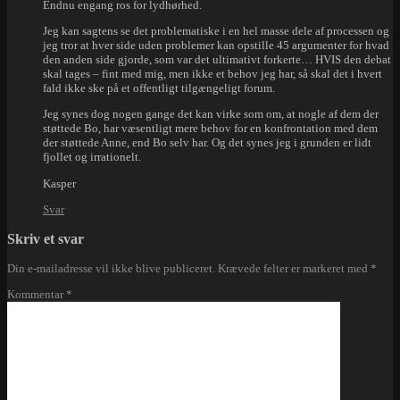
Endnu engang ros for lydhørhed.
Jeg kan sagtens se det problematiske i en hel masse dele af processen og
jeg tror at hver side uden problemer kan opstille 45 argumenter for hvad
den anden side gjorde, som var det ultimativt forkerte… HVIS den debat
skal tages – fint med mig, men ikke et behov jeg har, så skal det i hvert
fald ikke ske på et offentligt tilgængeligt forum.
Jeg synes dog nogen gange det kan virke som om, at nogle af dem der
støttede Bo, har væsentligt mere behov for en konfrontation med dem
der støttede Anne, end Bo selv har. Og det synes jeg i grunden er lidt
fjollet og irrationelt.
Kasper
Svar
Skriv et svar
Din e-mailadresse vil ikke blive publiceret.
Krævede felter er markeret med
*
Kommentar
*