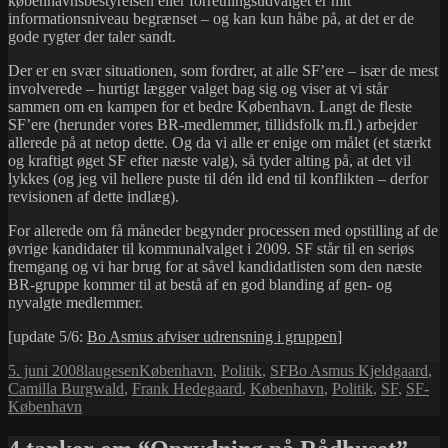
københavnsbestyrelsen eller forretningsudvalget er mit
informationsniveau begrænset – og kan kun håbe på, at det er de
gode rygter der taler sandt.
Der er en svær situationen, som fordrer, at alle SF’ere – især de mest
involverede – hurtigt lægger valget bag sig og viser at vi står
sammen om en kampen for et bedre København. Langt de fleste
SF’ere (herunder vores BR-medlemmer, tillidsfolk m.fl.) arbejder
allerede på at netop dette. Og da vi alle er enige om målet (et stærkt
og kraftigt øget SF efter næste valg), så tyder alting på, at det vil
lykkes (og jeg vil hellere puste til dén ild end til konflikten – derfor
revisionen af dette indlæg).
For allerede om få måneder begynder processen med opstilling af de
øvrige kandidater til kommunalvalget i 2009. SF står til en seriøs
fremgang og vi har brug for at såvel kandidatlisten som den næste
BR-gruppe kommer til at bestå af en god blanding af gen- og
nyvalgte medlemmer.
[update 5/6:
Bo Asmus afviser udrensning i gruppen
]
Udgivet
Forfatter
Kategorier
Tags
5. juni 2008
laugesen
København
,
Politik
,
SF
Bo Asmus Kjeldgaard
,
i
Camilla Burgwald
,
Frank Hedegaard
,
København
,
Politik
,
SF
,
SF-
København