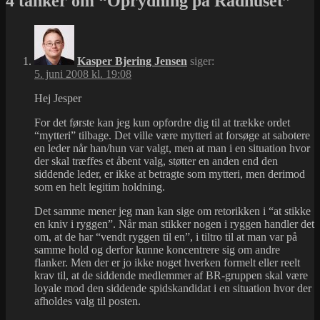
4 tanker om “Oprydning på Rådhuset”
Kasper Bjering Jensen
siger:
5. juni 2008 kl. 19:08
Hej Jesper
For det første kan jeg kun opfordre dig til at trække ordet
“mytteri” tilbage. Det ville være mytteri at forsøge at sabotere
en leder når han/hun var valgt, men at man i en situation hvor
der skal træffes et åbent valg, støtter en anden end den
siddende leder, er ikke at betragte som mytteri, men derimod
som en helt legitim holdning.
Det samme mener jeg man kan sige om retorikken i “at stikke
en kniv i ryggen”. Når man stikker nogen i ryggen handler det
om, at de har “vendt ryggen til en”, i tiltro til at man var på
samme hold og derfor kunne koncentrere sig om andre
flanker. Men der er jo ikke noget hverken formelt eller reelt
krav til, at de siddende medlemmer af BR-gruppen skal være
loyale mod den siddende spidskandidat i en situation hvor der
afholdes valg til posten.