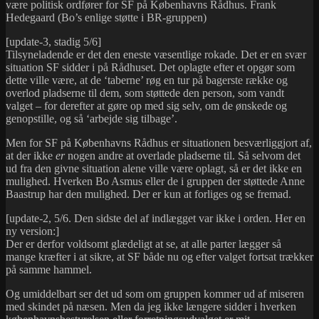
være politisk ordfører for SF på Københavns Rådhus. Frank
Hedegaard (Bo’s enlige støtte i BR-gruppen)
[update-3, stadig 5/6]
Tilsyneladende er det den eneste væsentlige rokade. Det er en svær
situation SF sidder i på Rådhuset. Det oplagte efter et opgør som
dette ville være, at de ‘taberne’ røg en tur på bagerste række og
overlod pladserne til dem, som støttede den person, som vandt
valget – for derefter at gøre op med sig selv, om de ønskede og
genopstille, og så ‘arbejde sig tilbage’.
Men for SF på Københavns Rådhus er situationen besværliggjort af,
at der ikke
er
nogen andre at overlade pladserne til. Så selvom det
ud fra den givne situation alene ville være oplagt, så er det ikke en
mulighed. Hverken Bo Asmus eller de i gruppen der støttede Anne
Baastrup har den mulighed. Der er kun at forliges og se fremad.
[update-2, 5/6. Den sidste del af indlægget var ikke i orden. Her en
ny version:]
Der er derfor voldsomt glædeligt at se, at alle parter lægger så
mange kræfter i at sikre, at SF både nu og efter valget fortsat trækker
på samme hammel.
Og umiddelbart ser det ud som om gruppen kommer ud af miseren
med skindet på næsen. Men da jeg ikke længere sidder i hverken