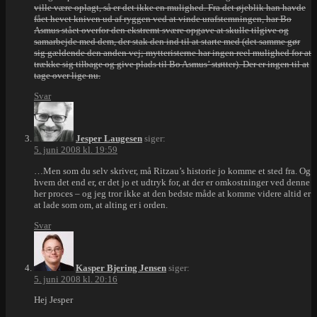
ville være oplagt, så er det ikke en mulighed. Fra det øjeblik han havde
fået hevet kniven ud af ryggen ved at vinde urafstemningen, har Bo
Asmus stået overfor den ekstremt svære opgave at skulle tilgive og
samarbejde med dem, der stak den ind til at starte med (det samme gør
sig gældende den anden vej; mytteristerne har ingen reel mulighed for at
trække sig tilbage og give plads til Bo Asmus’ støtter). Der er ingen til at
tage over lige nu.
Svar
Jesper Laugesen
siger:
5. juni 2008 kl. 19:59
…Men som du selv skriver, må Ritzau’s historie jo komme et sted fra. Og
hvem det end er, er det jo et udtryk for, at der er omkostninger ved denne
her proces – og jeg tror ikke at den bedste måde at komme videre altid er
at lade som om, at alting er i orden.
Svar
Kasper Bjering Jensen
siger:
5. juni 2008 kl. 20:16
Hej Jesper