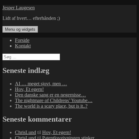
Hop
Jesper Laugesen
til
Lidt af hvert… efterhånden ;)
indhold
Menu og widgets
Forside
Kontakt
Søg
efter:
Seneste indlæg
AI … meget sjovt, men …
Hov, Et egern!
Den danske sang er en negernisse…
The nightmare of Childrens’ Youtube…
The world is a scary place, but is it..?
Seneste kommentarer
ChrisLund
til
Hov, Et egern!
ChrisLund
til
Patentlovgivningen stinker…