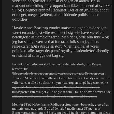
siddende borgmester. Politisk er sagen en anden. En så
markant udmelding fra gruppen kan ikke andet end at svække
SF og Borgmesteren på Rådhuset. Der er en grund til, at det
er meget, meget sjældent, at en siddende politisk leder
udfordres.
Havde Anne Baastrup vundet urafstemningen havde sagen
været en anden; så ville resultatet i sig selv have været en
berettigelse af udmeldingerne. Men det gjorde hun ikke – og
jeg har stadig svært ved at forstå, at folk som jeg ellers
respekterer højt satsede så stort. Vi er heldige, at vores
politikere alle ‘tager det pænt’ og tilsyneladende/forhåbentlig
er i stand til at lægge det bag sig.
For dokumentationens skyld er her de slettede afsnit, som Kasper
refererer til:
Tilsyneladende er det den eneste væsentlige rokade. Det er en svær
situation SF sidder i på Rådhuset. Det oplagte efter et mislykket mytteri
ville være, at alle de politiske mytterister røg en tur på bagerste række
og henslæbe et år eller to med ingen eller de mindst interessante
tillidsposter. Efter valget ville nogle af dem – hvis de havde bevist at de
alligevel var til at stole på – måske blive taget til nåde igen…
Men for SF på Københavns Rådhus er situationen besværliggjort af, at
mytteristerne udgjorde 5 ud af de i alt 7 medlemmer SF pt. har af
Borgerrepræsentationen. Så selvom det ud fra den givne situation alene