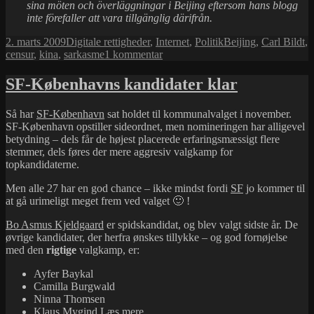
sina möten och överläggningar i Beijing eftersom hans blogg
inte förefaller att vara tillgänglig därifrån.
Udgivet
Kategorier
Tags
2. marts 2009
Digitale rettigheder
,
Internet
,
Politik
Beijing
,
Carl Bildt
,
i
til
censur
,
kina
,
sarkasme
1 kommentar
Dagens
sarkastiske
SF-Københavns kandidater klar
kommentar
Så har
SF-København
sat holdet til kommunalvalget i november.
SF-København opstiller sideordnet, men nomineringen har alligevel
betydning – dels får de højest placerede erfaringsmæssigt flere
stemmer, dels føres der mere aggresiv valgkamp for
topkandidaterne.
Men alle 27 har en god chance – ikke mindst fordi
SF
jo kommer til
at gå urimeligt meget frem ved valget 🙂 !
Bo Asmus Kjeldgaard
er spidskandidat, og blev valgt sidste år. De
øvrige kandidater, der herfra ønskes tillykke – og god fornøjelse
med den
rigtige
valgkamp, er:
Ayfer Baykal
Camilla Burgwald
Ninna Thomsen
SF-
Klaus Mygind
Læs mere