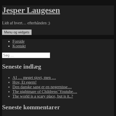
Hop
Jesper Laugesen
til
indhold
Lidt af hvert… efterhånden ;)
Menu og widgets
Forside
Kontakt
Søg
efter:
Seneste indlæg
AI … meget sjovt, men …
Hov, Et egern!
Den danske sang er en negernisse…
The nightmare of Childrens’ Youtube…
The world is a scary place, but is it..?
Seneste kommentarer