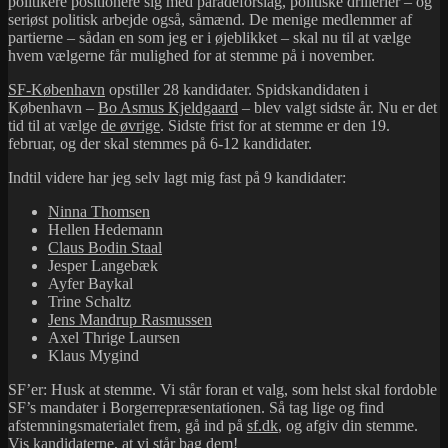
politikere positionere sig med paradeforslag, politiske drillerier – og
seriøst politisk arbejde også, såmænd. De menige medlemmer af
partierne – sådan en som jeg er i øjeblikket – skal nu til at vælge
hvem vælgerne får mulighed for at stemme på i november.
SF-København
opstiller 28 kandidater. Spidskandidaten i
København –
Bo Asmus Kjeldgaard
– blev valgt sidste år. Nu er det
tid til at vælge
de øvrige
. Sidste frist for at stemme er den 19.
februar, og der skal stemmes på 6-12 kandidater.
Indtil videre har jeg selv lagt mig fast på 9 kandidater:
Ninna Thomsen
Hellen Hedemann
Claus Bodin Staal
Jesper Langebæk
Ayfer Baykal
Trine Schaltz
Jens Mandrup Rasmussen
Axel Thrige Laursen
Klaus Mygind
SF’er: Husk at stemme. Vi står foran et valg, som helst skal fordoble
SF’s mandater i Borgerrepræsentationen. Så tag lige og find
afstemningsmaterialet frem, gå ind på
sf.dk
, og afgiv din stemme.
Vis kandidaterne, at vi står bag dem!