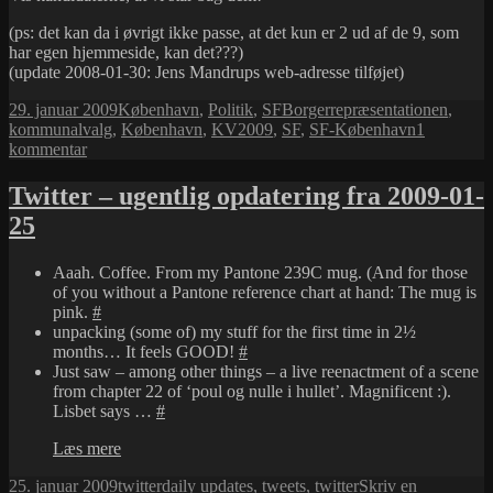
(ps: det kan da i øvrigt ikke passe, at det kun er 2 ud af de 9, som
har egen hjemmeside, kan det???)
(update 2008-01-30: Jens Mandrups web-adresse tilføjet)
Udgivet
Kategorier
Tags
29. januar 2009
København
,
Politik
,
SF
Borgerrepræsentationen
,
i
kommunalvalg
,
København
,
KV2009
,
SF
,
SF-København
1
til
kommentar
Kommunalvalg
2009
Twitter – ugentlig opdatering fra 2009-01-
25
Aaah. Coffee. From my Pantone 239C mug. (And for those
of you without a Pantone reference chart at hand: The mug is
pink.
#
unpacking (some of) my stuff for the first time in 2½
months… It feels GOOD!
#
Just saw – among other things – a live reenactment of a scene
from chapter 22 of ‘poul og nulle i hullet’. Magnificent :).
Lisbet says …
#
Twitter
Læs mere
–
Udgivet
Kategorier
Tags
25. januar 2009
twitter
daily updates
,
tweets
,
twitter
Skriv en
ugentlig