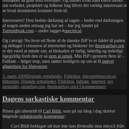
retsmøder så godt som overstået. Og uanset hvad man ellers mener
om websitet, projektet og folkene bag bliver det vældig interessant at
se hvad dommeren kommer frem til.
Interesseret? Den bedste dækning af sagen – bedre end dækningen
af nogen anden retssag jeg har set – har jeg fundet på
Torrentfreak.com
– under tagget #
spectrical
.
Og i øvrigt: Nu hvor ed fleste af de danske ISP’er er faldet til patten
og deltager i censuren af internettet og blokerer for
thepiratebay.org
er det værd at minde om, at blokaden er farlig, latterlig og inderligt
ligegyldig fordi den er så
nem at omgå
. Min ISP i gennem flere år –
Fullrate – følger trop, men støtter heldigvis op om at få
prøvet
afgørelsen for Højesteret
.
Udgivet
Kategorier
Tags
3. marts 2009
Digitale rettigheder
,
Fildeling
,
Internet
#spectrical
,
i
bittorrent
,
Digitale rettigheder
,
Fildeling
,
fullrate
,
Internet
,
net
til
neutrality
,
piratebay.org
,
thepiratebay.org
13 kommentarer
The
Pirate
Dagens sarkastiske kommentar
Bay
–
Prisen går ubestridt til
Carl Bildt
, som på sin blog i dag skriver
retsdækning
følgende
redaktionelle kommentar
:
Carl Bildt beklagar att han inte kan förmedla sina intryck från