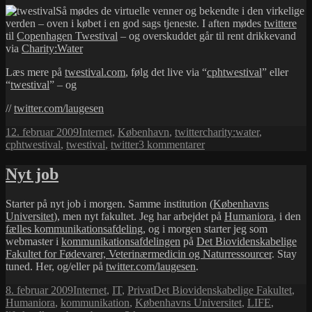
Så mødes de virtuelle venner og bekendte i den virkelige
verden – oven i købet i en god sags tjeneste. I aften mødes
twittere
til
Copenhagen Twestival
– og overskuddet går til rent drikkevand
via
Charity:Water
Læs mere på
twestival.com
, følg det live via “
cphtwestival
” eller
“
twestival
” – og
//
twitter.com/laugesen
Udgivet
Kategorier
Tags
12. februar 2009
Internet
,
København
,
twitter
charity:water
,
i
til
cphtwestival
,
twestival
,
twitter
3 kommentarer
Twestival
Nyt job
Starter på nyt job i morgen. Samme institution (
Københavns
Universitet
), men nyt fakultet. Jeg har arbejdet på
Humaniora
, i den
fælles kommunikationsafdeling
, og i morgen starter jeg som
webmaster i
kommunikationsafdelingen
på
Det Biovidenskabelige
Fakultet for Fødevarer, Veterinærmedicin og Naturressourcer
. Stay
tuned. Her, og/eller på
twitter.com/laugesen
.
Udgivet
Kategorier
Tags
8. februar 2009
Internet
,
IT
,
Privat
Det Biovidenskabelige Fakultet
,
i
Humaniora
,
kommunikation
,
Københavns Universitet
,
LIFE
,