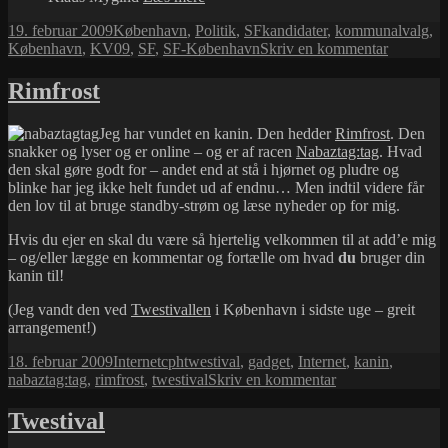
Københavns
Udgivet
Kategorier
Tags
19. februar 2009
København
,
Politik
,
SF
kandidater
,
kommunalvalg
,
kandidater
i
til
København
,
KV09
,
SF
,
SF-København
Skriv en kommentar
klar
SF-
Københa
Rimfrost
kandidate
klar
Jeg har vundet en kanin. Den hedder
Rimfrost
. Den
snakker og lyser og er online – og er af racen
Nabaztag:tag
. Hvad
den skal gøre godt for – andet end at stå i hjørnet og pludre og
blinke har jeg ikke helt fundet ud af endnu… Men indtil videre får
den lov til at bruge standby-strøm og læse nyheder op for mig.
Hvis du ejer en skal du være så hjertelig velkommen til at add’e mig
– og/eller lægge en kommentar og fortælle om hvad
du
bruger din
kanin til!
(Jeg vandt den ved
Twestivallen
i København i sidste uge – greit
arrangement!)
Udgivet
Kategorier
Tags
18. februar 2009
Internet
cphtwestival
,
gadget
,
Internet
,
kanin
,
i
til
nabaztag:tag
,
rimfrost
,
twestival
Skriv en kommentar
Rimfrost
Twestival