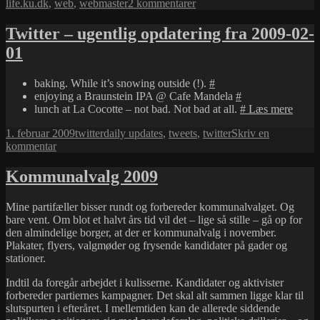
til
life.ku.dk
,
web
,
webmaster
2 kommentarer
Nyt
job
Twitter – ugentlig opdatering fra 2009-02-
01
baking. While it’s snowing outside (!).
#
enjoying a Braunstein IPA @ Cafe Mandela
#
Twitte
lunch at La Cocotte – not bad. Not bad at all.
#
Læs mere
–
Udgivet
Kategorier
Tags
1. februar 2009
twitter
daily updates
,
tweets
,
twitter
Skriv en
ugentl
i
til
kommentar
opdat
Twitter
fra
–
2009-
Kommunalvalg 2009
ugentlig
02-
opdatering
01
Mine partifæller bisser rundt og forbereder kommunalvalget. Og
fra
bare vent. Om blot et halvt års tid vil det – lige så stille – gå op for
2009-
den almindelige borger, at der er kommunalvalg i november.
02-
Plakater, flyers, valgmøder og frysende kandidater på gader og
01
stationer.
Indtil da foregår arbejdet i kulisserne. Kandidater og aktivister
forbereder partiernes kampagner. Det skal alt sammen ligge klar til
slutspurten i efteråret. I mellemtiden kan de allerede siddende