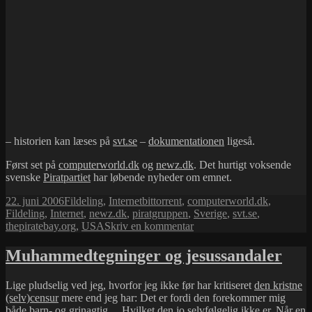
– historien kan læses på
svt.se
–
dokumentationen
ligeså.
Først set på
computerworld.dk
og
newz.dk
. Det hurtigt voksende
svenske
Piratpartiet
har løbende nyheder om emnet.
Udgivet
Kategorier
Tags
22. juni 2006
Fildeling
,
Internet
bittorrent
,
computerworld.dk
,
i
Fildeling
,
Internet
,
newz.dk
,
piratgruppen
,
Sverige
,
svt.se
,
til
thepiratebay.org
,
USA
Skriv en kommentar
USA
truede
Muhammedtegninger og jesussandaler
Sverige
med
Lige pludselig ved jeg, hvorfor jeg ikke før har kritiseret
den kristne
handelssanktioner
(selv)censur
mere end jeg har: Det er fordi den forekommer mig
både barn- og grinagtig… Hvilket den jo selvfølgelig ikke er. Når en