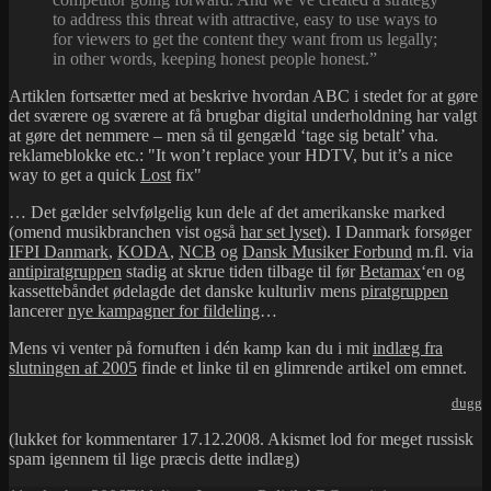
to address this threat with attractive, easy to use ways to
for viewers to get the content they want from us legally;
in other words, keeping honest people honest.”
Artiklen fortsætter med at beskrive hvordan ABC i stedet for at gøre
det sværere og sværere at få brugbar digital underholdning har valgt
at gøre det nemmere – men så til gengæld ‘tage sig betalt’ vha.
reklameblokke etc.:
It won’t replace your HDTV, but it’s a nice
way to get a quick
Lost
fix
… Det gælder selvfølgelig kun dele af det amerikanske marked
(omend musikbranchen vist også
har set lyset
). I Danmark forsøger
IFPI Danmark
,
KODA
,
NCB
og
Dansk Musiker Forbund
m.fl. via
antipiratgruppen
stadig at skrue tiden tilbage til før
Betamax
‘en og
kassettebåndet ødelagde det danske kulturliv mens
piratgruppen
lancerer
nye kampagner for fildeling
…
Mens vi venter på fornuften i dén kamp kan du i mit
indlæg fra
slutningen af 2005
finde et linke til en glimrende artikel om emnet.
dugg
(lukket for kommentarer 17.12.2008. Akismet lod for meget russisk
spam igennem til lige præcis dette indlæg)