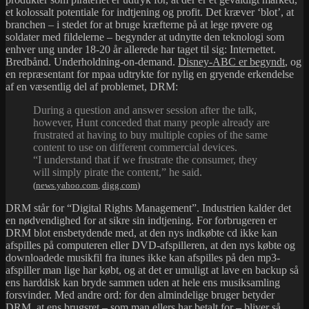
et kolossalt potentiale for indtjening og profit. Det kræver ‘blot’, at
branchen – i stedet for at bruge kræfterne på at lege røvere og
soldater med fildelerne – begynder at udnytte den teknologi som
enhver ung under 18-20 år allerede har taget til sig: Internettet.
Bredbånd. Underholdning-on-demand.
Disney-ABC er begyndt
, og
en repræsentant for mpaa udtrykte for nylig en gryende erkendelse
af en væsentlig del af problemet, DRM:
During a question and answer session after the talk,
however, Hunt conceded that many people already are
frustrated at having to buy multiple copies of the same
content to use on different commercial devices.
“I understand that if we frustrate the consumer, they
will simply pirate the content,” he said.
(
news.yahoo.com
,
digg.com
)
DRM står for “Digital Rights Management”. Industrien kalder det
en nødvendighed for at sikre sin indtjening. For forbrugeren er
DRM blot ensbetydende med, at den nys indkøbte cd ikke kan
afspilles på computeren eller DVD-afspilleren, at den nys købte og
downloadede musikfil fra itunes ikke kan afspilles på den mp3-
afspiller man lige har købt, og at det er umuligt at lave en backup så
ens harddisk kan bryde sammen uden at hele ens musiksamling
forsvinder. Med andre ord: for den almindelige bruger betyder
DRM, at ens brugsret – som man ellers har betalt for – bliver så