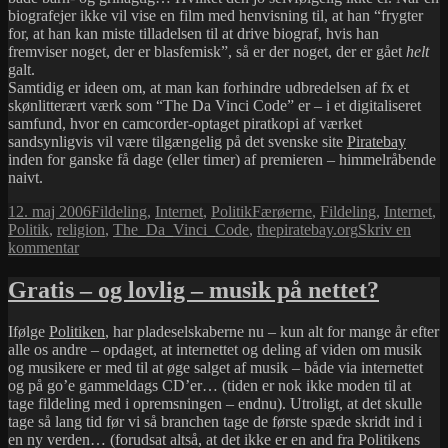
biografejer ikke vil vise en film med henvisning til, at han “frygter
for, at han kan miste tilladelsen til at drive biograf, hvis han
fremviser noget, der er blasfemisk”, så er der noget, der er gået
helt
galt.
Samtidig er ideen om, at man kan forhindre udbredelsen af fx et
skønlitterært værk som “The Da Vinci Code” er – i et digitaliseret
samfund, hvor en camcorder-optaget piratkopi af værket
sandsynligvis vil være tilgængelig på det svenske site
Piratebay
inden for ganske få dage (eller timer) af premieren – himmelråbende
naivt.
Udgivet
Kategorier
Tags
12. maj 2006
Fildeling
,
Internet
,
Politik
Færøerne
,
Fildeling
,
Internet
,
i
Politik
,
religion
,
The_Da_Vinci_Code
,
thepiratebay.org
Skriv en
til
kommentar
Muhammedtegninger
og
Gratis – og lovlig – musik på nettet?
jesussandaler
Ifølge
Politiken
, har pladeselskaberne nu – kun alt for mange år efter
alle os andre – opdaget, at internettet og deling af viden om musik
og musikere er med til at øge salget af musik – både via internettet
og på go’e gammeldags CD’er… (tiden er nok ikke moden til at
tage fildeling med i opremsningen – endnu). Utroligt, at det skulle
tage så lang tid før vi så branchen tage de første spæde skridt ind i
en ny verden… (forudsat altså, at det ikke er en and fra Politikens