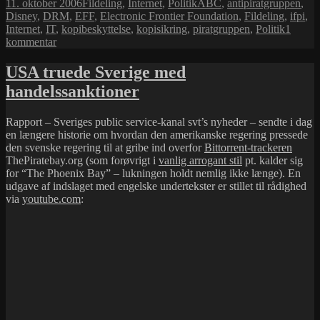
Udgivet
Kategorier
Tags
11. oktober 2006
Fildeling
,
Internet
,
Politik
ABC
,
antipiratgruppen
,
i
Disney
,
DRM
,
EFF
,
Electronic Frontier Foundation
,
Fildeling
,
ifpi
,
Internet
,
IT
,
kopibeskyttelse
,
kopisikring
,
piratgruppen
,
Politik
1
til
kommentar
Disney:
fildeling
USA truede Sverige med
og
handelssanktioner
pirateri
er
en
Rapport – Sveriges public service-kanal svt’s nyheder – sendte i dag
forretningsmodel
en længere historie om hvordan den amerikanske regering pressede
(!)
den svenske regering til at gribe ind overfor
Bittorrent-trackeren
ThePiratebay.org (som forøvrigt i
vanlig arrogant stil
pt. kalder sig
for “The Phoenix Bay” – lukningen holdt nemlig ikke længe). En
udgave af indslaget med engelske undertekster er stillet til rådighed
via
youtube.com
: