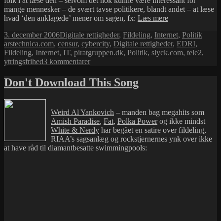
folk i at læse den – selvom det nok kunne være interessant for
mange mennesker – de svært tavse politikere, blandt andet – at læse
Censuren
hvad ‘den anklagede’ mener om sagen, fx:
Læs mere
af
Udgivet
Kategorier
Tags
3. december 2006
Digitale rettigheder
,
Fildeling
,
Internet
,
Politik
allofmp3.com
i
arstechnica.com
,
censur
,
cybercity
,
Digitale rettigheder
,
EDRI
,
Fildeling
,
Internet
,
IT
,
piratgruppen.dk
,
Politik
,
slyck.com
,
tele2
,
til
ytringsfrihed
3 kommentarer
Censuren
af
Don't Download This Song
allofmp3.com
Weird Al Yankovich
– manden bag megahits som
Amish Paradise
,
Fat
,
Polka Power
og ikke mindst
White & Nerdy
har begået en satire over fildeling,
RIAA’s sagsanlæg og rockstjernernes ynk over ikke
at have råd til diamantbesatte swimmingpools: