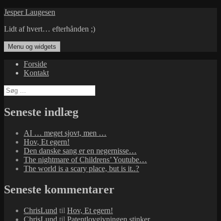
Hop
Jesper Laugesen
til
Lidt af hvert… efterhånden ;)
indhold
Menu og widgets
Forside
Kontakt
Søg
efter:
Seneste indlæg
AI … meget sjovt, men …
Hov, Et egern!
Den danske sang er en negernisse…
The nightmare of Childrens’ Youtube…
The world is a scary place, but is it..?
Seneste kommentarer
ChrisLund
til
Hov, Et egern!
ChrisLund
til
Patentlovgivningen stinker…