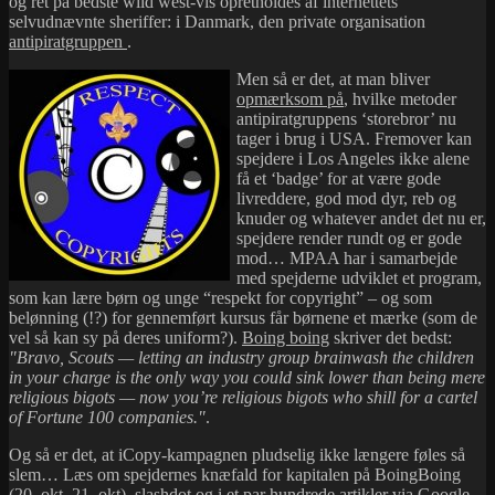
og ret på bedste wild west-vis opretholdes af internettets
selvudnævnte sheriffer: i Danmark, den private organisation
antipiratgruppen
.
Men så er det, at man bliver
opmærksom på
, hvilke metoder
antipiratgruppens ‘storebror’ nu
tager i brug i USA. Fremover kan
spejdere i Los Angeles ikke alene
få et ‘badge’ for at være gode
livreddere, god mod dyr, reb og
knuder og whatever andet det nu er,
spejdere render rundt og er gode
mod… MPAA har i samarbejde
med spejderne udviklet et program,
som kan lære børn og unge “respekt for copyright” – og som
belønning (!?) for gennemført kursus får børnene et mærke (som de
vel så kan sy på deres uniform?).
Boing boing
skriver det bedst:
Bravo, Scouts — letting an industry group brainwash the children
in your charge is the only way you could sink lower than being mere
religious bigots — now you’re religious bigots who shill for a cartel
of Fortune 100 companies.
.
Og så er det, at iCopy-kampagnen pludselig ikke længere føles så
slem… Læs om spejdernes knæfald for kapitalen på BoingBoing
(
20. okt
,
21. okt
),
slashdot
og i
et par hundrede artikler via Google