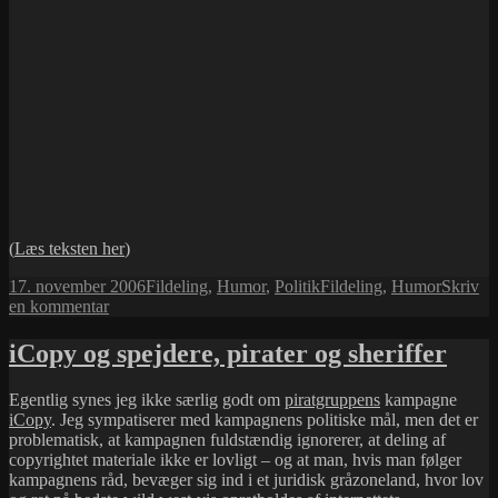
(
Læs teksten her
)
Udgivet
Kategorier
Tags
17. november 2006
Fildeling
,
Humor
,
Politik
Fildeling
,
Humor
Skriv
i
til
en kommentar
Don't
Download
iCopy og spejdere, pirater og sheriffer
This
Song
Egentlig synes jeg ikke særlig godt om
piratgruppens
kampagne
iCopy
. Jeg sympatiserer med kampagnens politiske mål, men det er
problematisk, at kampagnen fuldstændig ignorerer, at deling af
copyrightet materiale ikke er lovligt – og at man, hvis man følger
kampagnens råd, bevæger sig ind i et juridisk gråzoneland, hvor lov