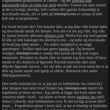
Fogedrettens godkendelse af censur – og det
knæfald som
Azureus!?
internetudbydere på stribe har gjort
derefter. Uanset om man mener,
at det er lovligt, ulovligt, helt i orden eller ganske forkasteligt at
downloade musik, der er købt på
Allofmp3.com
er censur af sitet
helt ude af proportioner.
For hvad betyder det? Det betyder ikke, at jeg ikke ville kunne købe
og downloade musik fra firmaet, hvis det var det jeg ville. Jeg ville
fx. kunne benytte adressen
alltunes.com
. Herfra kan jeg med ganske
få klik se hele kataloget fra allofmp3.com – og købe og downloade
alt hvad jeg måtte ønske… En anden mulighed er at omgå
spærringen – hvilket også kan gøres
ganske let
. Og bemærk
venligst:
Allofmp3.com
er
stadig
ikke kendt ulovlig ved nogen
retsinstans. Hverken en dansk eller en russisk (og hvis man
vil
have
musik er der dusinvis af lignende Russisk-baserede sites som
tilbyder lignende service – for slet ikke at tale om hvor nemt det er at
dele og hente musik ved hjælp af eMule, Bittorrent eller andre
fildelingsnetværk).
Den reelle konsekvens er, at jeg (på en forbindelse via cybercity)
ikke længere kan læse hvad firmaet bag
Allofmp3.com
mener om
legaliteten af deres service. Jeg nåede at kigge ind forbi siden før
censuren trådte i kraft – og nåede at hente deres
juridiske faq
(pdf)
inden Cybercity skar forbindelsen over. Er det lovligt at hoste dén?
hmm… Fogedretten mener i hvert fald, at det er rimeligt at forhindre