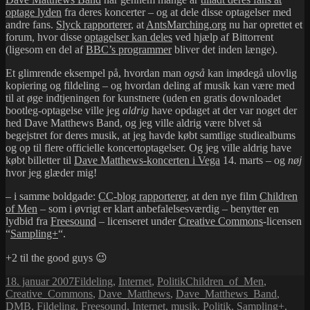
optage lyden
fra deres koncerter – og at dele disse optagelser med
andre fans.
Slyck rapporterer
, at
AntsMarching.org
nu har oprettet et
forum, hvor disse
optagelser kan deles
ved hjælp af Bittorrent
(ligesom en del af
BBC’s programmer
bliver det inden længe).
Et glimrende eksempel på, hvordan man
også
kan imødegå ulovlig
kopiering og fildeling – og hvordan deling af musik kan være med
til at øge indtjeningen for kunstnere (uden en gratis downloadet
bootleg-optagelse ville jeg
aldrig
have opdaget at der var noget der
hed Dave Matthews Band, og jeg ville aldrig være blvet så
begejstret for deres musik, at jeg havde købt samtlige studiealbums
og op til flere officielle koncertoptagelser. Og jeg ville aldrig have
købt billetter til
Dave Matthews-koncerten i Vega
14. marts – og
nøj
hvor jeg glæder mig!
– i samme boldgade:
CC-blog rapporterer
, at den nye film
Children
of Men
– som i øvrigt er klart anbefalelsesværdig – benytter en
lydbid fra
Freesound
– licenseret under
Creative Commons
-licensen
“
Sampling+
“.
+2 til the good guys 😉
Udgivet
Kategorier
Tags
18. januar 2007
Fildeling
,
Internet
,
Politik
Children_of_Men
,
i
Creative_Commons
,
Dave_Matthews
,
Dave_Matthews_Band
,
DMB
,
Fildeling
,
Freesound
,
Internet
,
musik
,
Politik
,
Sampling+
,