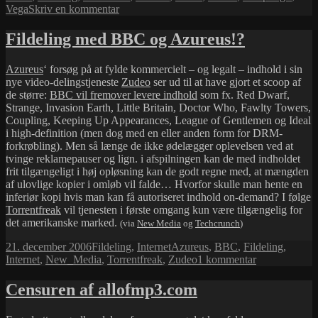
til
Vega
Skriv en kommentar
Dave
Matthews
Fildeling med BBC og Azureus!?
Band
–
Azureus
‘ forsøg på at fylde kommercielt – og legalt – indhold i sin
hørt,
nye video-delingstjeneste
Zudeo
ser ud til at have gjort et scoop af
delt
de større:
BBC vil fremover levere indhold
som fx. Red Dwarf,
og
Strange, Invasion Earth, Little Britain, Doctor Who, Fawlty Towers,
købt
Coupling, Keeping Up Appearances, League of Gentlemen og Ideal
i high-definition (men dog med en eller anden form for DRM-
forkrøbling). Men så længe de ikke ødelægger oplevelsen ved at
tvinge reklamepauser og lign. i afspilningen kan de med indholdet
frit tilgængeligt i høj opløsning kan de godt regne med, at mængden
af ulovlige kopier i omløb vil falde… Hvorfor skulle man hente en
inferiør kopi hvis man kan få autoriseret indhold on-demand? I følge
Torrentfreak
vil tjenesten i første omgang kun være tilgængelig for
det amerikanske marked.
(via
New Media
og
Techcrunch
)
Udgivet
Kategorier
Tags
21. december 2006
Fildeling
,
Internet
Azureus
,
BBC
,
Fildeling
,
i
til
Internet
,
New_Media
,
Torrentfreak
,
Zudeo
1 kommentar
Fildeling
med
Censuren af allofmp3.com
BBC
og