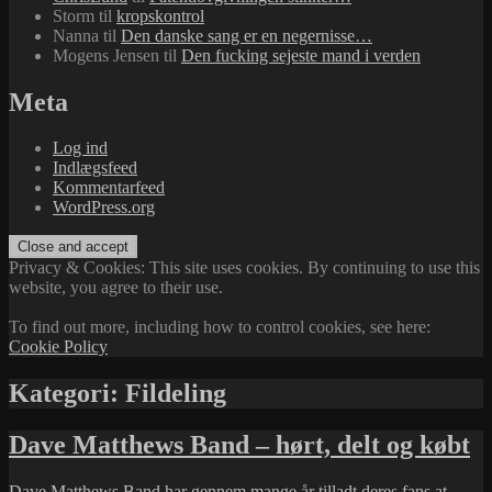
Storm
til
kropskontrol
Nanna
til
Den danske sang er en negernisse…
Mogens Jensen
til
Den fucking sejeste mand i verden
Meta
Log ind
Indlægsfeed
Kommentarfeed
WordPress.org
Privacy & Cookies: This site uses cookies. By continuing to use this
website, you agree to their use.
To find out more, including how to control cookies, see here:
Cookie Policy
Kategori:
Fildeling
Dave Matthews Band – hørt, delt og købt
Dave Matthews Band
har gennem mange år
tilladt deres fans at