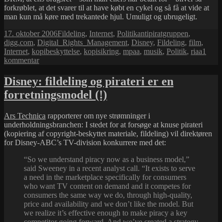
forkrøblet, at det svarer til at have købt en cykel og så få at vide at
man kun må køre med trekantede hjul. Umuligt og ubrugeligt.
Udgivet
Kategorier
Tags
17. oktober 2006
Fildeling
,
Internet
,
Politik
antipiratgruppen
,
i
digg.com
,
Digital_Rights_Management
,
Disney
,
Fildeling
,
film
,
Internet
,
kopibeskyttelse
,
kopisikring
,
mpaa
,
musik
,
Politik
,
riaa
1
til
kommentar
Hvad
mon
Disney: fildeling og pirateri er en
virker
forretningsmodel (!)
bedst:
8.000
sagsanlæg
Ars Technica
rapporterer om nye strømninger i
eller
underholdningsbranchen: I stedet for at forsøge at knuse pirateri
lidt
(kopiering af copyright-beskyttet materiale, fildeling) vil direktøren
selvransagelse?
for Disney-ABC’s TV-division konkurrere med det:
“So we understand piracy now as a business model,”
said Sweeney in a recent analyst call. “It exists to serve
a need in the marketplace specifically for consumers
who want TV content on demand and it competes for
consumers the same way we do, through high-quality,
price and availability and we don’t like the model. But
we realize it’s effective enough to make piracy a key
competitor going forward. And we’ve created a strategy