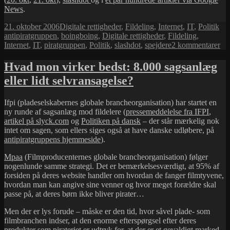
News
.
Udgivet
Kategorier
Ta
21. oktober 2006
Digitale rettigheder
,
Fildeling
,
Internet
,
IT
,
Politik
i
antipiratgruppen
,
boingboing
,
Digitale rettigheder
,
Fildeling
,
til
Internet
,
IT
,
piratgruppen
,
Politik
,
slashdot
,
spejdere
2 kommentarer
iC
og
Hvad mon virker bedst: 8.000 sagsanlæg
spe
eller lidt selvransagelse?
pir
og
she
Ifpi (pladeselskabernes globale brancheorganisation) har startet en
ny runde af sagsanlæg mod fildelere (
pressemeddelelse fra IFPI
,
artikel på slyck.com
og
Politiken på dansk
– der står mærkelig nok
intet om sagen, som ellers siges også at have danske udløbere, på
antipiratgruppens hjemmeside
).
Mpaa
(Filmproducenternes globale brancheorganisation) følger
nogenlunde samme strategi. Det er bemærkelsesværdigt, at 95% af
forsiden på deres website handler om hvordan de fanger filmtyvene,
hvordan man kan angive sine venner og hvor meget forældre skal
passe på, at deres børn ikke bliver pirater…
Men der er lys forude – måske er den tid, hvor såvel plade- som
filmbranchen indser, at den enorme efterspørgsel efter deres
produkter som pirateriet er udtryk for, at der er et gevaldigt marked,