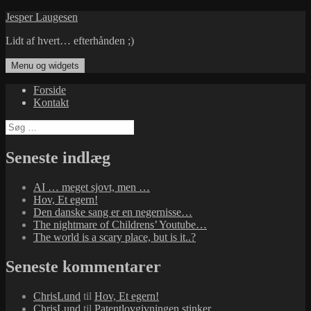
Hop
Jesper Laugesen
til
Lidt af hvert… efterhånden ;)
indhold
Menu og widgets
Forside
Kontakt
Søg
efter:
Seneste indlæg
AI … meget sjovt, men …
Hov, Et egern!
Den danske sang er en negernisse…
The nightmare of Childrens’ Youtube…
The world is a scary place, but is it..?
Seneste kommentarer
ChrisLund
til
Hov, Et egern!
ChrisLund
til
Patentlovgivningen stinker…