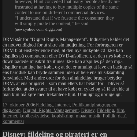
however, Hunt conceded that many people already are
frustrated at having to buy multiple copies of the same
content to use on different commercial devices.
“I understand that if we frustrate the consumer, they
will simply pirate the content,” he said.
(
news.yahoo.com
,
digg.com
)
DRM står for “Digital Rights Management”. Industrien kalder det
en nødvendighed for at sikre sin indtjening. For forbrugeren er
DRM blot ensbetydende med, at den nys indkøbte cd ikke kan
afspilles på computeren eller DVD-afspilleren, at den nys købte og
downloadede musikfil fra itunes ikke kan afspilles på den mp3-
afspiller man lige har købt, og at det er umuligt at lave en backup så
ens harddisk kan bryde sammen uden at hele ens musiksamling
forsvinder. Med andre ord: for den almindelige bruger betyder
DRM, at ens brugsret – som man ellers har betalt for – bliver så
forkrøblet, at det svarer til at have købt en cykel og så få at vide at
man kun må køre med trekantede hjul. Umuligt og ubrugeligt.
Udgivet
Kategorier
Tags
17. oktober 2006
Fildeling
,
Internet
,
Politik
antipiratgruppen
,
i
digg.com
,
Digital_Rights_Management
,
Disney
,
Fildeling
,
film
,
Internet
,
kopibeskyttelse
,
kopisikring
,
mpaa
,
musik
,
Politik
,
riaa
1
til
kommentar
Hvad
mon
Disney: fildeling og pirateri er en