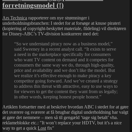
virker
forretningsmodel (!)
bedst:
8.000
sagsanlæg
Ars Technica
rapporterer om nye strømninger i
eller
underholdningsbranchen: I stedet for at forsøge at knuse pirateri
lidt
(kopiering af copyright-beskyttet materiale, fildeling) vil direktøren
selvransagelse?
for Disney-ABC’s TV-division konkurrere med det:
“So we understand piracy now as a business model,”
said Sweeney in a recent analyst call. “It exists to serve
a need in the marketplace specifically for consumers
who want TV content on demand and it competes for
consumers the same way we do, through high-quality,
price and availability and we don’t like the model. But
we realize it’s effective enough to make piracy a key
competitor going forward. And we’ve created a strategy
to address this threat with attractive, easy to use ways to
for viewers to get the content they want from us legally;
in other words, keeping honest people honest.”
Artiklen fortsætter med at beskrive hvordan ABC i stedet for at gøre
det sværere og sværere at få brugbar digital underholdning har valgt
at gøre det nemmere – men så til gengæld ‘tage sig betalt’ vha.
reklameblokke etc.:
It won’t replace your HDTV, but it’s a nice
way to get a quick
Lost
fix