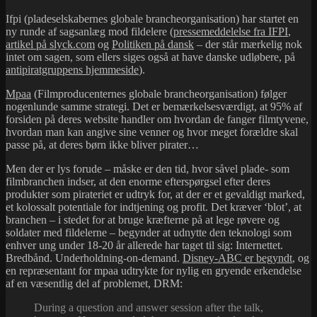
Ifpi (pladeselskabernes globale brancheorganisation) har startet en
ny runde af sagsanlæg mod fildelere (
pressemeddelelse fra IFPI
,
artikel på slyck.com
og
Politiken på dansk
– der står mærkelig nok
intet om sagen, som ellers siges også at have danske udløbere, på
antipiratgruppens hjemmeside
).
Mpaa
(Filmproducenternes globale brancheorganisation) følger
nogenlunde samme strategi. Det er bemærkelsesværdigt, at 95% af
forsiden på deres website handler om hvordan de fanger filmtyvene,
hvordan man kan angive sine venner og hvor meget forældre skal
passe på, at deres børn ikke bliver pirater…
Men der er lys forude – måske er den tid, hvor såvel plade- som
filmbranchen indser, at den enorme efterspørgsel efter deres
produkter som pirateriet er udtryk for, at der er et gevaldigt marked,
et kolossalt potentiale for indtjening og profit. Det kræver ‘blot’, at
branchen – i stedet for at bruge kræfterne på at lege røvere og
soldater med fildelerne – begynder at udnytte den teknologi som
enhver ung under 18-20 år allerede har taget til sig: Internettet.
Bredbånd. Underholdning-on-demand.
Disney-ABC er begyndt
, og
en repræsentant for mpaa udtrykte for nylig en gryende erkendelse
af en væsentlig del af problemet, DRM:
During a question and answer session after the talk,