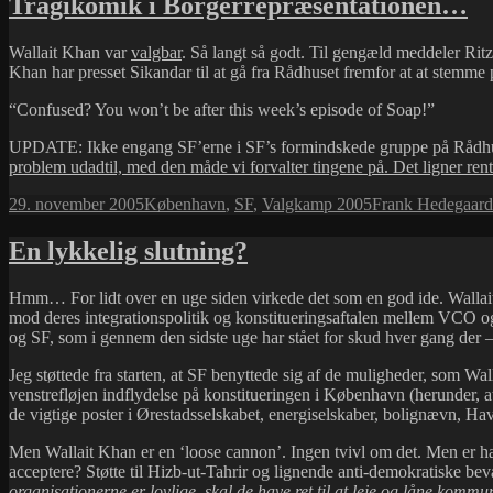
Tragikomik i Borgerrepræsentationen…
Wallait Khan var
valgbar
. Så langt så godt. Til gengæld meddeler Rit
Khan har presset Sikandar til at gå fra Rådhuset fremfor at at stem
“Confused? You won’t be after this week’s episode of Soap!”
UPDATE: Ikke engang SF’erne i SF’s formindskede gruppe på Rådhuse
problem udadtil, med den måde vi forvalter tingene på. Det ligner ren
Udgivet
Kategorier
Tags
29. november 2005
København
,
SF
,
Valgkamp 2005
Frank Hedegaard
i
En lykkelig slutning?
Hmm… For lidt over en uge siden virkede det som en god ide. Wallait
mod deres integrationspolitik og konstitueringsaftalen mellem VCO og 
og SF, som i gennem den sidste uge har stået for skud hver gang der – 
Jeg støttede fra starten, at SF benyttede sig af de muligheder, som Wal
venstrefløjen indflydelse på konstitueringen i København (herunder,
de vigtige poster i Ørestadsselskabet, energiselskaber, bolignævn, Havne
Men Wallait Khan er en ‘loose cannon’. Ingen tvivl om det. Men er ha
acceptere? Støtte til Hizb-ut-Tahrir og lignende anti-demokratiske bevæ
organisationerne er lovlige, skal de have ret til at leje og låne komm