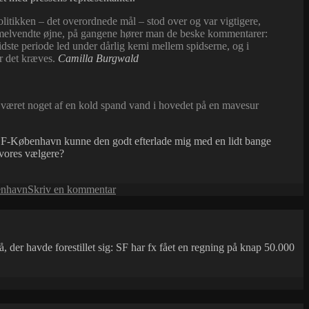
politikken – det overordnede mål – stod over og var vigtigere,
immelvendte øjne, på gangene hører man de beske kommentarer:
idste periode led under dårlig kemi mellem spidserne, og i
or det kræves.
Camilla Burgwald
har været noget af en kold spand vand i hovedet på en mavesur
i SF-København kunne den godt efterlade mig med en lidt bange
 vores vælgere?
til
nhavn
Skriv en kommentar
En
ung,
uerfaren
politikers
få, der havde forestillet sig: SF har fx fået en regning på knap 50.000
bekendelser…