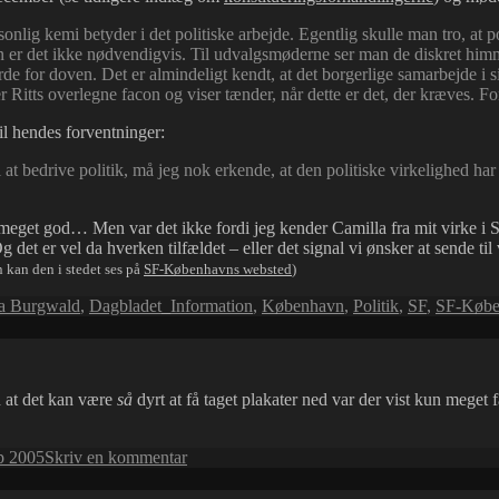
2006
onlig kemi betyder i det politiske arbejde. Egentlig skulle man tro, at 
an er det ikke nødvendigvis. Til udvalgsmøderne ser man de diskret h
de for doven. Det er almindeligt kendt, at det borgerlige samarbejde i s
Ritts overlegne facon og viser tænder, når dette er det, der kræves. F
il hendes forventninger:
l at bedrive politik, må jeg nok erkende, at den politiske virkelighed 
k meget god… Men var det ikke fordi jeg kender Camilla fra mit virke 
et er vel da hverken tilfældet – eller det signal vi ønsker at sende til
 kan den i stedet ses på
SF-Københavns websted
)
a Burgwald
,
Dagbladet_Information
,
København
,
Politik
,
SF
,
SF-Købe
 at det kan være
så
dyrt at få taget plakater ned var der vist kun meget 
til
p 2005
Skriv en kommentar
Plakater
for