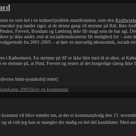
5
ard
(Resultatet)
ke som en som led i en kulturel/politisk manifestation, som den
Kraftwerk
sker jeg møder siger, at de denne gang vil stemme på Ritt. Ikke fordi 
at Pinden, Frevert, Bondam og Lønborg ikke får magt som de har agt. Det
 sikrer jo ikke andet, end at socialdemokraterne får mulighed for – som d
algperiode fra 2001-2005 – at føre en ansvarlig økonomisk, socialt ret
res i København. En stemme på SF er ikke blot med til at sikre, at Kø
en stemme på, at Pind, Frevert og resten af det borgerlige slæng ikke f
diverse html-syntaksfejl rettet]
til
Valgkamp 2005
Skriv en kommentar
SF,
Bo
Asmus
Kjeldgaard
le konstant vil blive mindet om, at der er kommunalvalg den 15. novembe
og
Ritt
r – og så vidt jeg kan se mangler der stadig en hel del kandidater. Me
Bjerregaard