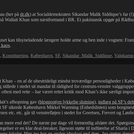
386.575
kr…
zau (her på
dr.dk
) at Socialdemokraten Sikandar Malik Siddique’s far (!),
me på Wallait Khan som næstformand i BR. Et pakistansk opgør på Rådhu
t kan tilsyneladende længere holde arme og ben inde i vognen: Fran
t kaos
.
,
Konstituering
,
København
,
SF
,
Sikandar_Malik_Siddique
,
Valgkamp
 Khan – en af de ubestrideligt mindst troværdige personligheder i Købe
stillede i stedet sit mandat til rådighed for centrum-venstre valggrup
oftest med rette – har været rettet kritik mod Khan’s ikke særligt impon
lait’s afhopning gav (
blogpost(en lykkelig slutning
),
indlæg på SF’s de
 at SF sikrede København Mikkel Warming (Enhedslisten) som borgmeste
n etc. etc. går til venstrefløjen i stedet for Geertsen, Frevert og Lønbor
n mere end det? De næste par dage vil formentlig afsløre det. Spørgsmå
gelser er en klar deal-breaker, ligesom støtte til indførelse af Sharia i
unens lokaler. Men jeg har en anden ideologi end dem. Jeg støtter demokr