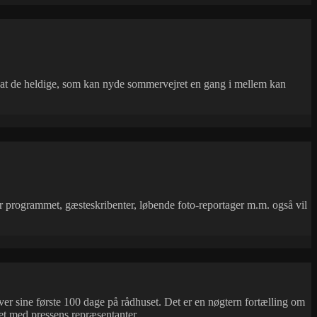
t, at de heldige, som kan nyde sommervejret en gang i mellem kan
 programmet, gæsteskribenter, løbende foto-reportager m.m. også vil
ver sine første 100 dage på rådhuset. Det er en nøgtern fortælling om
t med pressens repræsentanter.