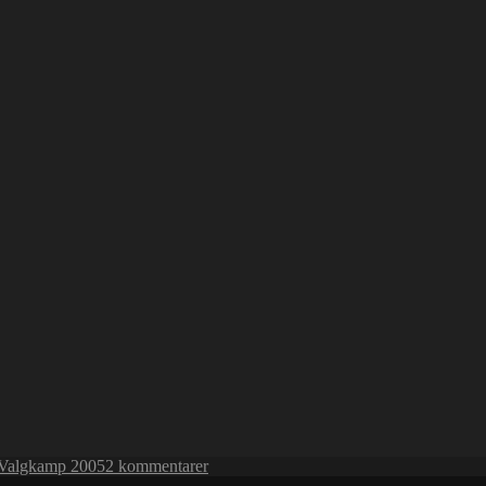
til
Valgkamp 2005
2 kommentarer
Resultatet-