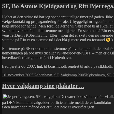
SF, Bo Asmus Kjeldgaard og Ritt Bjerrega
I løbet af den sidste tid har jeg spenderet utallige timer på gaden. Ik
vælgerkontakt og propagandering for øje. Uhyggeligt mange af de menne
begejstrede for hende. Men fordi de gerne vil være med til at sikre, 
svært at overtale folk til at stemme med hjertet: En stemme på Ritt er
venstrefløjen i København… Eller – som det er sket i den nuværende v
stemme på Ritt er en stemme ud i det blå (i mere end en forstand
).
En stemme på SF er derimod en stemme på hvilken politik der skal fø
udmeldingen på
boasmus.dk
eller
Jyllandsposten/KBH)
– men er også 
hovedkræfter har gennemført i København.
[redigeret 27/6-2007; link til boasmus.dk ændret til arkiv på sfkbh.dk, 
Udgivet
Kategorier
Tags
10. november 2005
København
,
SF
,
Valgkamp 2005
København
,
SF
,
i
Hver valgkamp sine plakater…
Det varer ikke så længe før vi al
på
DR’s kommunalvalgssider
uofficielle liste meldt deres kandidatu
i den halvanden måned der er til det hele er overstået igen.