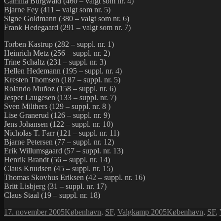
Camilla Burgwald (460 – valgt som nr. 4)
Bjarne Fey (411 – valgt som nr. 5)
Signe Goldmann (380 – valgt som nr. 6)
Frank Hedegaard (291 – valgt som nr. 7)
Torben Kastrup (282 – suppl. nr. 1)
Heinrich Metz (256 – suppl. nr. 2)
Trine Schaltz (231 – suppl. nr. 3)
Hellen Hedemann (195 – suppl. nr. 4)
Kresten Thomsen (187 – suppl. nr. 5)
Rolando Muñoz (158 – suppl. nr. 6)
Jesper Laugesen (133 – suppl. nr. 7)
Sven Milthers (129 – suppl. nr. 8 )
Lise Granerud (126 – suppl. nr. 9)
Jens Johansen (122 – suppl. nr. 10)
Nicholas T. Farr (121 – suppl. nr. 11)
Bjarne Petersen (77 – suppl. nr. 12)
Erik Willumsgaard (57 – suppl. nr. 13)
Henrik Brandt (56 – suppl. nr. 14)
Claus Knudsen (45 – suppl. nr. 15)
Thomas Skovhus Eriksen (42 – suppl. nr. 16)
Britt Lisbjerg (31 – suppl. nr. 17)
Claus Staal (19 – suppl. nr. 18)
Udgivet
Kategorier
Tags
17. november 2005
København
,
SF
,
Valgkamp 2005
København
,
SF
,
i