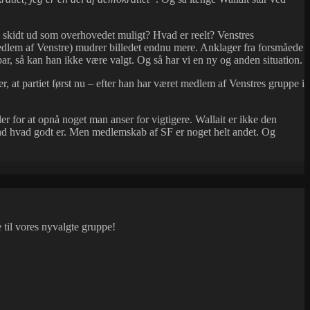
så skidt ud som overhovedet muligt? Hvad er reelt? Venstres
lem af Venstre) mudrer billedet endnu mere. Anklager fra forsmåede
gbar, så kan han ikke være valgt. Og så har vi en ny og anden situation.
 at partiet først nu – efter han har været medlem af Venstres gruppe i
ler for at opnå noget man anser for vigtigere. Wallait er ikke den
 end hvad godt er. Men medlemskab af SF er noget helt andet. Og
 til vores nyvalgte gruppe!