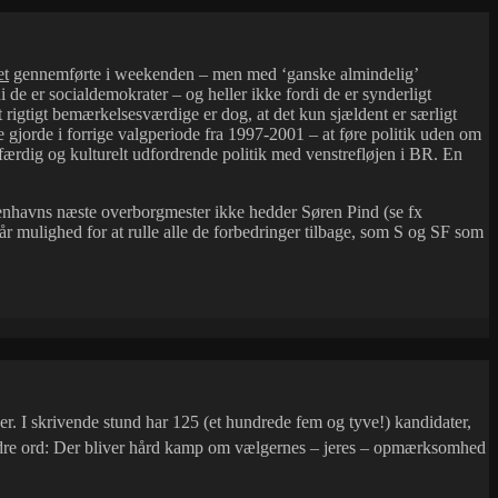
et
gennemførte i weekenden – men med ‘ganske almindelig’
de er socialdemokrater – og heller ikke fordi de er synderligt
 rigtigt bemærkelsesværdige er dog, at det kun sjældent er særligt
e gjorde i forrige valgperiode fra 1997-2001 – at føre politik uden om
færdig og kulturelt udfordrende politik med venstrefløjen i BR. En
benhavns næste overborgmester ikke hedder Søren Pind (se fx
år mulighed for at rulle alle de forbedringer tilbage, som S og SF som
r. I skrivende stund har 125 (et hundrede fem og tyve!) kandidater,
d andre ord: Der bliver hård kamp om vælgernes – jeres – opmærksomhed