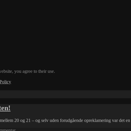
ebsite, you agree to their use.
Policy
ten!
mellem 20 og 21 – og selv uden forudgående opreklamering var det en
til
ommentar