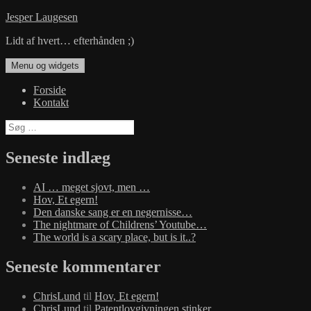
Hop
Jesper Laugesen
til
Lidt af hvert… efterhånden ;)
indhold
Menu og widgets
Forside
Kontakt
Søg
efter:
Seneste indlæg
AI … meget sjovt, men …
Hov, Et egern!
Den danske sang er en negernisse…
The nightmare of Childrens’ Youtube…
The world is a scary place, but is it..?
Seneste kommentarer
ChrisLund
til
Hov, Et egern!
ChrisLund
til
Patentlovgivningen stinker…