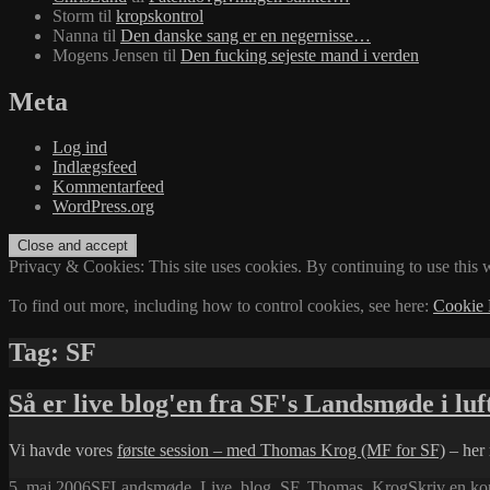
Storm
til
kropskontrol
Nanna
til
Den danske sang er en negernisse…
Mogens Jensen
til
Den fucking sejeste mand i verden
Meta
Log ind
Indlægsfeed
Kommentarfeed
WordPress.org
Privacy & Cookies: This site uses cookies. By continuing to use this w
To find out more, including how to control cookies, see here:
Cookie 
Tag:
SF
Så er live blog'en fra SF's Landsmøde i luf
Vi havde vores
første session – med Thomas Krog (MF for SF)
– her 
Udgivet
Kategorier
Tags
5. maj 2006
SF
Landsmøde
,
Live_blog
,
SF
,
Thomas_Krog
Skriv en k