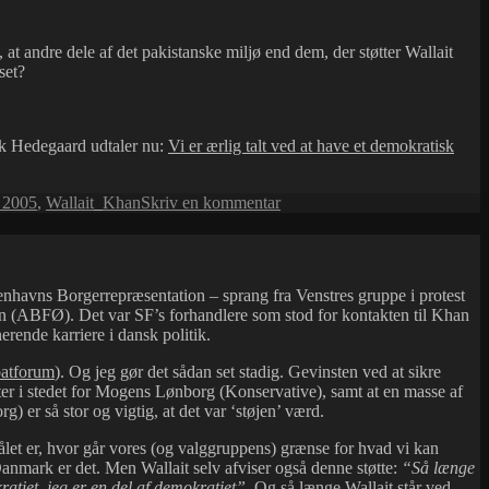
 at andre dele af det pakistanske miljø end dem, der støtter Wallait
set?
k Hedegaard udtaler nu:
Vi er ærlig talt ved at have et demokratisk
til
 2005
,
Wallait_Khan
Skriv en kommentar
Tragikomik
i
Borgerrepræsentationen…
nhavns Borgerrepræsentation – sprang fra Venstres gruppe i protest
pen (ABFØ). Det var SF’s forhandlere som stod for kontakten til Khan
erende karriere i dansk politik.
batforum
). Og jeg gør det sådan set stadig. Gevinsten ved at sikre
r i stedet for Mogens Lønborg (Konservative), samt at en masse af
g) er så stor og vigtig, at det var ‘støjen’ værd.
let er, hvor går vores (og valggruppens) grænse for hvad vi kan
 Danmark er det. Men Wallait selv afviser også denne støtte:
“Så længe
atiet, jeg er en del af demokratiet”
. Og så længe Wallait står ved