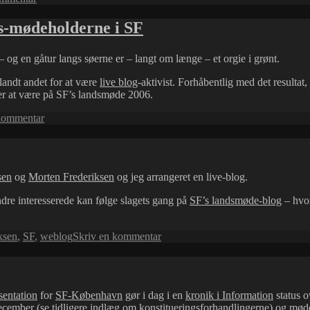
Så
er
rs-mødeholderne i SF
live
blog'en
– og en gåtur langs søerne er – langt om længe – et orgie i grønt.
fra
SF's
andt andet for at være
live blog
-aktivist. Forhåbentlig med det resulta
Landsmøde
 er at være på SF’s landsmøde 2006.
i
luften!
til
kommentar
Summer
in
the
City
sen
og
Morten Frederiksen
og jeg arrangeret en live-blog.
–
og
andre interesserede kan følge slagets gang på
SF’s landsmøde-blog
– hvor
blog
fra
indendørs-
til
ksen
,
SF
,
weblog
Skriv en kommentar
mødeholderne
Live
i
blog
SF
fra
SF's
entation
for
SF-København
gør i dag i en
kronik i Information
status o
landsmøde
december (se tidligere indlæg om
konstitueringsforhandlingerne
) og møde