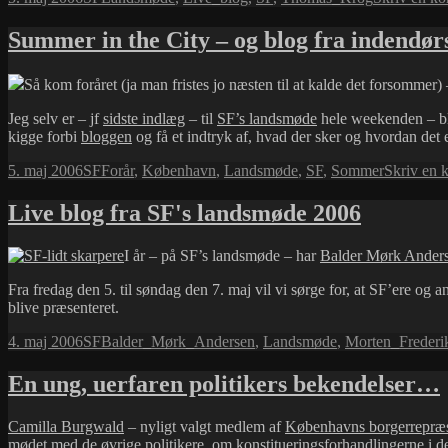
i
Summer in the City – og blog fra indendø
Så kom foråret (ja man fristes jo næsten til at kalde det forsommer) 
Jeg selv er – jf
sidste indlæg
– til
SF’s landsmøde
hele weekenden – bl
kigge forbi
bloggen
og få et indtryk af, hvad der sker og hvordan det
Udgivet
Kategorier
Tags
5. maj 2006
SF
Forår
,
København
,
Landsmøde
,
SF
,
Sommer
Skriv en 
i
Live blog fra SF's landsmøde 2006
I år – på SF’s landsmøde – har
Balder Mørk Ander
Fra fredag den 5. til søndag den 7. maj vil vi sørge for, at SF’ere og 
blive præsenteret.
Udgivet
Kategorier
Tags
4. maj 2006
SF
Balder_Mørk_Andersen
,
Landsmøde
,
Morten_Frederi
i
En ung, uerfaren politikers bekendelser…
Camilla Burgwald
– nyligt valgt medlem af
Københavns borgerrepræs
mødet med de øvrige politikere, om konstitueringsforhandlingerne i 