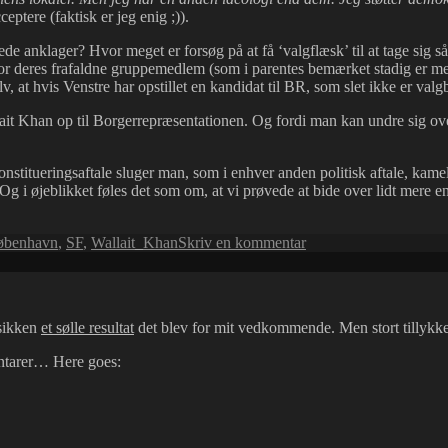
ptere (faktisk er jeg enig ;)).
ede anklager? Hvor meget er forsøg på at få ‘valgflæsk’ til at tage sig 
eres frafaldne gruppemedlem (som i parentes bemærket stadig er med
v, at hvis Venstre har opstillet en kandidat til BR, som slet ikke er val
ait Khan op til Borgerrepræsentationen. Og fordi man kan undre sig over,
konstitueringsaftale sluger man, som i enhver anden politisk aftale, kame
Og i øjeblikket føles det som om, at vi prøvede at bide over lidt mere
til
øbenhavn
,
SF
,
Wallait_Khan
Skriv en kommentar
En
lykkelig
slutning?
 sikken
et sølle resultat
det blev for mit vedkommende. Men stort tillykke
entarer… Here goes: