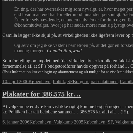
Én ting, der har overrasket mig som nyvalgt, er, hvor meget pers
end hvad man end har for eller imod hinanden personligt. Såd
Én er for selvhævdende, en anden naiv; én er for dum og en fjer
Økonomiudvalget, hvor jeg har sæde, morer man sig lystigt over 
Camilla lægger ikke skjul på, at virkeligheden ikke ligefrem lever op t
Og selv om jeg ikke vakler i barnetroen på, at det gør en forske
mandag morgen.
Camilla Burgwald
Som fortælling om mødet med ‘det virkelige liv’ er kronikken faktis
fornemmelse af, at SF’s budgetordfører havde opgivet på forhånd… Og d
(Hvis Information kræver login og abonnement og alt muligt for at vise kronikken
Udgivet
Kategorier
Tags
10. april 2006
København
,
Politik
,
SF
Borgerrepræsentationen
,
Camill
i
Plakater for 386.575 kr…
At valgkampe er dyre kan vist ikke rigtig komme bag på nogen – men
kr.
Politiken
har talt beløbene sammen… 386.575 kr. alt i alt… (!!!).
Udgivet
Kategorier
Tags
6. januar 2006
København
,
Valgkamp 2005
København
,
SF
,
Valgkam
i