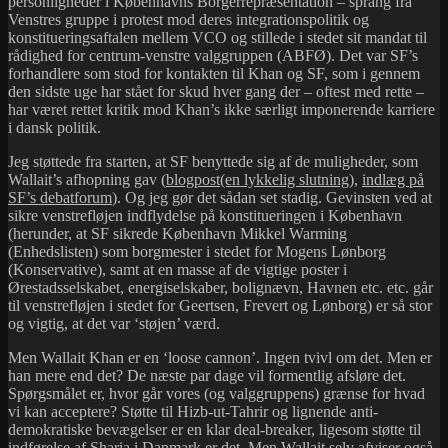
personligheder i Københavns Borgerrepræsentation – sprang fra
Venstres gruppe i protest mod deres integrationspolitik og
konstitueringsaftalen mellem VCO og stillede i stedet sit mandat til
rådighed for centrum-venstre valggruppen (ABFØ). Det var SF’s
forhandlere som stod for kontakten til Khan og SF, som i gennem
den sidste uge har stået for skud hver gang der – oftest med rette –
har været rettet kritik mod Khan’s ikke særligt imponerende karriere
i dansk politik.
Jeg støttede fra starten, at SF benyttede sig af de muligheder, som
Wallait’s afhopning gav (
blogpost(en lykkelig slutning
),
indlæg på
SF’s debatforum
). Og jeg gør det sådan set stadig. Gevinsten ved at
sikre venstrefløjen indflydelse på konstitueringen i København
(herunder, at SF sikrede København Mikkel Warming
(Enhedslisten) som borgmester i stedet for Mogens Lønborg
(Konservative), samt at en masse af de vigtige poster i
Ørestadsselskabet, energiselskaber, bolignævn, Havnen etc. etc. går
til venstrefløjen i stedet for Geertsen, Frevert og Lønborg) er så stor
og vigtig, at det var ‘støjen’ værd.
Men Wallait Khan er en ‘loose cannon’. Ingen tvivl om det. Men er
han mere end det? De næste par dage vil formentlig afsløre det.
Spørgsmålet er, hvor går vores (og valggruppens) grænse for hvad
vi kan acceptere? Støtte til Hizb-ut-Tahrir og lignende anti-
demokratiske bevægelser er en klar deal-breaker, ligesom støtte til
indførelse af Sharia i Danmark er det. Men Wallait selv afviser også