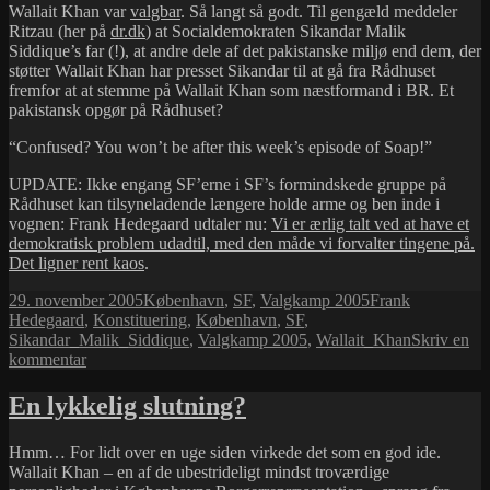
Wallait Khan var
valgbar
. Så langt så godt. Til gengæld meddeler
Take
Ritzau (her på
dr.dk
) at Socialdemokraten Sikandar Malik
117
Siddique’s far (!), at andre dele af det pakistanske miljø end dem, der
støtter Wallait Khan har presset Sikandar til at gå fra Rådhuset
fremfor at at stemme på Wallait Khan som næstformand i BR. Et
pakistansk opgør på Rådhuset?
“Confused? You won’t be after this week’s episode of Soap!”
UPDATE: Ikke engang SF’erne i SF’s formindskede gruppe på
Rådhuset kan tilsyneladende længere holde arme og ben inde i
vognen: Frank Hedegaard udtaler nu:
Vi er ærlig talt ved at have et
demokratisk problem udadtil, med den måde vi forvalter tingene på.
Det ligner rent kaos
.
Udgivet
Kategorier
Tags
29. november 2005
København
,
SF
,
Valgkamp 2005
Frank
i
Hedegaard
,
Konstituering
,
København
,
SF
,
Sikandar_Malik_Siddique
,
Valgkamp 2005
,
Wallait_Khan
Skriv en
til
kommentar
Tragikomik
i
En lykkelig slutning?
Borgerrepræsentationen…
Hmm… For lidt over en uge siden virkede det som en god ide.
Wallait Khan – en af de ubestrideligt mindst troværdige