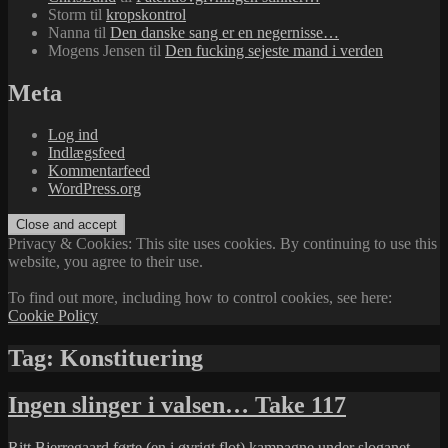
Storm
til
kropskontrol
Nanna
til
Den danske sang er en negernisse…
Mogens Jensen
til
Den fucking sejeste mand i verden
Meta
Log ind
Indlægsfeed
Kommentarfeed
WordPress.org
Privacy & Cookies: This site uses cookies. By continuing to use this
website, you agree to their use.
To find out more, including how to control cookies, see here:
Cookie Policy
Tag:
Konstituering
Ingen slinger i valsen… Take 117
Ritt Bjerregaard førte (en i øvrigt flot) kampagne under sloganet