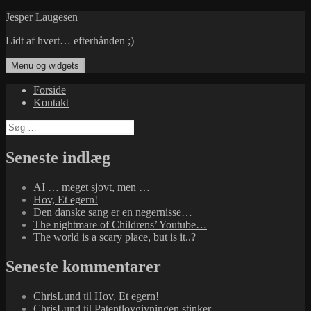
Hop
Jesper Laugesen
til
Lidt af hvert… efterhånden ;)
indhold
Menu og widgets
Forside
Kontakt
Søg
efter:
Seneste indlæg
AI … meget sjovt, men …
Hov, Et egern!
Den danske sang er en negernisse…
The nightmare of Childrens’ Youtube…
The world is a scary place, but is it..?
Seneste kommentarer
ChrisLund
til
Hov, Et egern!
ChrisLund
til
Patentlovgivningen stinker…