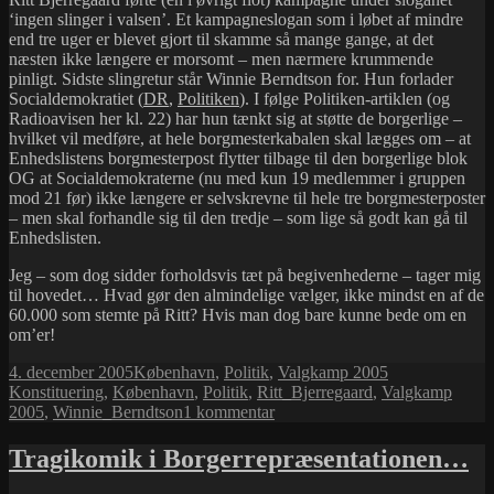
‘ingen slinger i valsen’. Et kampagneslogan som i løbet af mindre
end tre uger er blevet gjort til skamme så mange gange, at det
næsten ikke længere er morsomt – men nærmere krummende
pinligt. Sidste slingretur står Winnie Berndtson for. Hun forlader
Socialdemokratiet (
DR
,
Politiken
). I følge Politiken-artiklen (og
Radioavisen her kl. 22) har hun tænkt sig at støtte de borgerlige –
hvilket vil medføre, at hele borgmesterkabalen skal lægges om – at
Enhedslistens borgmesterpost flytter tilbage til den borgerlige blok
OG at Socialdemokraterne (nu med kun 19 medlemmer i gruppen
mod 21 før) ikke længere er selvskrevne til hele tre borgmesterposter
– men skal forhandle sig til den tredje – som lige så godt kan gå til
Enhedslisten.
Jeg – som dog sidder forholdsvis tæt på begivenhederne – tager mig
til hovedet… Hvad gør den almindelige vælger, ikke mindst en af de
60.000 som stemte på Ritt? Hvis man dog bare kunne bede om en
om’er!
Udgivet
Kategorier
Tags
4. december 2005
København
,
Politik
,
Valgkamp 2005
i
Konstituering
,
København
,
Politik
,
Ritt_Bjerregaard
,
Valgkamp
til
2005
,
Winnie_Berndtson
1 kommentar
Ingen
slinger
Tragikomik i Borgerrepræsentationen…
i
valsen…