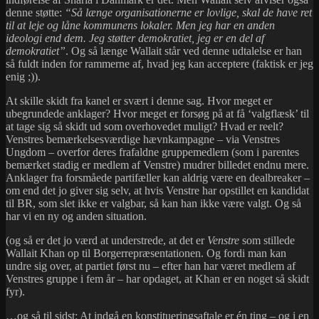
denne støtte:
“Så længe organisationerne er lovlige, skal de have ret
til at leje og låne kommunens lokaler. Men jeg har en anden
ideologi end dem. Jeg støtter demokratiet, jeg er en del af
demokratiet”
. Og så længe Wallait står ved denne udtalelse er han
så fuldt inden for rammerne af, hvad jeg kan acceptere (faktisk er jeg
enig ;)).
At skille skidt fra kanel er svært i denne sag. Hvor meget er
ubegrundede anklager? Hvor meget er forsøg på at få ‘valgflæsk’ til
at tage sig så skidt ud som overhovedet muligt? Hvad er reelt?
Venstres bemærkelsesværdige hævnkampagne – via Venstres
Ungdom – overfor deres frafaldne gruppemedlem (som i parentes
bemærket stadig er medlem af Venstre) mudrer billedet endnu mere.
Anklager fra forsmåede partifæller kan aldrig være en dealbreaker –
om end det jo giver sig selv, at hvis Venstre har opstillet en kandidat
til BR, som slet ikke er valgbar, så kan han ikke være valgt. Og så
har vi en ny og anden situation.
(og så er det jo værd at understrede, at det er
Venstre
som stillede
Wallait Khan op til Borgerrepræsentationen. Og fordi man kan
undre sig over, at partiet først nu – efter han har været medlem af
Venstres gruppe i fem år – har opdaget, at Khan er en noget så skidt
fyr).
…og så til sidst: At indgå en konstitueringsaftale er én ting – og i en