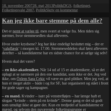
Udgivet
Kategorier
Tags
18. november 2007
28. maj 2013
Politik
DGS
,
folketinget
,
i
til
Folketingsvalg 2007
,
Politik
Skriv en kommentar
DGS’ere
i
Kan jeg ikke bare stemme på dem alle?
Folketinget
Det er
nemt at vælge til
, men svært at vælge fra. Men tiden sig
nærmer, hvor stemmesedlen skal afleveres.
Hvor ender krydsene? Jeg har ikke endeligt besluttet mig – der er
‘
valgflæsk
‘ i morgen kl. 17.00. Stemmeseddelen skal først afleveres
derefter – så kandidaterne har en sidste chance for at sælge sig selv!
Hvem skal det være?
– en ikke-akademiker.
Når 14 ud af 15 er akademikere, så er det
oplagt at se nærmere på den ene kandidat, som ikke er det. Jeg ved
ikke, om
Özlem Sara Cekic
vil være en god plitiker. Men jeg ved, at
hun er meget aktiv – både i og for SF, har organiseret og stået i front
for gode sager og kampagner.
– en mand.
Kvinder – især på venstrefløjen – har længe haft et
slogan “kvinde – stem på en kvinde”. Denne gang er det så godt
som umuligt ikke at gøre det. Kun en tredjedel af kandidaterne er
mænd, og selvom den nuværende folketingsgruppe er