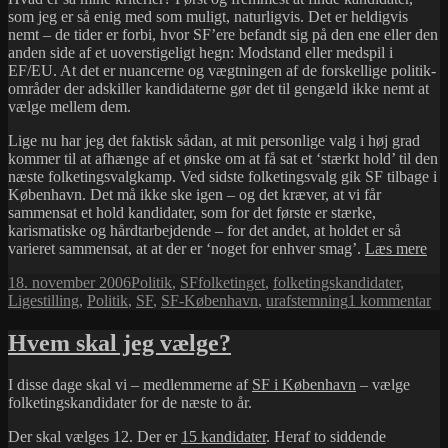
som jeg er så enig med som muligt, naturligvis. Det er heldigvis
nemt – de tider er forbi, hvor SF’ere befandt sig på den ene eller den
anden side af et uoverstigeligt hegn: Modstand eller medspil i
EF/EU. At det er nuancerne og vægtningen af de forskellige politik-
områder der adskiller kandidaterne gør det til gengæld ikke nemt at
vælge mellem dem.
Lige nu har jeg det faktisk sådan, at mit personlige valg i høj grad
kommer til at afhænge af et ønske om at få sat et ‘stærkt hold’ til den
næste folketingsvalgkamp. Ved sidste folketingsvalg gik SF tilbage i
København. Det må ikke ske igen – og det kræver, at vi får
sammensat et hold kandidater, som for det første er stærke,
karismatiske og hårdtarbejdende – for det andet, at holdet er så
Hv
varieret sammensat, at at der er ‘noget for enhver smag’.
Læs mere
er
Udgivet
Kategorier
Tags
18. november 2006
Politik
,
SF
folketinget
,
folketingskandidater
,
vig
i
til
Ligestilling
,
Politik
,
SF
,
SF-København
,
urafstemning
1 kommentar
Hv
er
Hvem skal jeg vælge?
vig
I disse dage skal vi – medlemmerne af
SF i København
– vælge
folketingskandidater for de næste to år.
Der skal vælges 12. Der er
15 kandidater
. Heraf to siddende