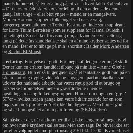
mandsdomineret, så tyder alting på, at vi – i hvert fald i København
– får en overmåde skæv kønsfordeling til den anden side denne
gang. Især unge – eller blot yngre – mænd er en mangelvare.
Morten Homann stopper i folketinget ved næste valg, i
borgerrepræsentationen er Torben Kastrup pt. inde som suppleant
for Lotte Thiim-Bertelsen (som er suppleant for Kamal Qureshi i
folketinget). Så i sikker forvisning om, at kvinderne vil sætte sig
tungt på dette års kandidatliste skal en af mine krydser sættes ud for
en mand. Der er to tilbage på min ‘shortlist’:
Balder Mørk Andersen
og
Rachid El Mousti
.
– erfaring.
Fornyelse er godt. For meget af det gode er noget skidt.
Der er kun en erfaren kandidat tilbage på min liste –
Anne Grethe
Holmsgaard
. Hun er så til gengæld også et fantastisk godt bud på en
sådan – utrolig dygtig, vidende og engageret parlamentariker, som
udover det nationale arbejde har været rigtig god til at bruge og
forstærke forbindelsen mellem græsrødderne i hendes
opstillingskreds og folketingsgruppen. Hun er om nogen en ‘grøn’
SF’er – hvilket nogen gange kan være lidt irriterende for en som
mig, som nok prioriterer ‘det røde’ lidt højere… Men hun er god –
og så er hun opstillet af min partiforening (
SF-Østerbro
).
Så måske er der, når alt kommer til alt, ikke længere så meget tvivl
om hvor mine krydser skal sættes. Men som sagt: De bliver ikke sat
før efter valgmødet i morgen (onsdag 29/11 kl. 17.00 i Kvarterhuset