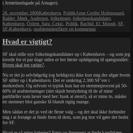
i Jemtelandsgade på Amager).
Udgivet
Kategorier
Tags
28. november 2006
København
,
Politik
Anne Grethe Holmsgaard
,
i
Balder_Mørk_Andersen
,
folketinget
,
folketingskandidater
,
København
,
Özlem_Sara_Cekic
,
Politik
,
Rachid_El_Mousti
,
SF
,
til
SF-København
,
urafstemning
Skriv en kommentar
Kan
jeg
Hvad er vigtigt?
ikke
bare
SF skal stille nye folketingskandidater op i København – og som jeg
stemme
lovede for et par dage siden er her første opfølgning til spørgsmålet:
på
Hvem skal jeg vælge?
.
dem
alle?
Nu er det jo selvfølgelig (og heldigvis) ikke kun mig der afgør hvem
SF stiller op i København. Der er omkring 2.300 SF’ere i
storkredsen. Og selvom vi typisk kun har en stemmeprocent på 50-
60% til urafstemninger (slet skjult hentydning til de af mine
partifæller som læser med her: husk at stem!), så er mine to, måske
tre stemmer blot ganske få blandt rigtig mange.
Men sådan er det jo ved de fleste valg – og det skal ikke forhindre
mig i at forsøge at finde frem til dem, som jeg tror vil gøre det bedst
for SF.
Hvad er så mine kriterier? Først og fremmest at finde kandidater,