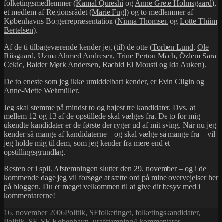
folketingsmedlemmer (
Kamal Qureshi
og
Anne Grete Holmsgaard
),
et medlem af Regionsrådet (
Marie Fugl
) og to medlemmer af
Københavns Borgerrepræsentation (
Ninna Thomsen
og
Lotte Thiim
Bertelsen
).
Af de ti tilbageværende kender jeg (til) de otte (
Torben Lund
,
Ole
Riisgaard
,
Uzma Ahmed Andresen
,
Trine Pertou Mach
,
Özlem Sara
Cekic
,
Balder Mørk Andersen
,
Rachid El Mousti
og
Ida Auken
).
De to eneste som jeg ikke umiddelbart kender, er
Evin Cilgin
og
Anne-Mette Wehmüller
.
Jeg skal stemme på mindst to og højest tre kandidater. Dvs. at
mellem 12 og 13 af de opstillede skal vælges fra. De to for mig
ukendte kandidater er de første der ryger ud af mit sving. Når nu jeg
kender så mange af kandidaterne – og skal vælge så mange fra – vil
jeg holde mig til dem, som jeg kender fra mere end et
opstillingsgrundlag.
Resten er i spil. Afstemningen slutter den 29. november – og i de
kommende dage jeg vil forsøge at sætte ord på mine overvejelser her
på bloggen. Du er meget velkommen til at give dit besyv med i
kommentarerne!
Udgivet
Kategorier
Tags
16. november 2006
Politik
,
SF
folketinget
,
folketingskandidater
,
i
til
Politik
,
SF
,
SF-København
,
urafstemning
4 kommentarer