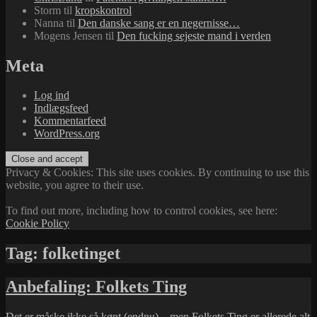
Storm
til
kropskontrol
Nanna
til
Den danske sang er en negernisse…
Mogens Jensen
til
Den fucking sejeste mand i verden
Meta
Log ind
Indlægsfeed
Kommentarfeed
WordPress.org
Privacy & Cookies: This site uses cookies. By continuing to use this
website, you agree to their use.
To find out more, including how to control cookies, see here:
Cookie Policy
Tag:
folketinget
Anbefaling: Folkets Ting
Det er måske ikke så kønt (endnu) – men
Folkets Ting
er allerede alt