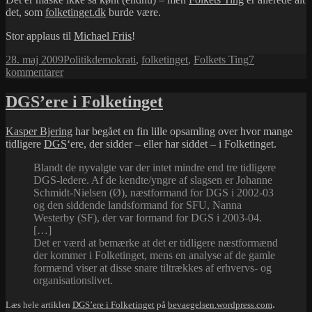
det, som
folketinget.dk
burde være.
Stor applaus til
Michael Friis
!
Udgivet
Kategorier
Tags
28. maj 2009
Politik
demokrati
,
folketinget
,
Folkets Ting
7
i
til
kommentarer
Anbefaling:
Folkets
DGS’ere i Folketinget
Ting
Kasper Bjering
har begået en fin lille opsamling over hvor mange
tidligere
DGS
‘ere, der sidder – eller har siddet – i Folketinget.
Blandt de nyvalgte var der intet mindre end tre tidligere
DGS-ledere. Af de kendte/yngre af slagsen er Johanne
Schmidt-Nielsen (Ø), næstformand for DGS i 2002-03
og den siddende landsformand for SFU, Nanna
Westerby (SF), der var formand for DGS i 2003-04.
[…]
Det er værd at bemærke at det er tidligere næstformænd
der kommer i Folketinget, mens en analyse af de gamle
formænd viser at disse snare tiltrækkes af erhvervs- og
organisationslivet.
.
Læs hele artiklen
DGS’ere i Folketinget
på
bevaegelsen.wordpress.com