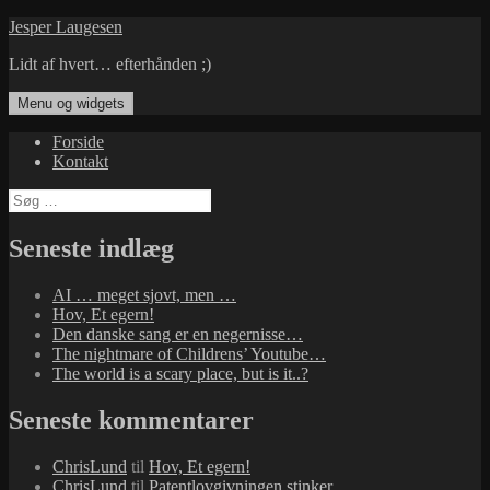
Hop
Jesper Laugesen
til
Lidt af hvert… efterhånden ;)
indhold
Menu og widgets
Forside
Kontakt
Søg
efter:
Seneste indlæg
AI … meget sjovt, men …
Hov, Et egern!
Den danske sang er en negernisse…
The nightmare of Childrens’ Youtube…
The world is a scary place, but is it..?
Seneste kommentarer
ChrisLund
til
Hov, Et egern!
ChrisLund
til
Patentlovgivningen stinker…