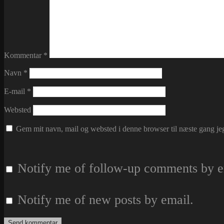
Kommentar
*
Navn
*
E-mail
*
Websted
Gem mit navn, mail og websted i denne browser til næste gang j
Notify me of follow-up comments by e
Notify me of new posts by email.