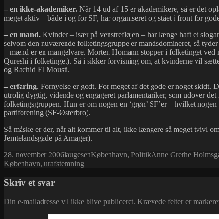
– en ikke-akademiker.
Når 14 ud af 15 er akademikere, så er det opl
meget aktiv – både i og for SF, har organiseret og stået i front for go
– en mand.
Kvinder – især på venstrefløjen – har længe haft et slog
selvom den nuværende folketingsgruppe er mandsdomineret, så tyder al
– mænd er en mangelvare. Morten Homann stopper i folketinget ved næ
Qureshi i folketinget). Så i sikker forvisning om, at kvinderne vil sætt
og
Rachid El Mousti
.
– erfaring.
Fornyelse er godt. For meget af det gode er noget skidt. De
utrolig dygtig, vidende og engageret parlamentariker, som udover det 
folketingsgruppen. Hun er om nogen en ‘grøn’ SF’er – hvilket nogen ga
partiforening (
SF-Østerbro
).
Så måske er der, når alt kommer til alt, ikke længere så meget tvivl o
Jemtelandsgade på Amager).
Udgivet
Forfatter
Kategorier
Tags
28. november 2006
laugesen
København
,
Politik
Anne Grethe Holmsg
i
København
,
urafstemning
Skriv et svar
Din e-mailadresse vil ikke blive publiceret.
Krævede felter er marker