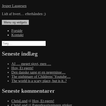
Hop
Jesper Laugesen
til
Lidt af hvert… efterhånden ;)
indhold
Menu og widgets
Forside
Kontakt
Søg
efter:
Seneste indlæg
AI … meget sjovt, men …
Hov, Et egern!
Den danske sang er en negernisse…
The nightmare of Childrens’ Youtube…
The world is a scary place, but is it..?
Seneste kommentarer
ChrisLund
til
Hov, Et egern!
ChrisLund
til
Patentlovgivningen stinker…