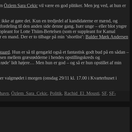
 om
Özlem Sara Cekic
vil være en god plitiker. Men jeg ved, at hun er
 ikke at gøre det. Kun en tredjedel af kandidaterne er mænd, og
ordeling til den anden side denne gang. Især unge – eller blot yngre
pleant for Lotte Thiim-Bertelsen (som er suppleant for Kamal
or en mand. Der er to tilbage på min ‘shortlist’:
Balder Mørk Andersen
gaard
. Hun er så til gengæld også et fantastisk godt bud på en sådan –
elsen mellem græsrødderne i hendes opstillingskreds og
røde’ lidt højere… Men hun er god – og så er hun opstillet af min
fter valgmødet i morgen (onsdag 29/11 kl. 17.00 i Kvarterhuset i
havn
,
Özlem_Sara_Cekic
,
Politik
,
Rachid_El_Mousti
,
SF
,
SF-