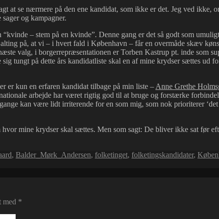
agt at se nærmere på den ene kandidat, som ikke er det. Jeg ved ikke,
de sager og kampagner.
an “kvinde – stem på en kvinde”. Denne gang er det så godt som umuligt
ting på, at vi – i hvert fald i København – får en overmåde skæv kønsf
ste valg, i borgerrepræsentationen er Torben Kastrup pt. inde som sup
e sig tungt på dette års kandidatliste skal en af mine krydser sættes ud f
r er kun en erfaren kandidat tilbage på min liste –
Anne Grethe Holms
nationale arbejde har været rigtig god til at bruge og forstærke forbind
nge kan være lidt irriterende for en som mig, som nok prioriterer ‘det 
m hvor mine krydser skal sættes. Men som sagt: De bliver ikke sat før e
aard
,
Balder_Mørk_Andersen
,
folketinget
,
folketingskandidater
,
Køben
et med
*