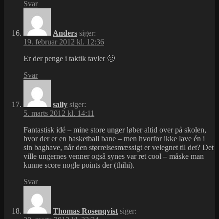
Svar
Anders
siger:
19. februar 2012 kl. 12:36
Er der penge i taktik tavler 🙂
Svar
sally
siger:
5. marts 2012 kl. 14:11
Fantastisk idé – mine store unger løber altid over på skolen,
hvor der er en basketball bane – men hvorfor ikke lave én i
sin baghave, når den størrelsesmæssigt er velegnet til det? Det
ville ungernes venner også synes var ret cool – måske man
kunne score nogle points der (thihi).
Svar
Thomas Rosenqvist
siger: