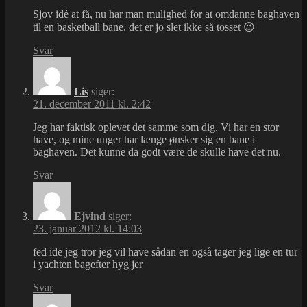
Sjov idé at få, nu har man mulighed for at omdanne baghaven
til en basketball bane, det er jo slet ikke så tosset 😉
Svar
Lis
siger:
21. december 2011 kl. 2:42
Jeg har faktisk oplevet det samme som dig. Vi har en stor
have, og mine unger har længe ønsker sig en bane i
baghaven. Det kunne da godt være de skulle have det nu.
Svar
Ejvind
siger:
23. januar 2012 kl. 14:03
fed ide jeg tror jeg vil have sådan en også tager jeg lige en tur
i yachten bagefter hyg jer
Svar