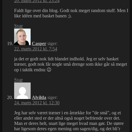
20. marts 2012 kl. 23:24
Faldt lige over din blog. Godt nok meget random stuff. Men I
like idéen med basket banen ;).
Svar
Casper
siger:
22. marts 2012 kl. 7:54
ja det er godt nok lidt blandet indhold. Jeg er selv basket
træner, godt nok får nogle små drenge som ikke går så meget
op i taktik endnu 😉
Svar
Alvilda
siger:
24. marts 2012 kl. 12:30
Jeg har selv været træner i en årrække for ”de små”, og et
eller andet sted er der altså også noget befriende over det.
Man er deres helt, snart lige meget hvad man gør. De større
har ligesom deres egen mening om sagen/dig, og det bli’r