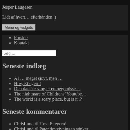
Hop
Jesper Laugesen
til
Lidt af hvert… efterhånden ;)
indhold
Menu og widgets
Forside
Kontakt
Søg
efter:
Seneste indlæg
AI … meget sjovt, men …
Hov, Et egern!
Den danske sang er en negernisse…
The nightmare of Childrens’ Youtube…
The world is a scary place, but is it..?
Seneste kommentarer
ChrisLund
til
Hov, Et egern!
ChrisLund
til
Patentlovgivningen stinker…