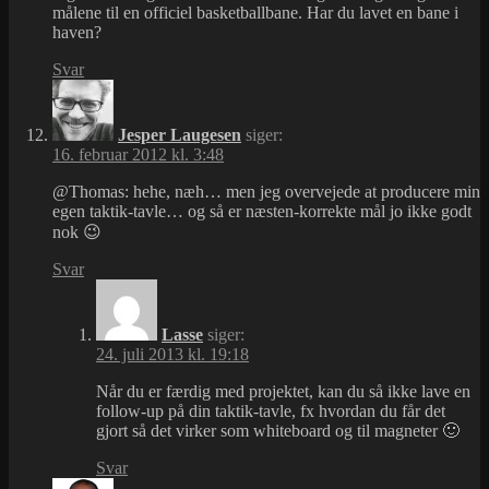
målene til en officiel basketballbane. Har du lavet en bane i
haven?
Svar
Jesper Laugesen
siger:
16. februar 2012 kl. 3:48
@Thomas: hehe, næh… men jeg overvejede at producere min
egen taktik-tavle… og så er næsten-korrekte mål jo ikke godt
nok 😉
Svar
Lasse
siger:
24. juli 2013 kl. 19:18
Når du er færdig med projektet, kan du så ikke lave en
follow-up på din taktik-tavle, fx hvordan du får det
gjort så det virker som whiteboard og til magneter 🙂
Svar