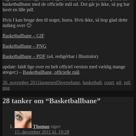
basketballbane med de officielle mål ud. Det går jo ikke, så jeg har
lavet en lille pdf.
Hvis I kan bruge den til noget, hurra. Hvis ikke, så hop glad dette
indlæg over 🙂
Basketballbane – GIF
Basketballbane – PNG
Basketballbane – PDF
(a4, redigérbar i Illustrator)
update: faldt lige over en helt officiel version med vældig mange
streger;) –
Basketballbane, officielle mål
.
Udgivet
Forfatter
Kategorier
Tags
30. november 2011
laugesen
Diverse
bane
,
basketball
,
court
,
gif
,
pdf
,
i
png
28 tanker om “Basketballbane”
Thomas
siger:
15. december 2011 kl. 19:28