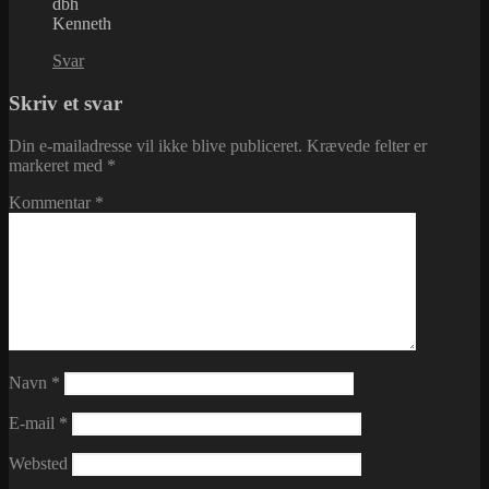
dbh
Kenneth
Svar
Skriv et svar
Din e-mailadresse vil ikke blive publiceret.
Krævede felter er
markeret med
*
Kommentar
*
Navn
*
E-mail
*
Websted