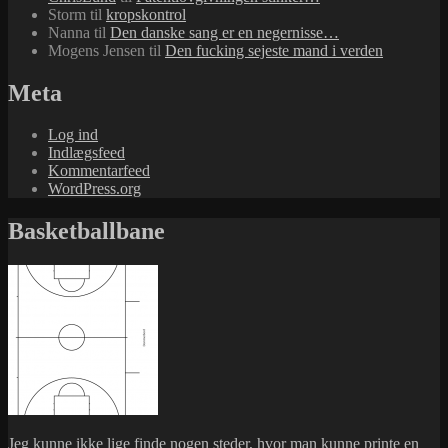
Storm
til
kropskontrol
Nanna
til
Den danske sang er en negernisse…
Mogens Jensen
til
Den fucking sejeste mand i verden
Meta
Log ind
Indlægsfeed
Kommentarfeed
WordPress.org
Basketballbane
Jeg kunne ikke lige finde nogen steder, hvor man kunne printe en