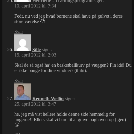
Henriette - Træningsprogram
siger:
10. april 2012 kl. 7:34
Fedt, nu ved jeg hvad børnene skal have på gulvet i deres
store værelse 🙂
Svar
Sille
siger:
15. april 2012 kl. 2:03
Skal de så også ha’ en basketballkurv på væggen? Fin idé! Du
er ikke bange for dine vinduer? (thihi).
Svar
Kenneth Wellin
siger:
25. april 2012 kl. 3:47
he, jeg må vist hellere holde denne side hemmelig for
ungerne!! Ellers skal vi bare til at grave baghaven op (igen)
🙂