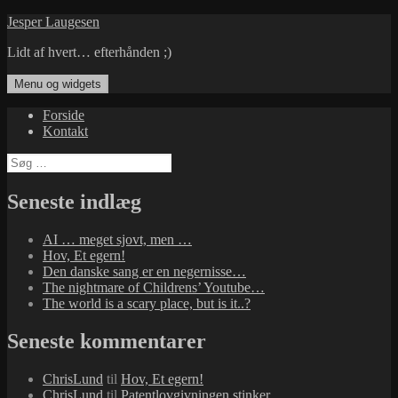
Hop
Jesper Laugesen
til
Lidt af hvert… efterhånden ;)
indhold
Menu og widgets
Forside
Kontakt
Søg
efter:
Seneste indlæg
AI … meget sjovt, men …
Hov, Et egern!
Den danske sang er en negernisse…
The nightmare of Childrens’ Youtube…
The world is a scary place, but is it..?
Seneste kommentarer
ChrisLund
til
Hov, Et egern!
ChrisLund
til
Patentlovgivningen stinker…