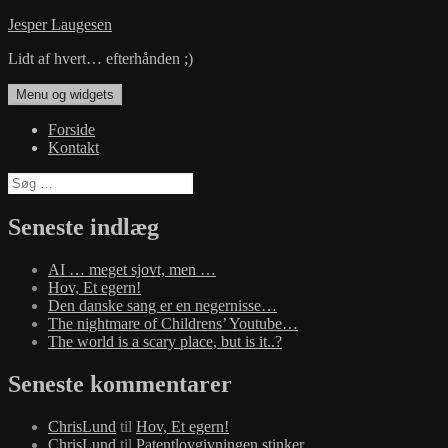
Hop
Jesper Laugesen
til
Lidt af hvert… efterhånden ;)
indhold
Menu og widgets
Forside
Kontakt
Søg
efter:
Seneste indlæg
AI … meget sjovt, men …
Hov, Et egern!
Den danske sang er en negernisse…
The nightmare of Childrens’ Youtube…
The world is a scary place, but is it..?
Seneste kommentarer
ChrisLund
til
Hov, Et egern!
ChrisLund
til
Patentlovgivningen stinker…