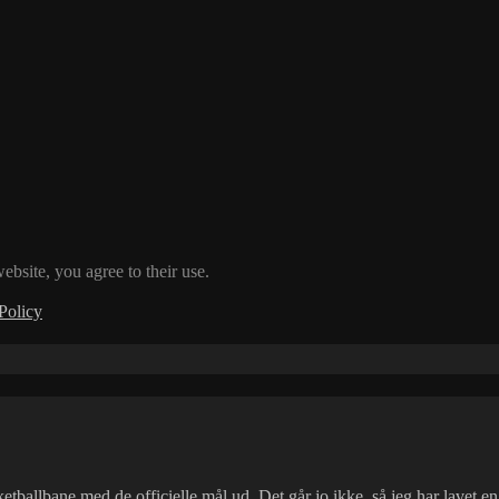
ebsite, you agree to their use.
Policy
ballbane med de officielle mål ud. Det går jo ikke, så jeg har lavet en l