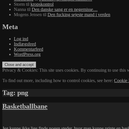
Storm
til
kropskontrol
Nanna
til
Den danske sang er en negernisse…
Mogens Jensen
til
Den fucking sejeste mand i verden
Meta
Log ind
Indlægsfeed
Kommentarfeed
WordPress.org
Privacy & Cookies: This site uses cookies. By continuing to use this w
To find out more, including how to control cookies, see here:
Cookie 
Tag:
png
Basketballbane
Jeg kunne ikke lige finde nogen steder, hvor man kunne printe en basket