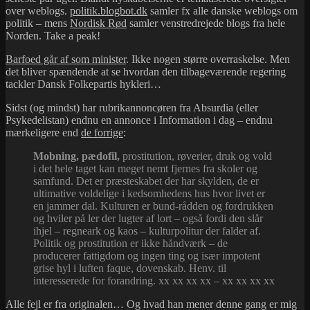
over weblogs.
politik.blogbot.dk
samler fx alle danske weblogs om
politik – mens
Nordisk Rød
samler venstredrejede blogs fra hele
Norden. Take a peak!
Barfoed går af som minister
. Ikke nogen større overraskelse. Men
det bliver spændende at se hvordan den tilbageværende regering
tackler Dansk Folkepartis hykleri…
Sidst (og mindst) har rubrikannoncøren fra Absurdia (eller
Psykedelistan) endnu en annonce i Information i dag – endnu
mærkeligere end
de forrige
:
Mobning, pædofil,
prostitution, røverier, druk og vold
i det hele taget kan meget nemt fjernes fra skoler og
samfund. Det er præsteskabet der har skylden, de er
ultimative voldelige i kedsomhedens hus hvor livet er
en jammer dal. Kulturen er bund-rådden og fordrukken
og hviler på ler der lugter af lort – også fordi den slår
ihjel – regneark og kaos – kulturpolitur der falder af.
Politik og prostitution er ikke håndværk – de
producerer fattigdom og ingen ting og især impotent
grise hyl i luften faque, dovenskab. Henv. til
interesserede for forandring. xx xx xx xx – xx xx xx xx
Alle fejl er fra originalen… Og hvad han mener denne gang er mig