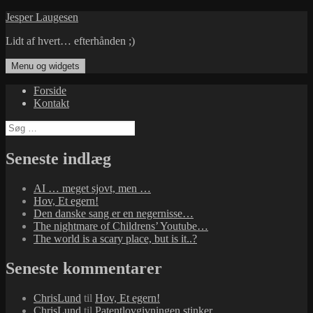
Hop
Jesper Laugesen
til
Lidt af hvert… efterhånden ;)
indhold
Menu og widgets
Forside
Kontakt
Søg
efter:
Seneste indlæg
AI … meget sjovt, men …
Hov, Et egern!
Den danske sang er en negernisse…
The nightmare of Childrens’ Youtube…
The world is a scary place, but is it..?
Seneste kommentarer
ChrisLund
til
Hov, Et egern!
ChrisLund
til
Patentlovgivningen stinker…