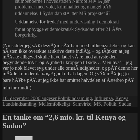
slumbeboerne i hovedstaden Nairobi selv lÃ¸ser
problemer med vold, kriminalitet og mangel pÃ¥
uddannelse. I Sydsudan stÃ¸tter MS projektet â?
Uddannelse for fred
â? med undervisning i demokrati
for at opbygge et demokratisk Sydsudan efter 21 Ã¥rs
borgerkrig.
(Nu sidder jeg sÃ¥ desvÃ¦rre sÃ¥ bare med influenza-feber og kan
nÃ¦sten ikke overskue at skrive dette indlÃ¦g – og tÃ¦nker, at jeg
mÃ¥ske alligevel skulle have ladet vÃ¦re med at ryste den
begyndende trÃ¦t- og Ã¸mhed i kroppen til side… Men hva’ – jeg
var jo nok blevet syg under alle omstÃ¦ndigheder; og pÃ¥ denne her
mÃ¥de kom der da
noget
godt ud af dagen. Og sÃ¥ mÃ¥ jeg jo
bare hÃ¥be pÃ¥, at jeg ikke har smittet halvdelen af Ãsterbro pÃ¥
min tur rundt!)
Udgivet
Forfatter
Kategorier
Tags
10. december 2006
laugesen
Politik
indsamling
,
Influenza
,
Kenya
,
i
Landsindsamling
,
Mellemfolkeligt_Samvirke
,
MS
,
Politik
,
Sudan
En tanke om “2,6 mio. kr. til Kenya og
Sudan”