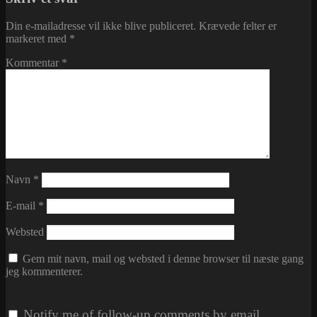
Din e-mailadresse vil ikke blive publiceret.
Krævede felter er
markeret med
*
Kommentar
*
Navn
*
E-mail
*
Websted
Gem mit navn, mail og websted i denne browser til næste gang
jeg kommenterer.
Notify me of follow-up comments by email.