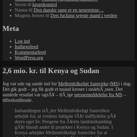
Storm
til
kropskontrol
Nanna
til
Den danske sang er en negernisse…
Mogens Jensen
til
Den fucking sejeste mand i verden
Meta
Log ind
Indlægsfeed
Kommentarfeed
WordPress.org
2,6 mio. kr. til Kenya og Sudan
Jeg var ude og samle ind for
Mellemfolkeligt Samvirke
(
MS
) i dag.
Det gik godt – jeg fik godt et tusind kroner i raslebÃ¸ssen. Det
samlede resultat var ogsÃ¥ – ifÃ¸lge
pressemeddelelse fra MS
–
tilfredsstillende.
Indsamlingen stÃ¸tter Mellemfolkeligt Samvirkes
arbejde for, at verdens fattigste fÃ¥r indflydelse pÃ¥
deres eget liv. Pengene fra Ã¥rets landsindsamling
gÃ¥r blandt andet til projekter i Kenya og Sudan. I
Kenya arbejder Mellemfolkeligt Samvirke for at