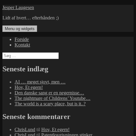
Hop
Jesper Laugesen
til
Lidt af hvert… efterhånden ;)
indhold
Menu og widgets
Forside
Kontakt
Søg
efter:
Seneste indlæg
AI … meget sjovt, men …
Hov, Et egern!
Den danske sang er en negernisse…
The nightmare of Childrens’ Youtube…
The world is a scary place, but is it..?
Seneste kommentarer
ChrisLund
til
Hov, Et egern!
ChrisLund
til
Patentlovgivningen stinker…