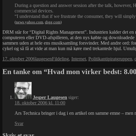
During a question and answer session after the talk, however, H
commercial devices.
“I understand that if we frustrate the consumer, they will simply 
(
news.yahoo.com
,
digg.com
)
DRM står for “Digital Rights Management”. Industrien kalder det en n
computeren eller DVD-afspilleren, at den nys købte og downloadede mus
sammen uden at hele ens musiksamling forsvinder. Med andre ord: for de
cykel og så få at vide at man kun må køre med trekantede hjul. Umulig
Udgivet
Forfatter
Kategorier
Tags
17. oktober 2006
laugesen
Fildeling
,
Internet
,
Politik
antipiratgruppen
,
i
En tanke om “Hvad mon virker bedst: 8.000
Jesper Laugesen
siger:
18. oktober 2006 kl. 11:00
Ars Technica bringer i dag i
en artikel om samme emne – men m
Svar
Skriv et svar