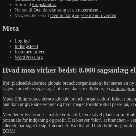
Storm
til
kropskontrol
Nanna
til
Den danske sang er en negernisse…
Mogens Jensen
til
Den fucking sejeste mand i verden
Meta
Log ind
Indlægsfeed
Kommentarfeed
WordPress.org
Hvad mon virker bedst: 8.000 sagsanlæg ell
Ifpi (pladeselskabernes globale brancheorganisation) har startet en ny
sagen, som ellers siges også at have danske udløbere, på
antipiratgru
Mpaa
(Filmproducenternes globale brancheorganisation) følger nogen
man kan angive sine venner og hvor meget forældre skal passe på, at 
Men der er lys forude – måske er den tid, hvor såvel plade- som filmbra
potentiale for indtjening og profit. Det kræver ‘blot’, at branchen – 
allerede har taget til sig: Internettet. Bredbånd. Underholdning-on-d
DRM: