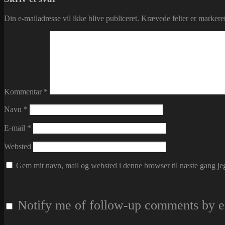
Din e-mailadresse vil ikke blive publiceret.
Krævede felter er marker
Kommentar
*
Navn
*
E-mail
*
Websted
Gem mit navn, mail og websted i denne browser til næste gang j
Notify me of follow-up comments by e