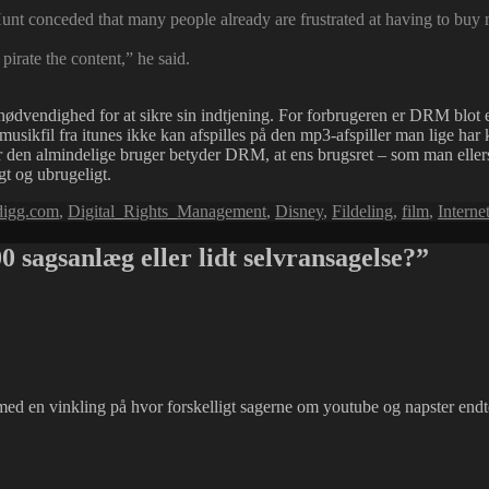
unt conceded that many people already are frustrated at having to buy m
pirate the content,” he said.
ødvendighed for at sikre sin indtjening. For forbrugeren er DRM blot 
ikfil fra itunes ikke kan afspilles på den mp3-afspiller man lige har k
n almindelige bruger betyder DRM, at ens brugsret – som man ellers har 
t og ubrugeligt.
digg.com
,
Digital_Rights_Management
,
Disney
,
Fildeling
,
film
,
Interne
 sagsanlæg eller lidt selvransagelse?”
ed en vinkling på hvor forskelligt sagerne om youtube og napster en