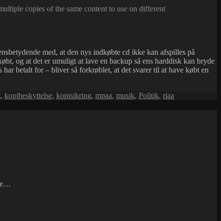
ultiple copies of the same content to use on different
ensbetydende med, at den nys indkøbte cd ikke kan afspilles på
øbt, og at det er umuligt at lave en backup så ens harddisk kan bryde
betalt for – bliver så forkrøblet, at det svarer til at have købt en
t
,
kopibeskyttelse
,
kopisikring
,
mpaa
,
musik
,
Politik
,
riaa
dte…