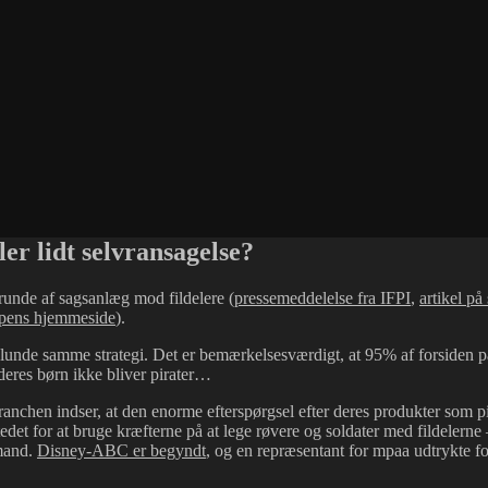
er lidt selvransagelse?
 runde af sagsanlæg mod fildelere (
pressemeddelelse fra IFPI
,
artikel på
ppens hjemmeside
).
lunde samme strategi. Det er bemærkelsesværdigt, at 95% af forsiden 
deres børn ikke bliver pirater…
nchen indser, at den enorme efterspørgsel efter deres produkter som pirat
i stedet for at bruge kræfterne på at lege røvere og soldater med fildele
emand.
Disney-ABC er begyndt
, og en repræsentant for mpaa udtrykte fo