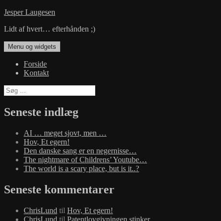
Hop
Jesper Laugesen
til
Lidt af hvert… efterhånden ;)
indhold
Menu og widgets
Forside
Kontakt
Søg
efter:
Seneste indlæg
AI … meget sjovt, men …
Hov, Et egern!
Den danske sang er en negernisse…
The nightmare of Childrens’ Youtube…
The world is a scary place, but is it..?
Seneste kommentarer
ChrisLund
til
Hov, Et egern!
ChrisLund
til
Patentlovgivningen stinker…