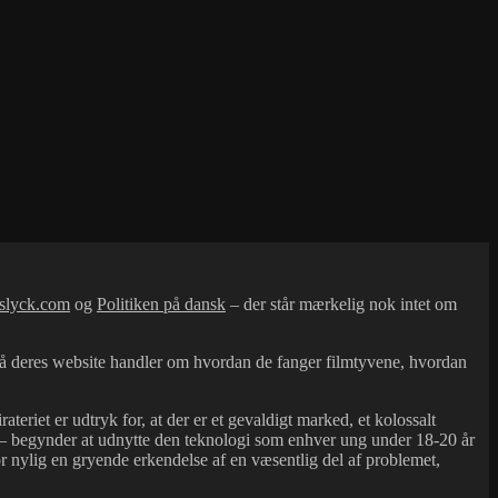
 slyck.com
og
Politiken på dansk
– der står mærkelig nok intet om
på deres website handler om hvordan de fanger filmtyvene, hvordan
eriet er udtryk for, at der er et gevaldigt marked, et kolossalt
rne – begynder at udnytte den teknologi som enhver ung under 18-20 år
r nylig en gryende erkendelse af en væsentlig del af problemet,