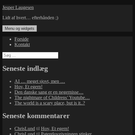
Hop
Jesper Laugesen
til
Lidt af hvert… efterhånden ;)
indhold
Menu og widgets
Forside
Kontakt
Søg
efter:
Seneste indlæg
AI … meget sjovt, men …
Hov, Et egern!
Den danske sang er en negernisse…
The nightmare of Childrens’ Youtube…
The world is a scary place, but is it..?
Seneste kommentarer
ChrisLund
til
Hov, Et egern!
ChrisLund
til
Patentlovgivningen stinker…