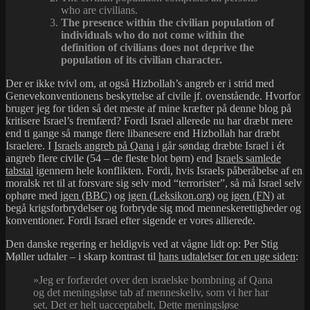
who are civilians.
The presence within the civilian population of
individuals who do not come within the
definition of civilians does not deprive the
population of its civilian character.
Der er ikke tvivl om, at også Hizbollah’s angreb er i strid med
Genevekonventionens beskyttelse af civile jf. ovenstående. Hvorfor
bruger jeg for tiden så det meste af mine kræfter på denne blog på
kritisere Israel’s fremfærd? Fordi Israel allerede nu har dræbt mere
end ti gange så mange flere libanesere end Hizbollah har dræbt
Israelere. I
Israels angreb på Qana
i går søndag dræbte Israel i ét
angreb flere civile (54 – de fleste blot børn) end
Israels samlede
tabstal
igennem hele konflikten. Fordi, hvis Israels påberåbelse af en
moralsk ret til at forsvare sig selv mod “terrorister”, så må Israel selv
ophøre med
igen (BBC)
og
igen (Leksikon.org)
og
igen (FN)
at
begå krigsforbrydelser og forbryde sig mod menneskerettigheder og
konventioner. Fordi Israel efter sigende er vores allierede.
Den danske regering er heldigvis ved at vågne lidt op: Per Stig
Møller udtaler – i skarp kontrast til
hans udtalelser for en uge siden
:
»Jeg er forfærdet over den israelske bombning af Qana
og det meningsløse tab af menneskeliv, som vi her har
set. Det er helt uacceptabelt. Dette meningsløse