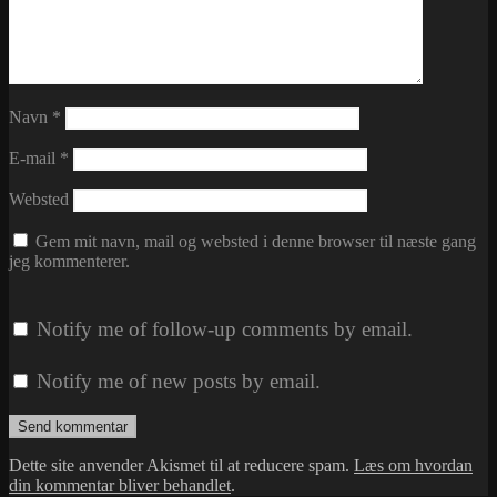
Navn
*
E-mail
*
Websted
Gem mit navn, mail og websted i denne browser til næste gang
jeg kommenterer.
Notify me of follow-up comments by email.
Notify me of new posts by email.
Dette site anvender Akismet til at reducere spam.
Læs om hvordan
din kommentar bliver behandlet
.