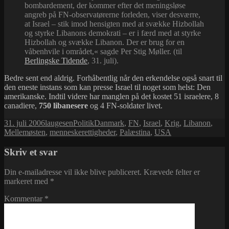
bombardement, der kommer efter det meningsløse
angreb på FN-observatørerne forleden, viser desværre,
at Israel – stik imod hensigten med at svække Hizbollah
og styrke Libanons demokrati – er i færd med at styrke
Hizbollah og svække Libanon. Der er brug for en
våbenhvile i området,« sagde Per Stig Møller. (til
Berlingske Tidende
, 31. juli).
Bedre sent end aldrig. Forhåbentlig når den erkendelse også snart til
den eneste instans som kan presse Israel til noget som helst: Den
amerikanske. Indtil videre har manglen på det kostet 51 israelere, 8
canadiere,
750 libanesere
og 4 FN-soldater livet.
Udgivet
Forfatter
Kategorier
Tags
31. juli 2006
laugesen
Politik
Danmark
,
FN
,
Israel
,
Krig
,
Libanon
,
i
Mellemøsten
,
menneskerettigheder
,
Palæstina
,
USA
Skriv et svar
Din e-mailadresse vil ikke blive publiceret.
Krævede felter er
markeret med
*
Kommentar
*