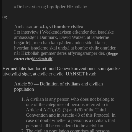
»De beskytter og brødføder Hizbollah«.
og
Ambassadør:
»Ja, vi bomber civile«
I et interview i Weekendavisen erkender den israelske
ambassadør i Danmark, David Walzer, at israelerne
begår fejl, men han kan på den anden side ikke se,
hvordan israelerne skal undgå at bombe civile områder,
når Hizbollah gemmer deres affyringsramper der.
(Begge
citeret efter
Modkraft.dk
)
Hermed taler han lodret mod Genevekonventionen som ganske
utvetydigt siger, at civile er civile. UANSET hvad:
Article 50 — Definition of civilians and civilian
population
A civilian is any person who does not belong to
one of the categories of persons referred to in
Article 4 A (1), (2), (3) and (6) of the Third
Convention and in Article 43 of this Protocol. In
case of doubt whether a person is a civilian, that
person shall be considered to be a civilian.
The civilian population comprises all persons