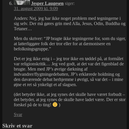
Jesper Laugesen
siger:
31. august 2009 kl. 9:09
Anders: Nej, jeg har ikke noget problem med tegningerne i
sig selv. Der må gøres grin med Alla, Jesus, Odin, Buddha og
Tetaner…
Men du skriver: “JP bragte ikke tegningerne for, som du siger,
at latterliggøre folk der tror eller for at dæmonisere en
befolkningsgruppe.”
Det er jeg ikke enig i – jeg tror ikke en tøddel på, at formålet
var religionskritik… Jeg ved godt, at det var det figenblad de
brugte. Men med JP’s øvrige dækning af
indvandrer/flygtningedebatten, JP’s erklærede holdning og
den daværende debat herhjemme i øvrigt, så var det – i mine
øjne et ret så ynkeligt et af slagsen.
(det betyder ikke, at jeg synes det skulle have været forbudt –
det betyder, at jeg synes de skulle have ladet være. Der er stor
forskel på de to ting!
)
Svar
Skriv et svar