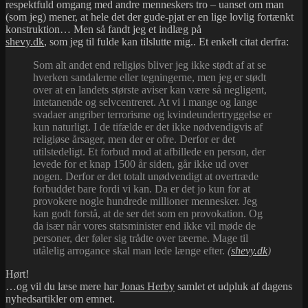
respektfuld omgang med andre menneskers tro – uanset om man
(som jeg) mener, at hele det der gude-pjat er en lige lovlig fortænkt
konstruktion… Men så fandt jeg et indlæg på
shevy.dk
, som jeg til fulde kan tilslutte mig.. Et enkelt citat derfra:
Som alt andet end religiøs bliver jeg ikke stødt af at se
hverken sandalerne eller tegningerne, men jeg er stødt
over at en landets største aviser kan være så negligent,
intetanende og selvcentreret. At vi i mange og lange
svadaer angriber terrorisme og kvindeundertryggelse er
kun naturligt. I de tifælde er det ikke nødvendigvis af
religiøse årsager, men der er ofre. Derfor er det
utilstedeligt. Et forbud mod at afbillede en person, der
levede for et knap 1500 år siden, går ikke ud over
nogen. Derfor er det totalt unødvendigt at overtræde
forbuddet bare fordi vi kan. Da er det jo kun for at
provokere nogle hundrede millioner mennesker. Jeg
kan godt forstå, at de ser det som en provokation. Og
da især når vores statsminister end ikke vil møde de
personer, der føler sig trådte over tæerne. Mage til
utålelig arrogance skal man lede længe efter.
(
shevy.dk
)
Hørt!
…og vil du læse mere har
Jonas Herby
samlet et udpluk af dagens
nyhedsartikler om emnet.