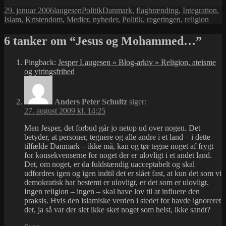
Udgivet
Forfatter
Kategorier
Tags
29. januar 2006
laugesen
Politik
Danmark
,
flagbrænding
,
Integration
,
i
Islam
,
Kristendom
,
Medier
,
nyheder
,
Politik
,
regeringen
,
religion
6 tanker om “Jesus og Mohammed…”
Pingback:
Jesper Laugesen » Blog-arkiv » Religion, ateisme
og ytringsfrihed
Anders Peter Schultz
siger:
27. august 2009 kl. 14:25
Men Jesper, det forbud går jo netop ud over nogen. Det
betyder, at personer, tegnere og alle andre i et land – i dette
tilfælde Danmark – ikke må, kan og tør tegne noget af frygt
for konsekvenserne for noget der er ulovligt i et andet land.
Det, om noget, er da fuldstændig uacceptabelt og skal
udfordres igen og igen indtil det er slået fast, at kun det som vi
demokratisk har bestemt er ulovligt, er det som er ulovligt.
Ingen religion – ingen – skal have lov til at influere den
praksis. Hvis den islamiske verden i stedet for havde ignoreret
det, ja så var der slet ikke sket noget som helst, ikke sandt?