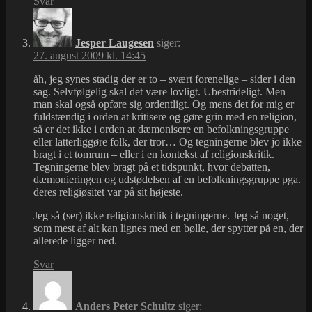
Svar
Jesper Laugesen
siger:
27. august 2009 kl. 14:45
åh, jeg synes stadig der er to – svært forenelige – sider i den
sag. Selvfølgelig skal det være lovligt. Ubestrideligt. Men
man skal også opføre sig ordentligt. Og mens det for mig er
fuldstændig i orden at kritisere og gøre grin med en religion,
så er det ikke i orden at dæmonisere en befolkningsgruppe
eller latterliggøre folk, der tror… Og tegningerne blev jo ikke
bragt i et tomrum – eller i en kontekst af religionskritik.
Tegningerne blev bragt på et tidspunkt, hvor debatten,
dæmonieringen og udstødelsen af en befolkningsgruppe pga.
deres religiøsitet var på sit højeste.
Jeg så (ser) ikke religionskritik i tegningerne. Jeg så noget,
som mest af alt kan lignes med en bølle, der spytter på en, der
allerede ligger ned.
Svar
Anders Peter Schultz
siger: