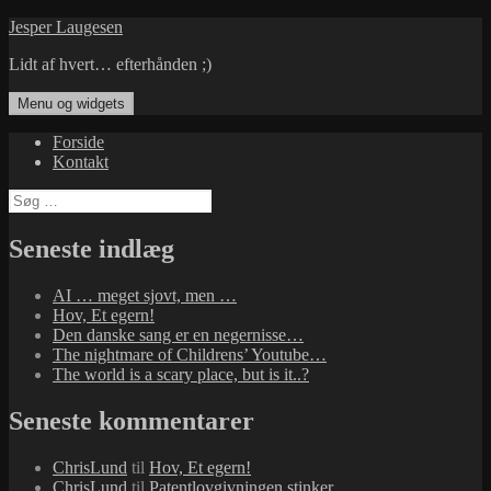
Hop
Jesper Laugesen
til
Lidt af hvert… efterhånden ;)
indhold
Menu og widgets
Forside
Kontakt
Søg
efter:
Seneste indlæg
AI … meget sjovt, men …
Hov, Et egern!
Den danske sang er en negernisse…
The nightmare of Childrens’ Youtube…
The world is a scary place, but is it..?
Seneste kommentarer
ChrisLund
til
Hov, Et egern!
ChrisLund
til
Patentlovgivningen stinker…