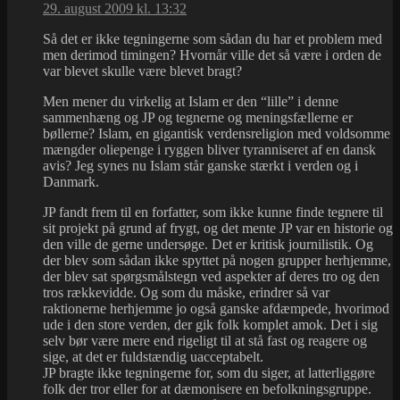
29. august 2009 kl. 13:32
Så det er ikke tegningerne som sådan du har et problem med
men derimod timingen? Hvornår ville det så være i orden de
var blevet skulle være blevet bragt?
Men mener du virkelig at Islam er den “lille” i denne
sammenhæng og JP og tegnerne og meningsfællerne er
bøllerne? Islam, en gigantisk verdensreligion med voldsomme
mængder oliepenge i ryggen bliver tyranniseret af en dansk
avis? Jeg synes nu Islam står ganske stærkt i verden og i
Danmark.
JP fandt frem til en forfatter, som ikke kunne finde tegnere til
sit projekt på grund af frygt, og det mente JP var en historie og
den ville de gerne undersøge. Det er kritisk journilistik. Og
der blev som sådan ikke spyttet på nogen grupper herhjemme,
der blev sat spørgsmålstegn ved aspekter af deres tro og den
tros rækkevidde. Og som du måske, erindrer så var
raktionerne herhjemme jo også ganske afdæmpede, hvorimod
ude i den store verden, der gik folk komplet amok. Det i sig
selv bør være mere end rigeligt til at stå fast og reagere og
sige, at det er fuldstændig uacceptabelt.
JP bragte ikke tegningerne for, som du siger, at latterliggøre
folk der tror eller for at dæmonisere en befolkningsgruppe.