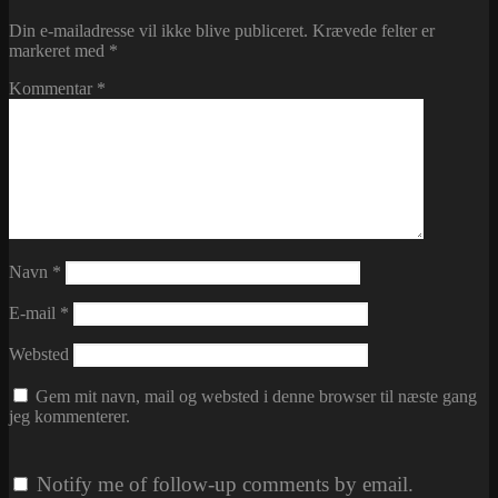
Din e-mailadresse vil ikke blive publiceret.
Krævede felter er
markeret med
*
Kommentar
*
Navn
*
E-mail
*
Websted
Gem mit navn, mail og websted i denne browser til næste gang
jeg kommenterer.
Notify me of follow-up comments by email.