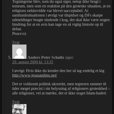
Tegningerne blev, som du også siger, netop ikke bragt i
tomrum, men som en reaktion på den groteske situation, at en
religions rækkevidde var blevet uacceptabel. At
samfundssituationen i øvrigt var tilspidset og DFs skarpe
udmeldinger bragte sindende i kog, det skal ikke være nogen
hindring for at en avis kan tage en så vigtig historie op til
debat.
Peace:o)
Svar
Anders Peter Schultz
siger:
29. august 2009 kl. 13:35
I øvrigt: Hvis ikke du kender den her så tag endelig et kig
http://www.jesusandmo.net/
Det er voldsomt politisk ukorrekt, men tegneren rammer til
tider meget præcist i sin belysning af religioners groteskhed –
alle religioner, vel at mærke, det er ikke noget Islam-haderi
Svar