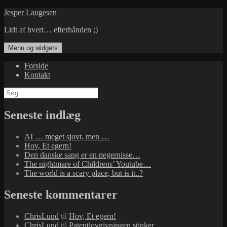
Hop
Jesper Laugesen
til
Lidt af hvert… efterhånden ;)
indhold
Menu og widgets
Forside
Kontakt
Søg
efter:
Seneste indlæg
AI … meget sjovt, men …
Hov, Et egern!
Den danske sang er en negernisse…
The nightmare of Childrens’ Youtube…
The world is a scary place, but is it..?
Seneste kommentarer
ChrisLund
til
Hov, Et egern!
ChrisLund
til
Patentlovgivningen stinker…