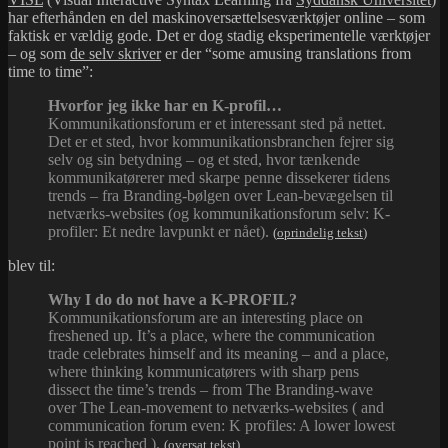
har efterhånden en del maskinoversættelsesværktøjer online – som
faktisk er vældig gode. Det er dog stadig eksperimentelle værktøjer
– og som
de selv skriver
er der “some amusing translations from
time to time”:
Hvorfor jeg ikke har en K-profil…
Kommunikationsforum er et interessant sted på nettet.
Det er et sted, hvor kommunikationsbranchen fejrer sig
selv og sin betydning – og et sted, hvor tænkende
kommunikatørerer med skarpe penne dissekerer tidens
trends – fra Branding-bølgen over Lean-bevægelsen til
netværks-websites (og kommunikationsforum selv: K-
profiler: Et nedre lavpunkt er nået).
(
oprindelig tekst
)
blev til:
Why I do do not have a K-PROFIL?
Kommunikationsforum are an interesting place on
freshened up. It’s a place, where the communication
trade celebrates himself and its meaning – and a place,
where thinking kommunicatørers with sharp pens
dissect the time’s trends – from The Branding-wave
over The Lean-movement to netværks-websites ( and
communication forum even: K profiles: A lower lowest
point is reached ).
(
oversat tekst
)